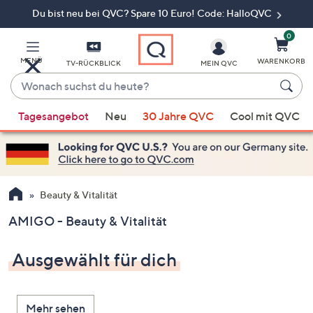
Du bist neu bei QVC? Spare 10 Euro! Code: HalloQVC
Zum
Hauptinhalt
springen
0
MENÜ
WARENKORB
TV-RÜCKBLICK
MEIN QVC
Wonach
suchst
Wenn
du
Tagesangebot
Neu
30 Jahre QVC
Cool mit QVC
Vorschläge
heute?
verfügbar
sind,
verwenden
Sie
Beauty & Vitalität
die
AMIGO - Beauty & Vitalität
Pfeiltasten
nach
Ausgewählt für dich
oben
und
nach
Mehr sehen
unten