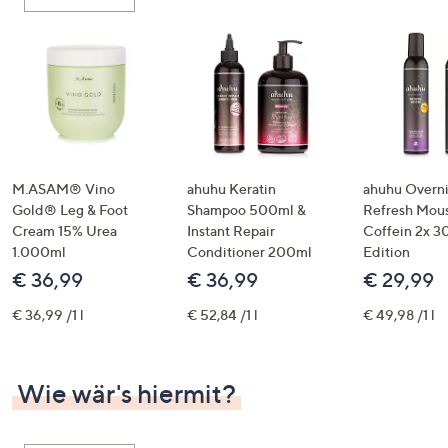
oder
wischen
Sie
auf
Touch-
Geräten
nach
links
M.ASAM® Vino
ahuhu Keratin
ahuhu Overn
bzw.
Gold® Leg & Foot
Shampoo 500ml &
Refresh Mous
Cream 15% Urea
Instant Repair
Coffein 2x 3
rechts,
1.000ml
Conditioner 200ml
Edition
um
€ 36,99
€ 36,99
€ 29,99
diese
anzuzeigen.
€ 36,99 /1 l
€ 52,84 /1 l
€ 49,98 /1 l
Wie wär's hiermit?