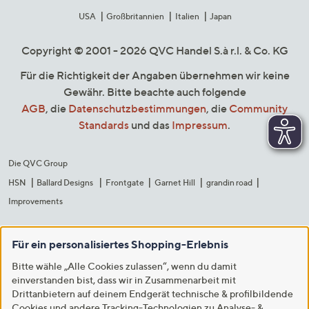
USA
Großbritannien
Italien
Japan
Copyright © 2001 - 2026 QVC Handel S.à r.l. & Co. KG
Für die Richtigkeit der Angaben übernehmen wir keine
Gewähr. Bitte beachte auch folgende
AGB
, die
Datenschutzbestimmungen
, die
Community
Standards
und das
Impressum
.
Die QVC Group
HSN
Ballard Designs
Frontgate
Garnet Hill
grandin road
Improvements
Für ein personalisiertes Shopping-Erlebnis
Bitte wähle „Alle Cookies zulassen“, wenn du damit
einverstanden bist, dass wir in Zusammenarbeit mit
Drittanbietern auf deinem Endgerät technische & profilbildende
Cookies und andere Tracking-Technologien zu Analyse- &