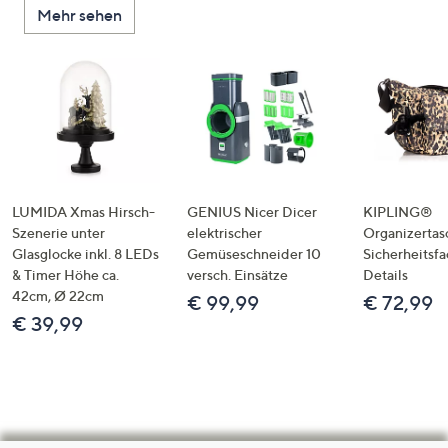
Mehr sehen
LUMIDA Xmas Hirsch-
GENIUS Nicer Dicer
KIPLING®
Szenerie unter
elektrischer
Organizertas
Glasglocke inkl. 8 LEDs
Gemüseschneider 10
Sicherheitsf
& Timer Höhe ca.
versch. Einsätze
Details
42cm, Ø 22cm
€ 99,99
€ 72,99
€ 39,99