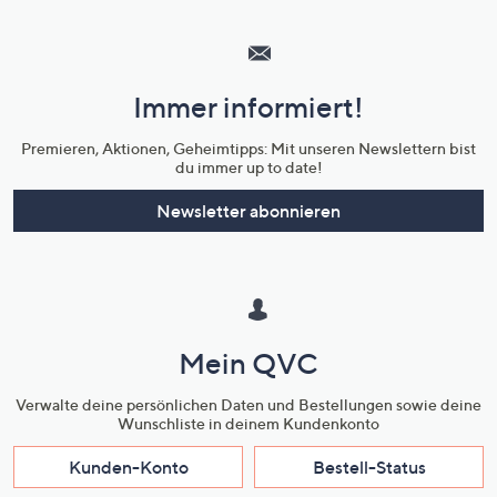
Hilfeseiten,
Service
und
Immer informiert!
Unternehmensinformationen
Premieren, Aktionen, Geheimtipps: Mit unseren Newslettern bist
du immer up to date!
Newsletter abonnieren
Mein QVC
Verwalte deine persönlichen Daten und Bestellungen sowie deine
Wunschliste in deinem Kundenkonto
Kunden-Konto
Bestell-Status