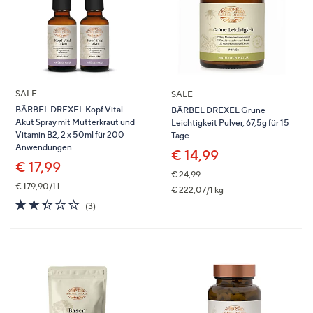
SALE
SALE
BÄRBEL DREXEL Kopf Vital
BÄRBEL DREXEL Grüne
Akut Spray mit Mutterkraut und
Leichtigkeit Pulver, 67,5g für 15
Vitamin B2, 2 x 50ml für 200
Tage
Anwendungen
€ 14,99
€ 17,99
€ 24,99
€ 179,90/1 l
€ 222,07/1 kg
2.3
3
(3)
von
Bewertungen
5