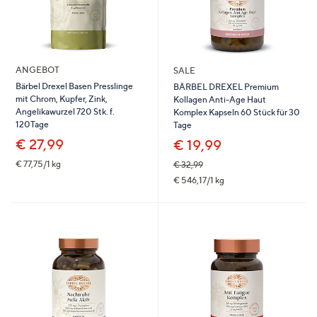
ANGEBOT
SALE
Bärbel Drexel Basen Presslinge
BÄRBEL DREXEL Premium
mit Chrom, Kupfer, Zink,
Kollagen Anti-Age Haut
Angelikawurzel 720 Stk. f.
Komplex Kapseln 60 Stück für 30
120Tage
Tage
€ 27,99
€ 19,99
€ 77,75/1 kg
€ 32,99
€ 546,17/1 kg