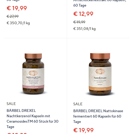
60 Tage
€ 19,99
€ 12,99
€ 27,99
€ 19,99
€ 350,70/1 kg
€ 351,08/1 kg
SALE
SALE
BÄRBEL DREXEL
BÄRBEL DREXEL Nattokinase
Nachtkerzenöl Kapseln mit
fermentiert 60 Kapseln für 60
CeramosidesTM 60 Stück für 30
Tage
Tage
€ 19,99