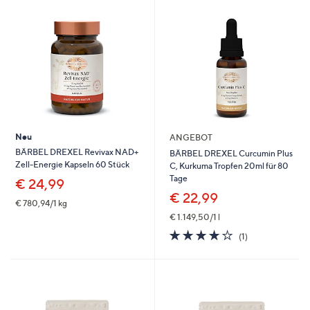
oder
wischen
Sie
auf
Touch-
Geräten
nach
links
Neu
ANGEBOT
bzw.
BÄRBEL DREXEL Revivax NAD+
BÄRBEL DREXEL Curcumin Plus
rechts,
Zell-Energie Kapseln 60 Stück
C, Kurkuma Tropfen 20ml für 80
um
Tage
€ 24,99
diese
€ 22,99
€ 780,94/1 kg
anzuzeigen.
€ 1.149,50/1 l
4.0
1
(1)
von
Bewertungen
5