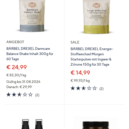
ANGEBOT
SALE
BÄRBEL DREXEL Darmcare
BÄRBEL DREXEL Energie-
Balance Shake Inhalt 300g für
Stoffwechsel Morgen
60 Tage
Starterpulver mit Ingwer &
Zitrone 150g für 30 Tage
€ 24,99
€ 14,99
€ 83,30/1 kg
€ 99,93/1 kg
Gültig bis 31.08.2026
2.5
2
Danach: € 29,99
(2)
von
Bewertungen
2.5
2
(2)
5
von
Bewertungen
5