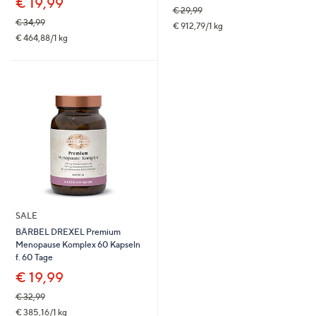
€ 19,99
€ 29,99
€ 34,99
€ 912,79/1 kg
€ 464,88/1 kg
SALE
BÄRBEL DREXEL Premium
Menopause Komplex 60 Kapseln
f. 60 Tage
€ 19,99
€ 32,99
€ 385,16/1 kg