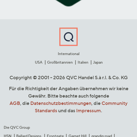
International
USA
Großbritannien
Italien
Japan
Copyright © 2001 - 2026 QVC Handel S.à r.l. & Co. KG
Für die Richtigkeit der Angaben übernehmen wir keine
Gewähr. Bitte beachte auch folgende
AGB
, die
Datenschutzbestimmungen
, die
Community
Standards
und das
Impressum
.
Die QVC Group
HSN
Ballard Designs
Frontgate
Garnet Hill
grandin road