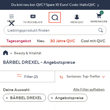
Du bist neu bei QVC? Spare 10 Euro! Code: HalloQVC
Zum
Hauptinhalt
springen
0
MENÜ
WARENKORB
TV-RÜCKBLICK
MEIN QVC
Lieblingsprodukt
finden
Wenn
Tagesangebot
Neu
30 Jahre QVC
Cool mit QVC
Vorschläge
verfügbar
Beauty & Vitalität
sind,
verwenden
BÄRBEL DREXEL - Angebotspreise
Sie
die
Sortieren:
Top-Treffer
Filter
(2)
Pfeiltasten
nach
Deine Auswahl:
Alle Filter aufheben
oben
und
BÄRBEL DREXEL
Angebotspreise
nach
unten