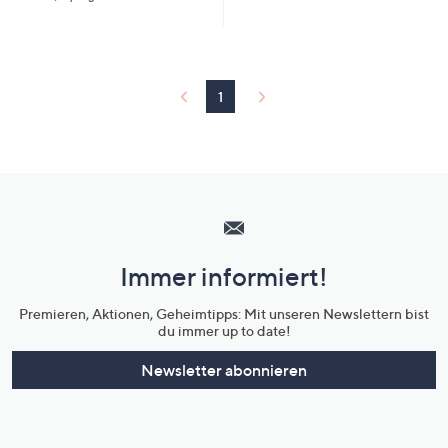
1
Hilfeseiten,
Service
und
Immer informiert!
Unternehmensinformationen
Premieren, Aktionen, Geheimtipps: Mit unseren Newslettern bist
du immer up to date!
Newsletter abonnieren