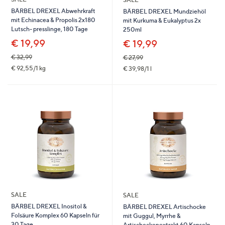
BÄRBEL DREXEL Abwehrkraft
BÄRBEL DREXEL Mundziehöl
mit Echinacea & Propolis 2x180
mit Kurkuma & Eukalyptus 2x
Lutsch- presslinge, 180 Tage
250ml
€ 19,99
€ 19,99
€ 32,99
€ 27,99
€ 92,55/1 kg
€ 39,98/1 l
SALE
SALE
BÄRBEL DREXEL Inositol &
BÄRBEL DREXEL Artischocke
Folsäure Komplex 60 Kapseln für
mit Guggul, Myrrhe &
30 Tage
Artischockenextrakt 60 Kapseln,