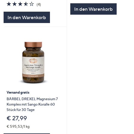
3.5
4
(4)
von
Bewertungen
In den Warenkorb
5
In den Warenkorb
Versand gratis
BÄRBEL DREXEL Magnesium 7
Komplex mit Sango Koralle 60
Stück für 30 Tage
€ 27,99
€ 595,53/1 kg