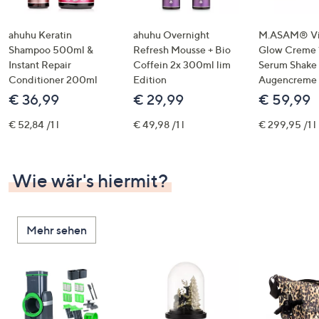
ahuhu Keratin
ahuhu Overnight
M.ASAM® Vi
Shampoo 500ml &
Refresh Mousse + Bio
Glow Creme 
Instant Repair
Coffein 2x 300ml lim
Serum Shake
Conditioner 200ml
Edition
Augencreme
€ 36,99
€ 29,99
€ 59,99
€ 52,84 /1 l
€ 49,98 /1 l
€ 299,95 /1 l
Wie wär's hiermit?
Mehr sehen