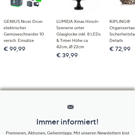
GENIUS Nicer Dicer
LUMIDA Xmas Hirsch-
KIPLING®
elektrischer
Szenerie unter
Organizertas
Gemüseschneider 10
Glasglocke inkl. 8 LEDs
Sicherheitsf
versch. Einsätze
& Timer Höhe ca.
Details
42cm, Ø 22cm
€ 99,99
€ 72,99
€ 39,99
Hilfeseiten,
Service
und
Immer informiert!
Unternehmensinformationen
Premieren, Aktionen, Geheimtipps: Mit unseren Newslettern bist