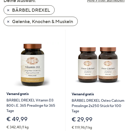
Deine Auswahl:
unten
BÄRBEL DREXEL
oder
wischen
Gelenke, Knochen & Muskeln
Sie
auf
Touch-
Geräten
nach
links
bzw.
rechts,
um
diese
Versand gratis
Versand gratis
anzuzeigen.
BÄRBEL DREXEL Vitamin D3
BÄRBEL DREXEL Osteo Calcium
800 i.E. 365 Presslinge für 365
Presslinge 2x250 Stück für 100
Tage
Tage
€ 49,99
€ 29,99
€ 342,40/1 kg
€ 119,96/1 kg