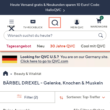
Heute Versand gratis & Neukunden sparen 10 Euro! Code:
Zum
Hauptinhalt
HalloQVC
springen
0
MENÜ
WARENKORB
TV-RÜCKBLICK
MEIN QVC
Wonach
suchst
Wenn
du
Tagesangebot
Neu
30 Jahre QVC
Cool mit QVC
Vorschläge
heute?
verfügbar
sind,
verwenden
Sie
Beauty & Vitalität
die
BÄRBEL DREXEL - Gelenke, Knochen & Muskeln
Pfeiltasten
nach
oben
Sortieren:
Top-Treffer
Filter
(2)
und
nach
Alle Filter aufheben