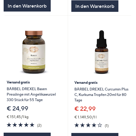
5
5
In den Warenkorb
In den Warenkorb
Versand gratis
Versand gratis
BÄRBEL DREXEL Basen
BÄRBEL DREXEL Curcumin Plus
Presslinge mit Angelikawurzel
C, Kurkuma Tropfen 20ml für 80
330 Stück für 55 Tage
Tage
€ 24,99
€ 22,99
€ 151,45/1 kg
€ 1.149,50/1 l
5.0
2
4.0
1
(2)
(1)
von
Bewertungen
von
Bewertungen
5
5