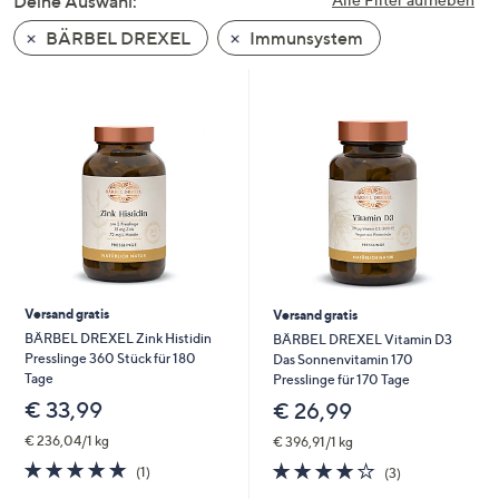
Deine Auswahl:
unten
BÄRBEL DREXEL
Immunsystem
oder
wischen
Sie
auf
Touch-
Geräten
nach
links
bzw.
rechts,
um
Versand gratis
Versand gratis
diese
BÄRBEL DREXEL Zink Histidin
BÄRBEL DREXEL Vitamin D3
Presslinge 360 Stück für 180
Das Sonnenvitamin 170
anzuzeigen.
Tage
Presslinge für 170 Tage
€ 33,99
€ 26,99
€ 236,04/1 kg
€ 396,91/1 kg
5.0
1
3.7
3
(1)
(3)
von
Bewertungen
von
Bewertungen