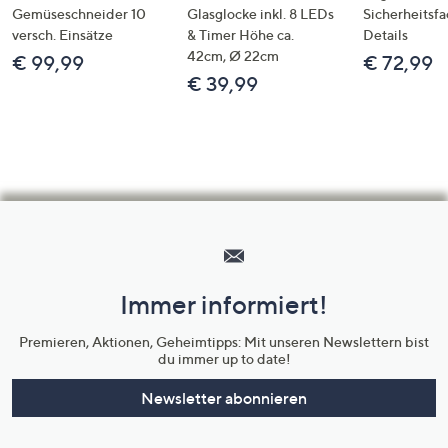
Gemüseschneider 10
Glasglocke inkl. 8 LEDs
Sicherheitsf
versch. Einsätze
& Timer Höhe ca.
Details
42cm, Ø 22cm
€ 99,99
€ 72,99
€ 39,99
Hilfeseiten,
Service
und
Immer informiert!
Unternehmensinformationen
Premieren, Aktionen, Geheimtipps: Mit unseren Newslettern bist
du immer up to date!
Newsletter abonnieren