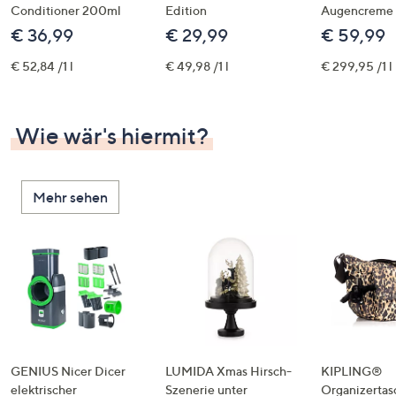
Conditioner 200ml
Edition
Augencreme
€ 36,99
€ 29,99
€ 59,99
€ 52,84 /1 l
€ 49,98 /1 l
€ 299,95 /1 l
Wie wär's hiermit?
Mehr sehen
GENIUS Nicer Dicer
LUMIDA Xmas Hirsch-
KIPLING®
elektrischer
Szenerie unter
Organizertas