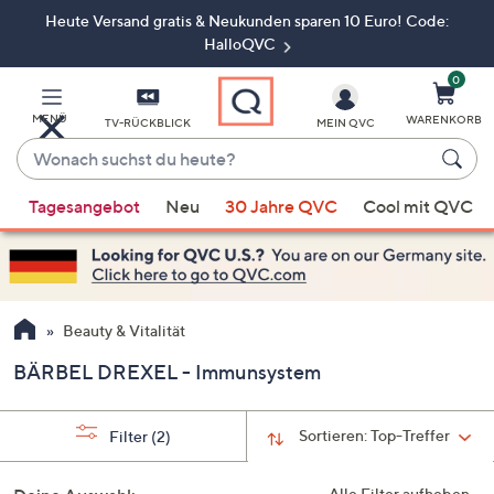
Heute Versand gratis & Neukunden sparen 10 Euro! Code:
Zum
Hauptinhalt
HalloQVC
springen
0
MENÜ
WARENKORB
TV-RÜCKBLICK
MEIN QVC
Wonach
suchst
Wenn
du
Tagesangebot
Neu
30 Jahre QVC
Cool mit QVC
Vorschläge
heute?
verfügbar
sind,
verwenden
Sie
Beauty & Vitalität
die
BÄRBEL DREXEL - Immunsystem
Pfeiltasten
nach
oben
Sortieren:
Top-Treffer
Filter
(2)
und
nach
Alle Filter aufheben