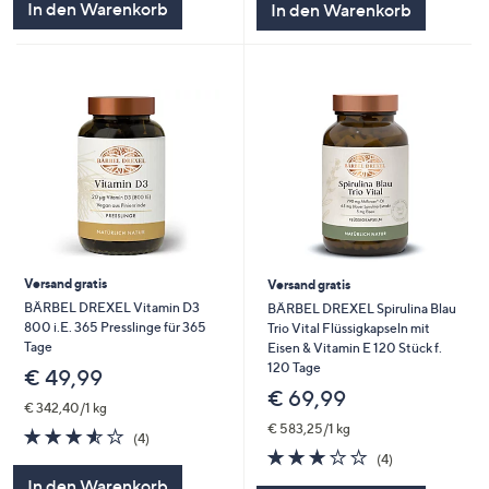
In den Warenkorb
In den Warenkorb
Versand gratis
Versand gratis
BÄRBEL DREXEL Vitamin D3
BÄRBEL DREXEL Spirulina Blau
800 i.E. 365 Presslinge für 365
Trio Vital Flüssigkapseln mit
Tage
Eisen & Vitamin E 120 Stück f.
120 Tage
€ 49,99
€ 69,99
€ 342,40/1 kg
€ 583,25/1 kg
3.5
4
(4)
von
Bewertungen
3.0
4
(4)
5
von
Bewertungen
In den Warenkorb