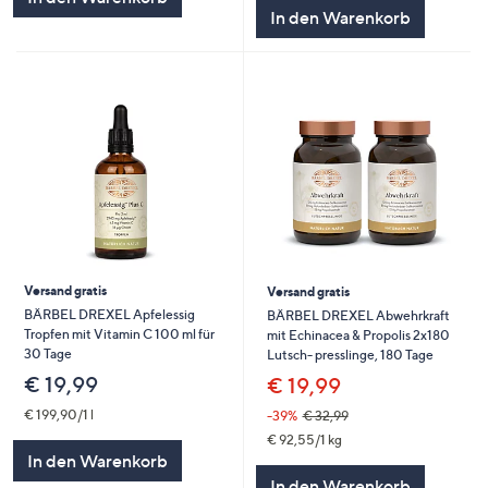
5
In den Warenkorb
Versand gratis
Versand gratis
BÄRBEL DREXEL Apfelessig
BÄRBEL DREXEL Abwehrkraft
Tropfen mit Vitamin C 100 ml für
mit Echinacea & Propolis 2x180
30 Tage
Lutsch- presslinge, 180 Tage
€ 19,99
€ 19,99
€ 199,90/1 l
-39%
€ 32,99
€ 92,55/1 kg
In den Warenkorb
In den Warenkorb