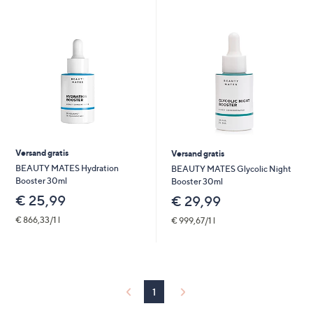
unten
oder
wischen
Sie
auf
Touch-
Geräten
nach
links
Versand gratis
Versand gratis
bzw.
BEAUTY MATES Hydration
BEAUTY MATES Glycolic Night
rechts,
Booster 30ml
Booster 30ml
um
€ 25,99
€ 29,99
diese
€ 866,33/1 l
€ 999,67/1 l
anzuzeigen.
1