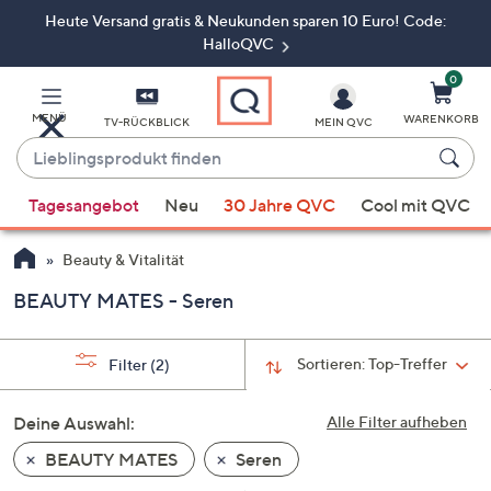
Heute Versand gratis & Neukunden sparen 10 Euro! Code:
Zum
Hauptinhalt
HalloQVC
springen
0
MENÜ
WARENKORB
TV-RÜCKBLICK
MEIN QVC
Lieblingsprodukt
finden
Wenn
Tagesangebot
Neu
30 Jahre QVC
Cool mit QVC
Vorschläge
verfügbar
Beauty & Vitalität
sind,
verwenden
BEAUTY MATES - Seren
Sie
die
Sortieren:
Top-Treffer
Filter
(2)
Pfeiltasten
nach
Deine Auswahl:
Alle Filter aufheben
oben
und
BEAUTY MATES
Seren
nach