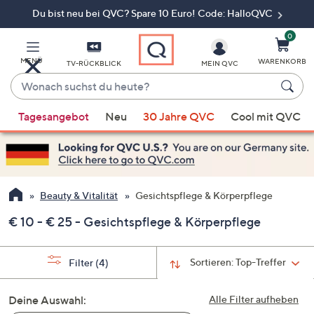
Du bist neu bei QVC? Spare 10 Euro! Code: HalloQVC
Zum
Hauptinhalt
springen
0
MENÜ
WARENKORB
TV-RÜCKBLICK
MEIN QVC
Wonach
suchst
Wenn
du
Tagesangebot
Neu
30 Jahre QVC
Cool mit QVC
Vorschläge
heute?
verfügbar
sind,
verwenden
Sie
Beauty & Vitalität
Gesichtspflege & Körperpflege
die
€ 10 - € 25 - Gesichtspflege & Körperpflege
Pfeiltasten
nach
oben
Sortieren:
Top-Treffer
Filter
(4)
und
nach
Deine Auswahl:
Alle Filter aufheben
unten