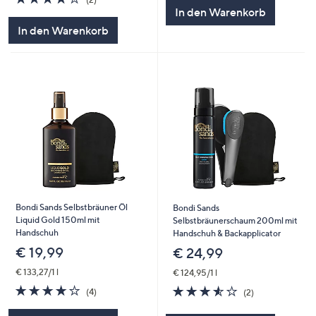
5
von
Bewertungen
In den Warenkorb
5
In den Warenkorb
Bondi Sands Selbstbräuner Öl
Bondi Sands
Liquid Gold 150ml mit
Selbstbräunerschaum 200ml mit
Handschuh
Handschuh & Backapplicator
€ 19,99
€ 24,99
€ 133,27/1 l
€ 124,95/1 l
3.8
4
3.5
2
(4)
(2)
von
Bewertungen
von
Bewertungen
5
5