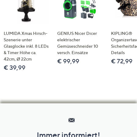
LUMIDA Xmas Hirsch-
GENIUS Nicer Dicer
KIPLING®
Szenerie unter
elektrischer
Organizertas
Glasglocke inkl. 8 LEDs
Gemüseschneider 10
Sicherheitsf
& Timer Höhe ca.
versch. Einsätze
Details
42cm, Ø 22cm
€ 99,99
€ 72,99
€ 39,99
Hilfeseiten,
Service
und
Immer informiert!