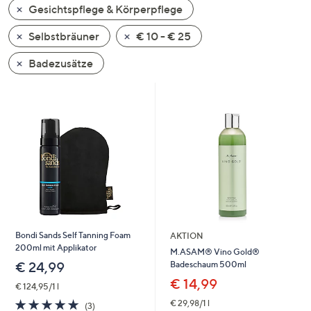
Gesichtspflege & Körperpflege
oder
wischen
Selbstbräuner
€ 10 - € 25
Sie
auf
Badezusätze
Touch-
Geräten
nach
links
bzw.
rechts,
um
diese
anzuzeigen.
Bondi Sands Self Tanning Foam
AKTION
200ml mit Applikator
M.ASAM® Vino Gold®
Badeschaum 500ml
€ 24,99
€ 14,99
€ 124,95/1 l
5.0
3
€ 29,98/1 l
(3)