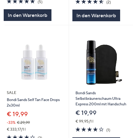
4.5
2
(5)
(2)
von
Bewertungen
von
Bewertungen
5
5
In den Warenkorb
In den Warenkorb
SALE
Bondi Sands
Selbstbräunerschaum Ultra
Bondi Sands Self Tan Face Drops
Express 200ml mit Handschuh
2x30ml
€ 19,99
€ 19,99
€ 99,95/1 l
-33%
€ 29,99
4.0
1
€ 333,17/1 l
(1)
von
Bewertungen
4.0
2
(2)