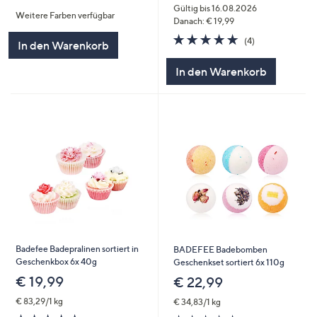
von
Bewertungen
Gültig bis 16.08.2026
Weitere Farben verfügbar
5
Danach: € 19,99
5.0
4
(4)
In den Warenkorb
von
Bewertungen
5
In den Warenkorb
Badefee Badepralinen sortiert in
BADEFEE Badebomben
Geschenkbox 6x 40g
Geschenkset sortiert 6x 110g
€ 19,99
€ 22,99
€ 83,29/1 kg
€ 34,83/1 kg
5.0
5