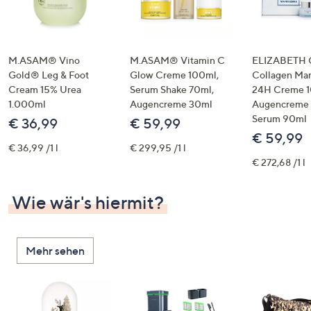
M.ASAM® Vino
M.ASAM® Vitamin C
ELIZABETH
Gold® Leg & Foot
Glow Creme 100ml,
Collagen Ma
Cream 15% Urea
Serum Shake 70ml,
24H Creme 1
1.000ml
Augencreme 30ml
Augencreme 
Serum 90ml
€ 36,99
€ 59,99
€ 59,99
€ 36,99 /1 l
€ 299,95 /1 l
€ 272,68 /1 l
Wie wär's hiermit?
Mehr sehen