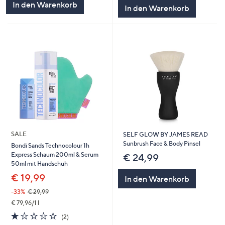
In den Warenkorb
In den Warenkorb
SALE
SELF GLOW BY JAMES READ
Sunbrush Face & Body Pinsel
Bondi Sands Technocolour 1h
Express Schaum 200ml & Serum
€ 24,99
50ml mit Handschuh
€ 19,99
In den Warenkorb
-33%
€ 29,99
€ 79,96/1 l
1.0
2
(2)
von
Bewertungen