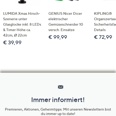
LUMIDA Xmas Hirsch-
GENIUS Nicer Dicer
KIPLING®
Szenerie unter
elektrischer
Organizertas
Glasglocke inkl. 8 LEDs
Gemüseschneider 10
Sicherheitsf
& Timer Höhe ca.
versch. Einsätze
Details
42cm, Ø 22cm
€ 99,99
€ 72,99
€ 39,99
Hilfeseiten,
Service
und
Immer informiert!
Unternehmensinformationen
Premieren, Aktionen, Geheimtipps: Mit unseren Newslettern bist
du immer up to date!