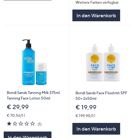
Weitere Farben verfügbar
5
In den Warenkorb
Bondi Sands Tanning Milk 375ml
Bondi Sands Face Fluid mit SPF
Tanning Face Lotion 50ml
50+ 2x50ml
€ 29,99
€ 19,99
€ 70,56/1 l
€ 199,90/1 l
1.0
1
(1)
von
Bewertungen
In den Warenkorb
5
In den Warenkorb