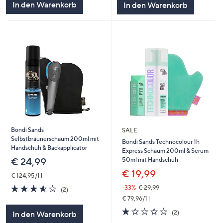
In den Warenkorb
In den Warenkorb
Bondi Sands
SALE
Selbstbräunerschaum 200ml mit
Bondi Sands Technocolour 1h
Handschuh & Backapplicator
Express Schaum 200ml & Serum
50ml mit Handschuh
€ 24,99
€ 19,99
€ 124,95/1 l
3.5
2
-33%
€ 29,99
(2)
von
Bewertungen
€ 79,96/1 l
5
1.0
2
(2)
In den Warenkorb
von
Bewertungen