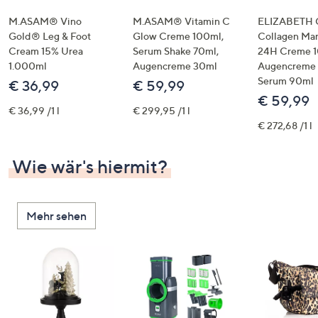
M.ASAM® Vino
M.ASAM® Vitamin C
ELIZABETH
Gold® Leg & Foot
Glow Creme 100ml,
Collagen Ma
Cream 15% Urea
Serum Shake 70ml,
24H Creme 1
1.000ml
Augencreme 30ml
Augencreme 
Serum 90ml
€ 36,99
€ 59,99
€ 59,99
€ 36,99 /1 l
€ 299,95 /1 l
€ 272,68 /1 l
Wie wär's hiermit?
Mehr sehen