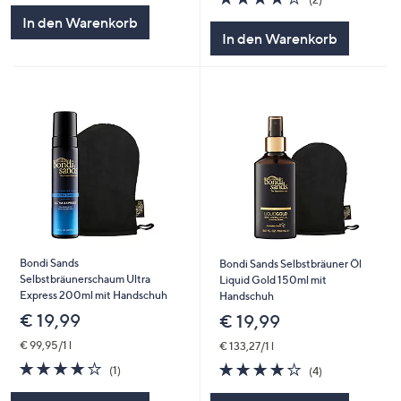
von
Bewertungen
In den Warenkorb
5
In den Warenkorb
Bondi Sands
Bondi Sands Selbstbräuner Öl
Selbstbräunerschaum Ultra
Liquid Gold 150ml mit
Express 200ml mit Handschuh
Handschuh
€ 19,99
€ 19,99
€ 99,95/1 l
€ 133,27/1 l
4.0
1
3.8
4
(1)
(4)
von
Bewertungen
von
Bewertungen
5
5