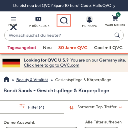
Du bist neu bei QVC? Spare 10 Euro! Code: HalloQVC
Zum
Hauptinhalt
springen
0
MENÜ
WARENKORB
TV-RÜCKBLICK
MEIN QVC
Wonach
suchst
Wenn
du
Tagesangebot
Neu
30 Jahre QVC
Cool mit QVC
Vorschläge
heute?
verfügbar
sind,
verwenden
Sie
Beauty & Vitalität
Gesichtspflege & Körperpflege
die
Bondi Sands - Gesichtspflege & Körperpflege
Pfeiltasten
nach
oben
Sortieren:
Top-Treffer
Filter
(4)
und
nach
Deine Auswahl:
Alle Filter aufheben
unten