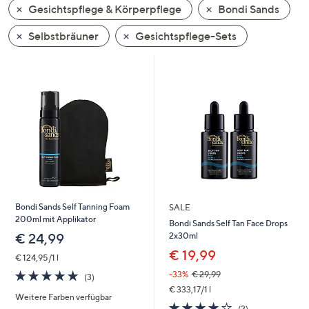
Gesichtspflege & Körperpflege
Bondi Sands
oder
wischen
Selbstbräuner
Gesichtspflege-Sets
Sie
auf
Touch-
Geräten
nach
links
bzw.
rechts,
um
diese
Bondi Sands Self Tanning Foam
SALE
anzuzeigen.
200ml mit Applikator
Bondi Sands Self Tan Face Drops
2x30ml
€ 24,99
€ 19,99
€ 124,95/1 l
5.0
3
-33%
€ 29,99
(3)
von
Bewertungen
€ 333,17/1 l
Weitere Farben verfügbar
5
4.0
2
(2)