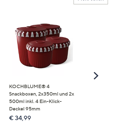
Scroll
Right
KOCHBLUME® 4
you:ly Pure Protein Limo
Snackboxen, 2x350ml und 2x
Lysin 575g für 25 Portio
500ml inkl. 4 Ein-Klick-
€ 49,99
Deckel 95mm
€ 86,94 /1 kg
€ 34,99