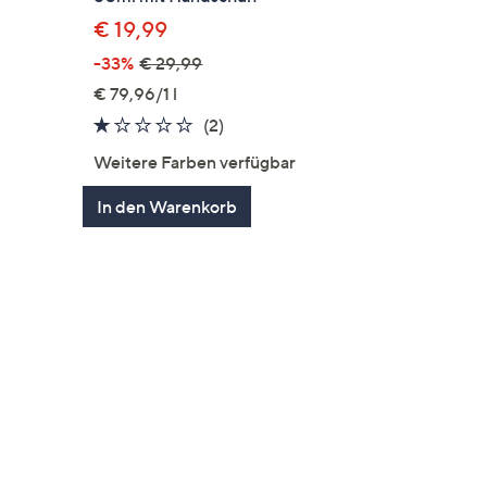
€ 19,99
-33%
€ 29,99
en
€ 79,96/1 l
1.0
2
(2)
von
Bewertungen
Weitere Farben verfügbar
5
In den Warenkorb