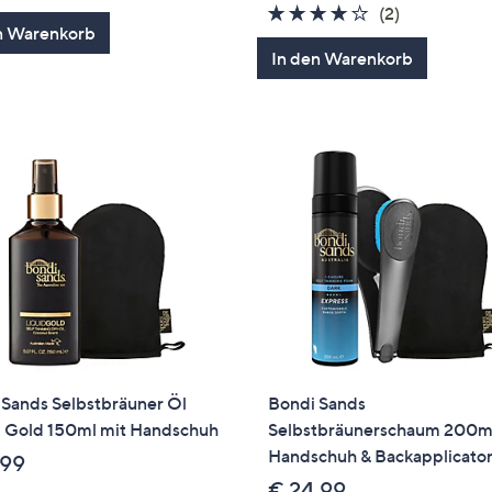
5
4.0
2
(2)
n Warenkorb
von
Bewertung
In den Warenkorb
5
 Sands Selbstbräuner Öl
Bondi Sands
d Gold 150ml mit Handschuh
Selbstbräunerschaum 200ml
Handschuh & Backapplicato
,99
€ 24,99