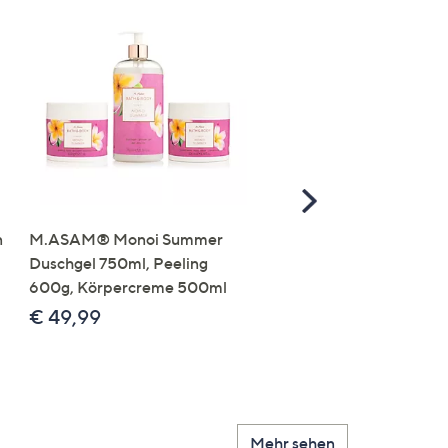
Scroll
Right
n
M.ASAM® Monoi Summer
M.ASAM® Vitamin C Gel
Duschgel 750ml, Peeling
Face & Body
600g, Körpercreme 500ml
feuchtigkeitsspendend
500ml
€ 49,99
€ 19,99
€ 39,98 /1 l
Mehr sehen