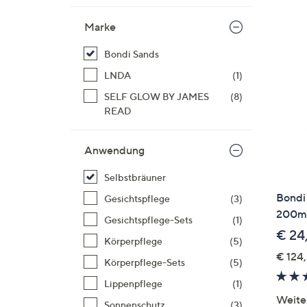
Si
au
Marke
T
Bondi Sands
G
n
LNDA
(1)
li
SELF GLOW BY JAMES
(8)
b
READ
re
u
Anwendung
di
an
Selbstbräuner
Bondi
Gesichtspflege
(3)
200ml
Gesichtspflege-Sets
(1)
€ 24
Körperpflege
(5)
€ 124,
Körperpflege-Sets
(5)
Lippenpflege
(1)
Weite
Sonnenschutz
(3)