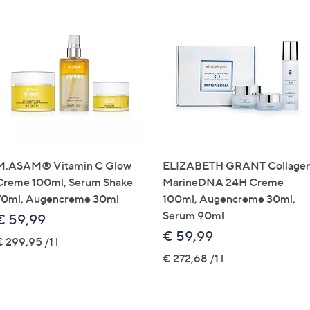
M.ASAM® Vitamin C Glow
ELIZABETH GRANT Collage
Creme 100ml, Serum Shake
MarineDNA 24H Creme
70ml, Augencreme 30ml
100ml, Augencreme 30ml,
Serum 90ml
€ 59,99
€ 59,99
 299,95 /1 l
€ 272,68 /1 l