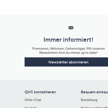
Hilfeseiten,
Service
und
Immer informiert!
Unternehmensinformationen
Premieren, Aktionen, Geheimtipps: Mit unseren
Newslettern bist du immer up to date!
Newsletter abonnieren
QVC kontaktieren
Bequem einkau
Hilfe-Chat
Bestellung
Kontakt
Vertrag widerruf