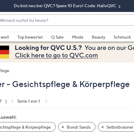
Du bist neu bei QVC? Spare 10 Euro! Code: HalloQVC
onach
chst
enn
u
rschläge
:well
Top bewertet
Q Sale
Mode
Beauty
Schmuck
eute?
rfügbar
nd,
erwenden
e
flege
e
eiltasten
r - Gesichtspflege & Körperpflege
ach
ben
nd
7
|
Seite 1 von 1
ach
nten
Auswahl:
der
chtspflege & Körperpflege
Bondi Sands
Selbstbräuner
ischen