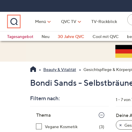
Zum
Hauptinhalt
springen
W
Menü
QVC TV
TV-Rückblick
su
W
d
Vo
Tagesangebot
Neu
30 Jahre QVC
Cool mit QVC
be
h
ve
QLINARISCH
Technik
si
v
Si
Beauty & Vitalität
Gesichtspflege & Körperp
di
Pf
Bondi Sands - Selbstbräune
n
o
Filtern nach:
u
1 - 7 von 
n
Zur
u
Thema
Deine 
Produktliste
o
springen
Gesi
Vegane Kosmetik
(3)
w