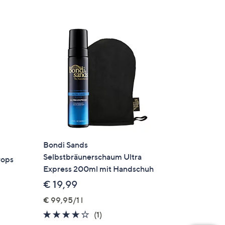
Bondi Sands
Selbstbräunerschaum Ultra
rops
Express 200ml mit Handschuh
€ 19,99
€ 99,95/1 l
4.0
1
(1)