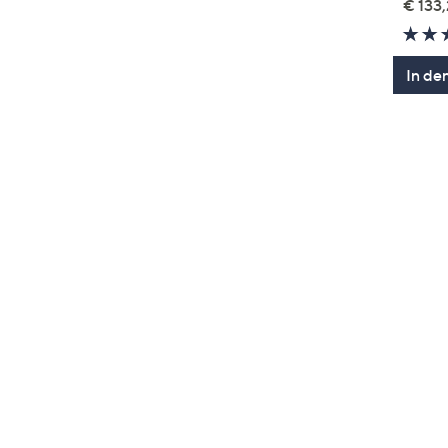
€ 133,
In de