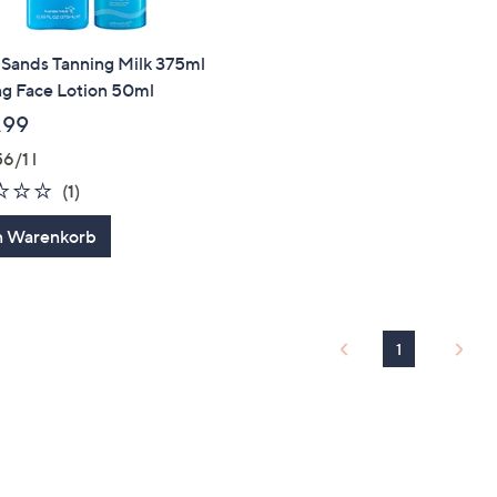
 Sands Tanning Milk 375ml
ng Face Lotion 50ml
,99
6/1 l
1.0
1
(1)
von
Bewertungen
n Warenkorb
5
1