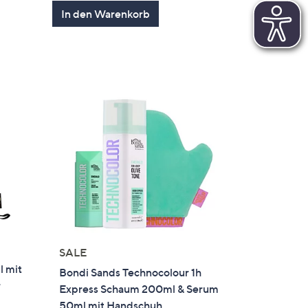
von
Bewertungen
In den Warenkorb
5
en
SALE
 mit
Bondi Sands Technocolour 1h
r
Express Schaum 200ml & Serum
50ml mit Handschuh