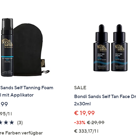
e
f
ouch-
eräten
ach
nks
zw.
chts,
m
ese
zuzeigen.
 Sands Self Tanning Foam
SALE
 mit Applikator
Bondi Sands Self Tan Face D
,99
2x30ml
€ 19,99
95/1 l
5.0
3
(3)
-33%
€ 29,99
von
Bewertungen
€ 333,17/1 l
re Farben verfügbar