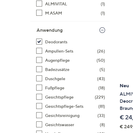
Si
ALMIVITAL
(1)
au
M.ASAM
(1)
T
G
Anwendung
n
li
Deodorants
b
Ampullen-Sets
(26)
re
u
Augenpflege
(50)
di
Badezusätze
(5)
an
Duschgele
(43)
Neu
Fußpflege
(18)
ALMIV
Gesichtspflege
(229)
Deocr
Gesichtspflege-Sets
(81)
Braung
Gesichtsreinigung
(33)
€ 24
Gesichtswasser
(8)
€ 249,