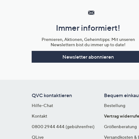
Hilfeseiten,
Service
und
Immer informiert!
Unternehmensinformationen
Premieren, Aktionen, Geheimtipps: Mit unseren
Newslettern bist du immer up to date!
Newsletter abonnieren
QVC kontaktieren
Bequem einkau
Hilfe-Chat
Bestellung
Kontakt
Vertrag widerruf
0800 2944 444 (gebührenfrei)
Größenberatung
QLive
Versandkosten & 