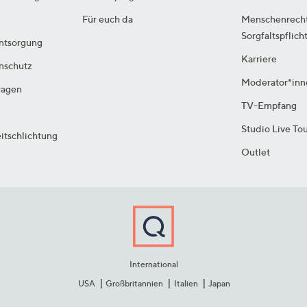
Für euch da
Menschenrech
Sorgfaltspflich
ntsorgung
Karriere
enschutz
Moderator*inn
ragen
TV-Empfang
Studio Live To
itschlichtung
Outlet
International
USA
Großbritannien
Italien
Japan