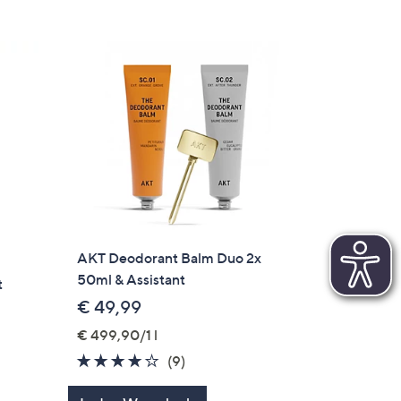
AKT Deodorant Balm Duo 2x
50ml & Assistant
t
€ 49,99
€ 499,90/1 l
3.7
9
(9)
von
Bewertungen