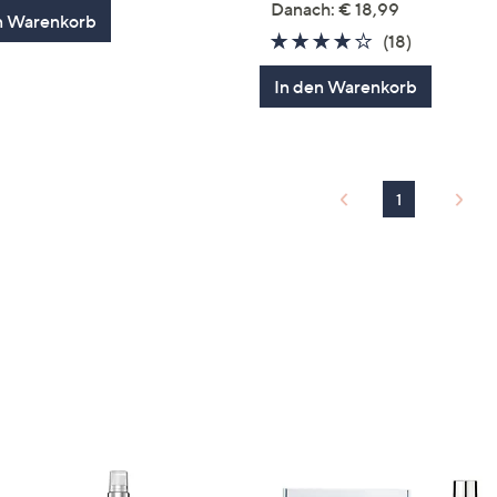
Danach: € 18,99
n Warenkorb
3.9
18
(18)
von
Bewertun
In den Warenkorb
5
1