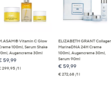
M.ASAM® Vitamin C Glow
ELIZABETH GRANT Collage
Creme 100ml, Serum Shake
MarineDNA 24H Creme
70ml, Augencreme 30ml
100ml, Augencreme 30ml,
Serum 90ml
€ 59,99
€ 59,99
 299,95 /1 l
€ 272,68 /1 l