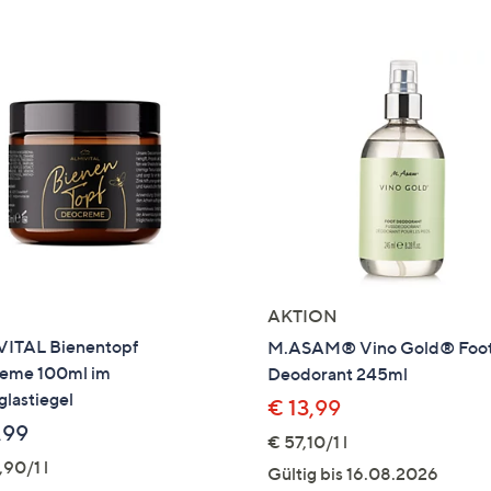
e
f
ouch-
eräten
ach
nks
zw.
chts,
m
ese
zuzeigen.
AKTION
ITAL Bienentopf
M.ASAM® Vino Gold® Foo
eme 100ml im
Deodorant 245ml
lastiegel
€ 13,99
,99
€ 57,10/1 l
90/1 l
Gültig bis 16.08.2026