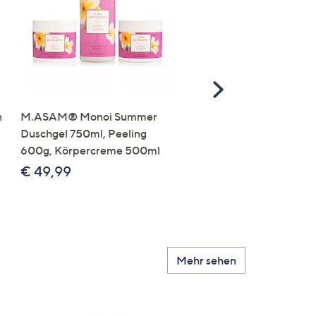
Scroll
Right
n
M.ASAM® Monoi Summer
M.ASAM® Vitamin C Gel
Duschgel 750ml, Peeling
Face & Body
600g, Körpercreme 500ml
feuchtigkeitsspendend
500ml
€ 49,99
€ 19,99
€ 39,98 /1 l
Mehr sehen