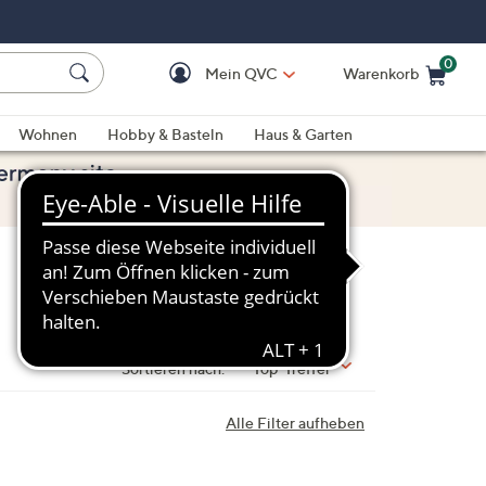
0
Mein QVC
Warenkorb
Einkaufswagen ist le
Wohnen
Hobby & Basteln
Haus & Garten
Sortieren nach:
Top-Treffer
Alle Filter aufheben