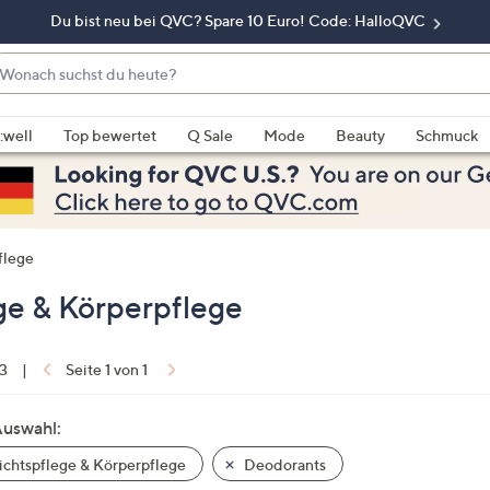
Du bist neu bei QVC? Spare 10 Euro! Code: HalloQVC
onach
chst
enn
u
rschläge
:well
Top bewertet
Q Sale
Mode
Beauty
Schmuck
eute?
rfügbar
nd,
erwenden
e
flege
e
eiltasten
ge & Körperpflege
ach
ben
nd
 3
|
Seite 1 von 1
ach
nten
Auswahl:
der
chtspflege & Körperpflege
Deodorants
ischen