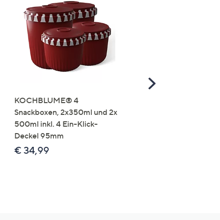
Scroll
Right
KOCHBLUME® 4
you:ly Pure Protein Limo
Snackboxen, 2x350ml und 2x
Lysin 575g für 25 Portio
500ml inkl. 4 Ein-Klick-
€ 49,99
Deckel 95mm
€ 86,94 /1 kg
€ 34,99