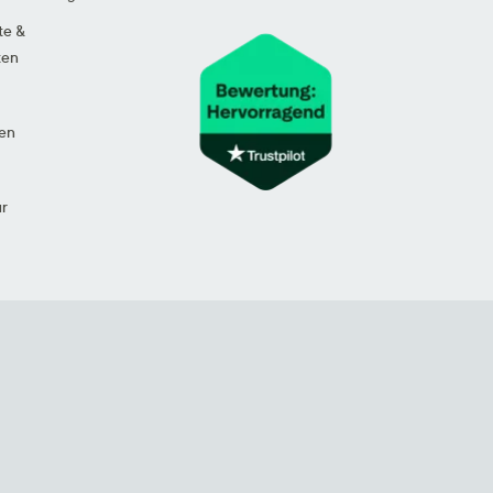
te &
ten
en
ur