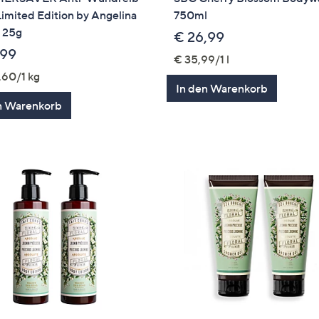
Limited Edition by Angelina
750ml
h 25g
€ 26,99
,99
€ 35,99/1 l
,60/1 kg
In den Warenkorb
n Warenkorb