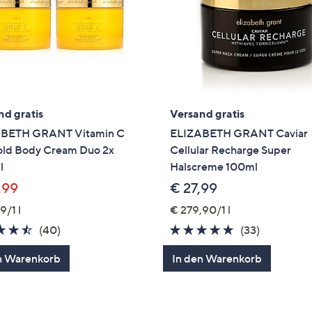
nd gratis
Versand gratis
BETH GRANT Vitamin C
ELIZABETH GRANT Caviar
old Body Cream Duo 2x
Cellular Recharge Super
l
Halscreme 100ml
,99
€ 27,99
9/1 l
€ 279,90/1 l
4.4
40
4.6
33
(40)
(33)
von
Bewertungen
von
Bewertun
n Warenkorb
In den Warenkorb
5
5