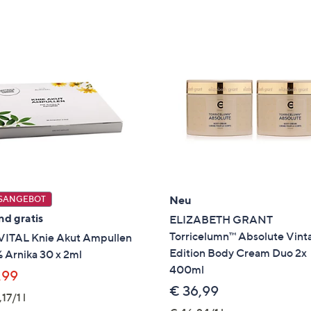
e
f
ouch-
eräten
ach
nks
zw.
chts,
m
ese
zuzeigen.
Neu
SANGEBOT
nd gratis
ELIZABETH GRANT
Torricelumn™ Absolute Vint
ITAL Knie Akut Ampullen
Edition Body Cream Duo 2x
 Arnika 30 x 2ml
400ml
,99
€ 36,99
17/1 l