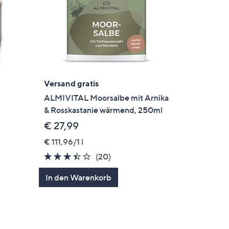
Versand gratis
ALMIVITAL Moorsalbe mit Arnika
& Rosskastanie wärmend, 250ml
€ 27,99
€ 111,96/1 l
3.4
20
(20)
von
Bewertungen
In den Warenkorb
gen
5