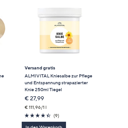
Versand gratis
me
ALMIVITAL Kniesalbe zur Pflege
und Entspannung strapazierter
Knie 250ml Tiegel
€ 27,99
€ 111,96/1 l
4.3
9
(9)
gen
von
Bewertungen
In den Warenkorb