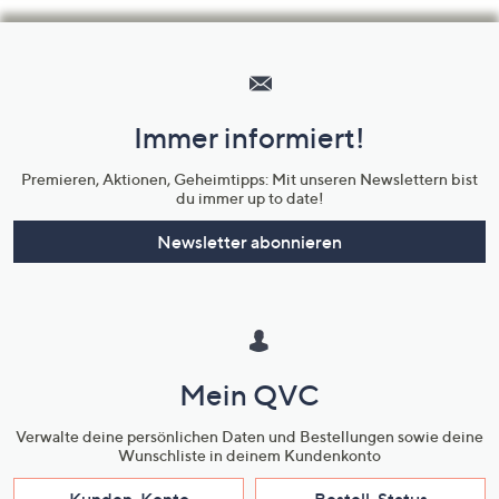
Hilfeseiten,
Service
und
Immer informiert!
Unternehmensinformationen
Premieren, Aktionen, Geheimtipps: Mit unseren Newslettern bist
du immer up to date!
Newsletter abonnieren
Mein QVC
Verwalte deine persönlichen Daten und Bestellungen sowie deine
Wunschliste in deinem Kundenkonto
Kunden-Konto
Bestell-Status