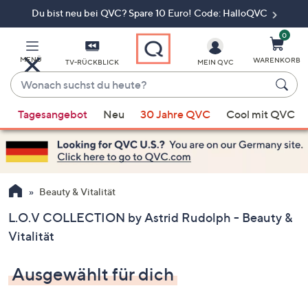
Du bist neu bei QVC? Spare 10 Euro! Code: HalloQVC
Zum
Hauptinhalt
springen
0
MENÜ
WARENKORB
TV-RÜCKBLICK
MEIN QVC
Wonach
suchst
Wenn
du
Tagesangebot
Neu
30 Jahre QVC
Cool mit QVC
Vorschläge
heute?
verfügbar
sind,
verwenden
Sie
Beauty & Vitalität
die
L.O.V COLLECTION by Astrid Rudolph - Beauty &
Pfeiltasten
Vitalität
nach
oben
Ausgewählt für dich
und
nach
unten