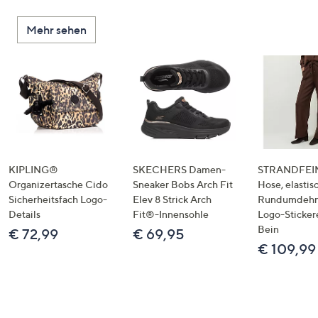
Mehr sehen
KIPLING®
SKECHERS Damen-
STRANDFEIN
Organizertasche Cido
Sneaker Bobs Arch Fit
Hose, elastis
Sicherheitsfach Logo-
Elev 8 Strick Arch
Rundumdeh
Details
Fit®-Innensohle
Logo-Sticker
Bein
€ 72,99
€ 69,95
€ 109,99