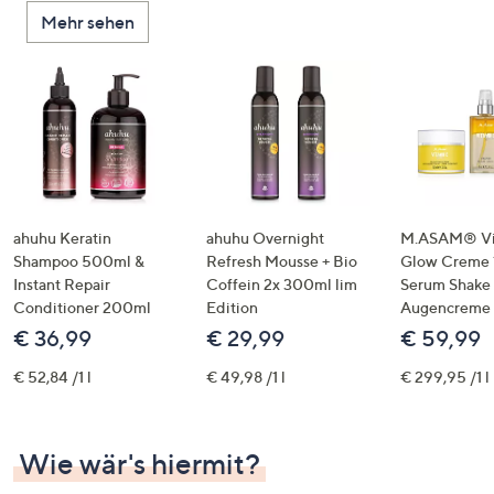
oder
Mehr sehen
wischen
Sie
auf
Touch-
Geräten
nach
links
bzw.
ahuhu Keratin
ahuhu Overnight
M.ASAM® Vi
rechts,
Shampoo 500ml &
Refresh Mousse + Bio
Glow Creme 
um
Instant Repair
Coffein 2x 300ml lim
Serum Shake
Conditioner 200ml
Edition
Augencreme
diese
€ 36,99
€ 29,99
€ 59,99
anzuzeigen.
€ 52,84 /1 l
€ 49,98 /1 l
€ 299,95 /1 l
Wie wär's hiermit?