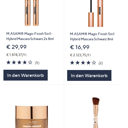
M.ASAM® Magic Finish 5in1-
M.ASAM® Magic Finish 5in1
Hybrid Mascara Schwarz 2x 8ml
Hybrid Mascara Schwarz 8ml
€ 29,99
€ 16,99
€ 1.874,37/1 l
€ 2.123,75/1 l
3.6
5
4.0
2
(5)
(2)
von
Bewertungen
von
Bewertungen
5
5
In den Warenkorb
In den Warenkorb