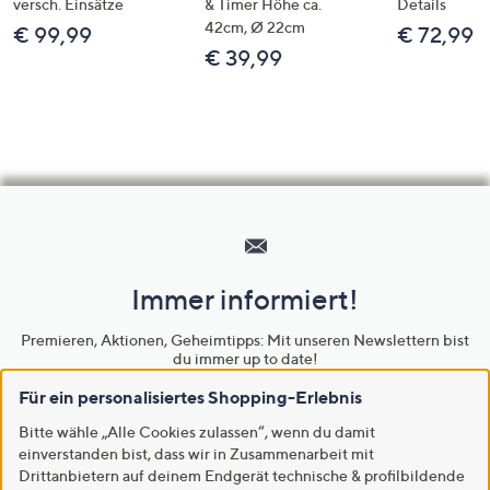
versch. Einsätze
& Timer Höhe ca.
Details
42cm, Ø 22cm
€ 99,99
€ 72,99
€ 39,99
Hilfeseiten,
Service
und
Immer informiert!
Unternehmensinformationen
Premieren, Aktionen, Geheimtipps: Mit unseren Newslettern bist
du immer up to date!
Für ein personalisiertes Shopping-Erlebnis
Newsletter abonnieren
Bitte wähle „Alle Cookies zulassen“, wenn du damit
einverstanden bist, dass wir in Zusammenarbeit mit
Drittanbietern auf deinem Endgerät technische & profilbildende