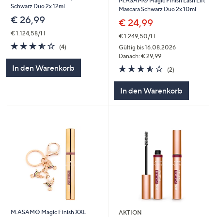
M.ASAM® Magic Finish Lash Lift
Schwarz Duo 2x 12ml
Mascara Schwarz Duo 2x 10ml
€ 26,99
€ 24,99
€ 1.124,58/1 l
€ 1.249,50/1 l
3.5
4
(4)
Gültig bis 16.08.2026
von
Bewertungen
Danach: € 29,99
5
3.5
2
In den Warenkorb
(2)
von
Bewertungen
5
In den Warenkorb
M.ASAM® Magic Finish XXL
AKTION