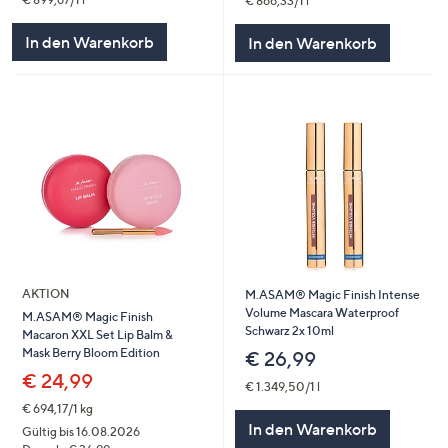
€ 866,33/1 l
In den Warenkorb
In den Warenkorb
AKTION
M.ASAM® Magic Finish Intense
Volume Mascara Waterproof
M.ASAM® Magic Finish
Schwarz 2x 10ml
Macaron XXL Set Lip Balm &
Mask Berry Bloom Edition
€ 26,99
€ 24,99
€ 1.349,50/1 l
€ 694,17/1 kg
In den Warenkorb
Gültig bis 16.08.2026