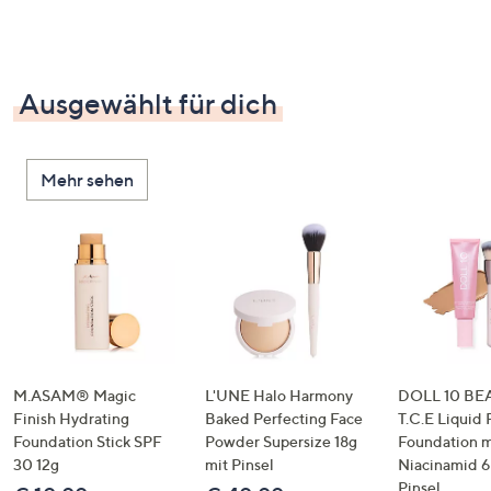
Ausgewählt für dich
Mehr sehen
M.ASAM® Magic
L'UNE Halo Harmony
DOLL 10 BE
Finish Hydrating
Baked Perfecting Face
T.C.E Liquid F
Foundation Stick SPF
Powder Supersize 18g
Foundation m
30 12g
mit Pinsel
Niacinamid 
Pinsel