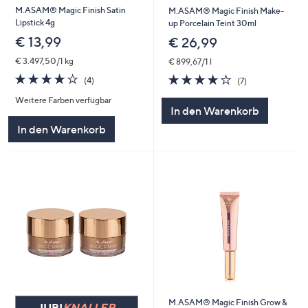
M.ASAM® Magic Finish Satin
M.ASAM® Magic Finish Make-
Lipstick 4g
up Porcelain Teint 30ml
€ 13,99
€ 26,99
€ 3.497,50/1 kg
€ 899,67/1 l
4.0
4
3.9
7
(4)
(7)
von
Bewertungen
von
Bewertungen
Weitere Farben verfügbar
5
5
In den Warenkorb
In den Warenkorb
M.ASAM® Magic Finish Grow &
JUBI
KNALLER