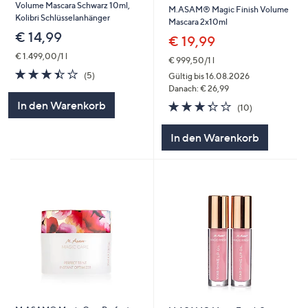
Volume Mascara Schwarz 10ml,
M.ASAM® Magic Finish Volume
Kolibri Schlüsselanhänger
Mascara 2x10ml
€ 14,99
€ 19,99
€ 1.499,00/1 l
€ 999,50/1 l
3.4
5
(5)
Gültig bis 16.08.2026
von
Bewertungen
Danach: € 26,99
5
3.3
10
In den Warenkorb
(10)
von
Bewertungen
5
In den Warenkorb