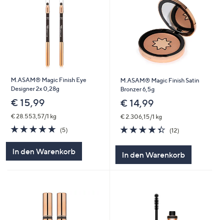
M.ASAM® Magic Finish Eye
M.ASAM® Magic Finish Satin
Designer 2x 0,28g
Bronzer 6,5g
€ 15,99
€ 14,99
€ 28.553,57/1 kg
€ 2.306,15/1 kg
5.0
5
4.3
12
(5)
(12)
von
Bewertungen
von
Bewertungen
5
5
In den Warenkorb
In den Warenkorb