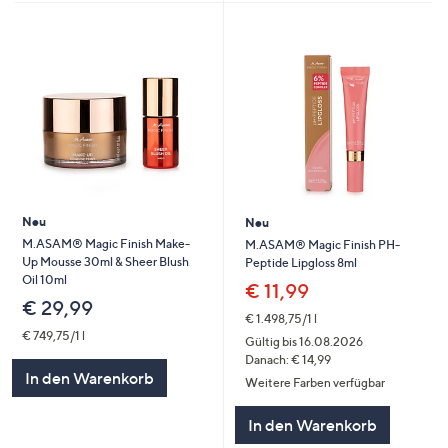
Neu
Neu
M.ASAM® Magic Finish Make-
M.ASAM® Magic Finish PH-
Up Mousse 30ml & Sheer Blush
Peptide Lipgloss 8ml
Oil 10ml
€ 11,99
€ 29,99
€ 1.498,75/1 l
€ 749,75/1 l
Gültig bis 16.08.2026
Danach: € 14,99
In den Warenkorb
Weitere Farben verfügbar
In den Warenkorb