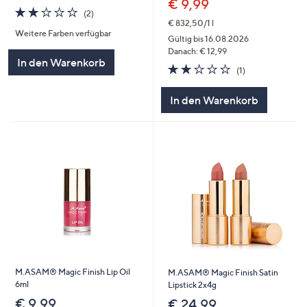
€ 9,99
2.0
2
(2)
von
Bewertungen
€ 832,50/1 l
Weitere Farben verfügbar
5
Gültig bis 16.08.2026
Danach: € 12,99
In den Warenkorb
2.0
1
(1)
von
Bewertungen
5
In den Warenkorb
M.ASAM® Magic Finish Lip Oil
M.ASAM® Magic Finish Satin
6ml
Lipstick 2x4g
€ 9,99
€ 24,99