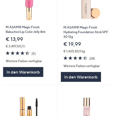
M.ASAM® Magic Finish
M.ASAM® Magic Finish
Bakuchiol Lip Color Jelly 4ml
Hydrating Foundation Stick SPF
30 12g
€ 13,99
€ 19,99
€ 3.497,50/1 l
€ 1.665,83/1 kg
4.4
5
(5)
von
Bewertungen
4.4
28
(28)
Weitere Farben verfügbar
5
von
Bewertungen
Weitere Farben verfügbar
5
In den Warenkorb
In den Warenkorb