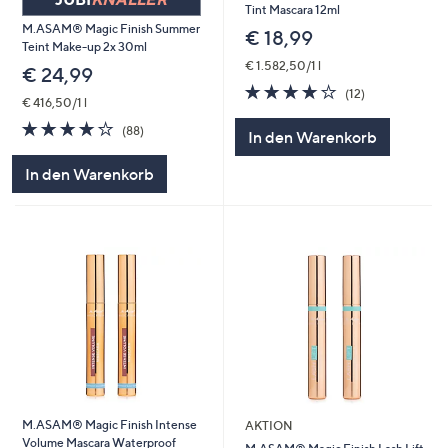
Tint Mascara 12ml
M.ASAM® Magic Finish Summer
€ 18,99
Teint Make-up 2x 30ml
€ 1.582,50/1 l
€ 24,99
3.8
12
(12)
€ 416,50/1 l
von
Bewertungen
5
3.8
88
(88)
In den Warenkorb
von
Bewertungen
5
In den Warenkorb
M.ASAM® Magic Finish Intense
AKTION
Volume Mascara Waterproof