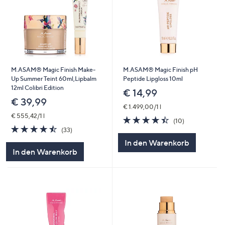
M.ASAM® Magic Finish Make-
M.ASAM® Magic Finish pH
Up Summer Teint 60ml,Lipbalm
Peptide Lipgloss 10ml
12ml Colibri Edition
€ 14,99
€ 39,99
€ 1.499,00/1 l
€ 555,42/1 l
4.4
10
(10)
4.5
33
von
Bewertungen
(33)
von
Bewertungen
5
In den Warenkorb
5
In den Warenkorb