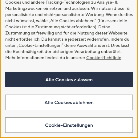
Cookies und andere Tracking-Technologien zu Analyse- &
Marketingzwecken einsetzen und auslesen. Wir nutzen diese für
personalisierte und nicht-personalisierte Werbung. Wenn du dies
Mein QVC
nicht wünschst, wähle „Alle Cookies ablehnen“ (für essenzielle
Cookies ist die Zustimmung nicht erforderlich). Deine
Verwalte deine persönlichen Daten und Bestellungen sowie deine
Zustimmung ist freiwillig und für die Nutzung dieser Webseite
Wunschliste in deinem Kundenkonto
nicht erforderlich. Du kannst sie jederzeit widerrufen, indem du
unter „Cookie-Einstellungen“ deine Auswahl änderst. Dies lässt
Kunden-Konto
Bestell-Status
die Rechtmäßigkeit der bisherigen Verarbeitung unberührt.
Mehr Informationen findest du in unserer
Cookie-Richtlinie
.
Alle Cookies zulassen
Mobil shoppen
Jetzt die QVC App für Smartphone, Tablet & Co. herunterladen
und überall live dabei sein!
Alle Cookies ablehnen
Für Apple
Für Android
Cookie-Einstellungen