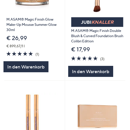
M.ASAM® Magic Finish Glow
JUBI
KNALLER
Make-Up Mousse Summer Glow
30ml
M.ASAM® Magic Finish Double
Blush & Curved Foundation Brush
€ 26,99
Colibri Edition
€ 899,67/1 l
€ 17,99
5.0
1
(1)
5.0
3
von
Bewertungen
(3)
von
Bewertungen
5
In den Warenkorb
5
In den Warenkorb