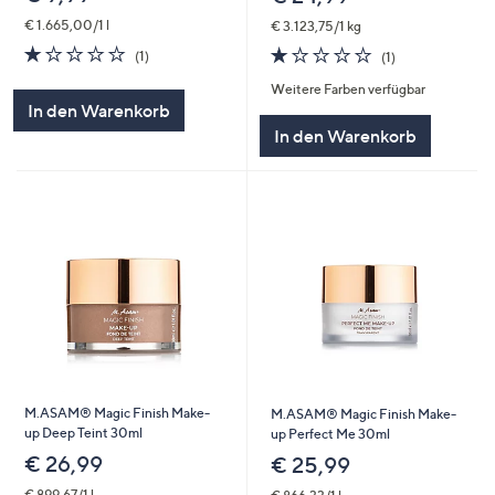
€ 1.665,00/1 l
€ 3.123,75/1 kg
1.0
1
1.0
1
(1)
(1)
von
Bewertungen
von
Bewertungen
Weitere Farben verfügbar
5
5
In den Warenkorb
In den Warenkorb
M.ASAM® Magic Finish Make-
M.ASAM® Magic Finish Make-
up Deep Teint 30ml
up Perfect Me 30ml
€ 26,99
€ 25,99
€ 899,67/1 l