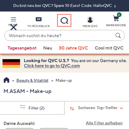
Du bist neu bei QVC? Spare 10 Euro! Code: HalloQVC
Zum
Hauptinhalt
springen
0
MENÜ
WARENKORB
TV-RÜCKBLICK
MEIN QVC
Wonach
suchst
Wenn
du
Tagesangebot
Neu
30 Jahre QVC
Cool mit QVC
Vorschläge
heute?
verfügbar
sind,
verwenden
Sie
Beauty & Vitalität
Make-up
die
M.ASAM - Make-up
Pfeiltasten
nach
oben
Sortieren:
Top-Treffer
Filter
(2)
und
nach
Deine Auswahl:
Alle Filter aufheben
unten