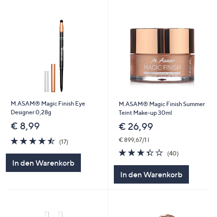
M.ASAM® Magic Finish Eye
M.ASAM® Magic Finish Summer
Designer 0,28g
Teint Make-up 30ml
€ 8,99
€ 26,99
4.5
17
€ 899,67/1 l
(17)
von
Bewertungen
3.4
40
(40)
5
von
Bewertungen
In den Warenkorb
5
In den Warenkorb