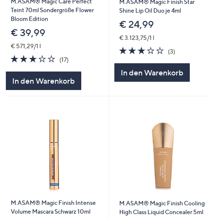
M.ASAM® Magic Care Perfect
M.ASAM® Magic Finish Star
Teint 70ml Sondergröße Flower
Shine Lip Oil Duo je 4ml
Bloom Edition
€ 24,99
€ 39,99
€ 3.123,75/1 l
€ 571,29/1 l
3.0
3
(3)
3.1
17
von
Bewertungen
(17)
von
Bewertungen
5
In den Warenkorb
5
In den Warenkorb
M.ASAM® Magic Finish Intense
M.ASAM® Magic Finish Cooling
Volume Mascara Schwarz 10ml
High Class Liquid Concealer 5ml