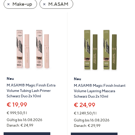
Make-up
M.ASAM
oder
wischen
Sie
auf
Touch-
Geräten
nach
links
bzw.
rechts,
um
Neu
Neu
diese
M.ASAM® Magic Finish Extra
M.ASAM® Magic Finish Instant
Volume Tubing Lash Primer
Volume Layering Mascara
anzuzeigen.
Schwarz Duo 2x 10ml
Schwarz Duo 2x 10ml
€ 19,99
€ 24,99
€ 999,50/1 l
€ 1.249,50/1 l
Gültig bis 16.08.2026
Gültig bis 16.08.2026
Danach: € 24,99
Danach: € 29,99