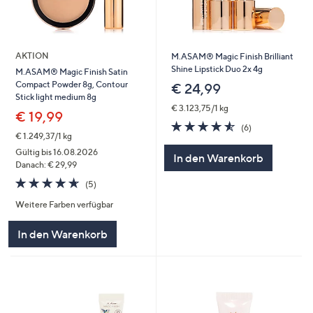
AKTION
M.ASAM® Magic Finish Brilliant
Shine Lipstick Duo 2x 4g
M.ASAM® Magic Finish Satin
Compact Powder 8g, Contour
€ 24,99
Stick light medium 8g
€ 3.123,75/1 kg
€ 19,99
4.5
6
(6)
von
Bewertungen
€ 1.249,37/1 kg
5
Gültig bis 16.08.2026
In den Warenkorb
Danach: € 29,99
4.6
5
(5)
von
Bewertungen
Weitere Farben verfügbar
5
In den Warenkorb