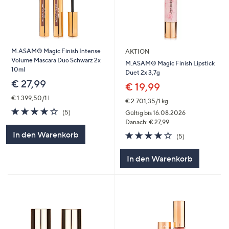
M.ASAM® Magic Finish Intense
AKTION
Volume Mascara Duo Schwarz 2x
M.ASAM® Magic Finish Lipstick
10ml
Duet 2x 3,7g
€ 27,99
€ 19,99
€ 1.399,50/1 l
€ 2.701,35/1 kg
4.2
5
(5)
Gültig bis 16.08.2026
von
Bewertungen
Danach: € 27,99
5
4.2
5
In den Warenkorb
(5)
von
Bewertungen
5
In den Warenkorb