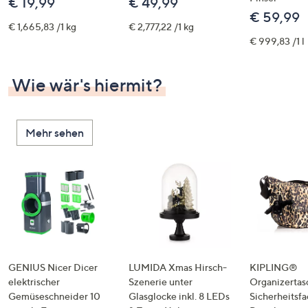
€ 19,99
€ 49,99
€ 59,99
€ 1,665,83 /1 kg
€ 2,777,22 /1 kg
€ 999,83 /1 l
Wie wär's hiermit?
Mehr sehen
GENIUS Nicer Dicer
LUMIDA Xmas Hirsch-
KIPLING®
elektrischer
Szenerie unter
Organizertas
Gemüseschneider 10
Glasglocke inkl. 8 LEDs
Sicherheitsf