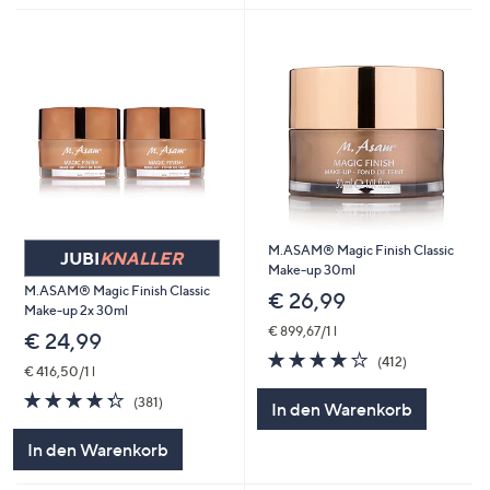
M.ASAM® Magic Finish Classic
JUBI
KNALLER
Make-up 30ml
M.ASAM® Magic Finish Classic
€ 26,99
Make-up 2x 30ml
€ 899,67/1 l
€ 24,99
4.0
412
(412)
€ 416,50/1 l
von
Bewertungen
5
4.3
381
(381)
In den Warenkorb
von
Bewertungen
5
In den Warenkorb