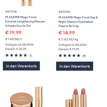
AKTION
AKTION
M.ASAM® Magic Finish
M.ASAM® Magic Finish Day &
Extreme Lengthening Mascara
Night Glamour Eyeshadow
Schwarz Duo 2x 7ml
Palette 8x 0,6g
€ 19,99
€ 14,99
€ 1.427,86/1 l
€ 3.122,92/1 kg
Gültig bis 16.08.2026
Gültig bis 16.08.2026
Danach: € 26,99
Danach: € 19,99
5.0
1
5.0
8
(1)
(8)
von
Bewertungen
von
Bewertungen
5
5
In den Warenkorb
In den Warenkorb