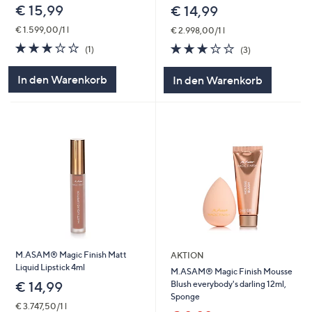
€ 15,99
€ 14,99
€ 1.599,00/1 l
€ 2.998,00/1 l
3.0
1
3.0
3
(1)
(3)
von
Bewertungen
von
Bewertungen
5
5
In den Warenkorb
In den Warenkorb
M.ASAM® Magic Finish Matt
AKTION
Liquid Lipstick 4ml
M.ASAM® Magic Finish Mousse
Blush everybody's darling 12ml,
€ 14,99
Sponge
€ 3.747,50/1 l