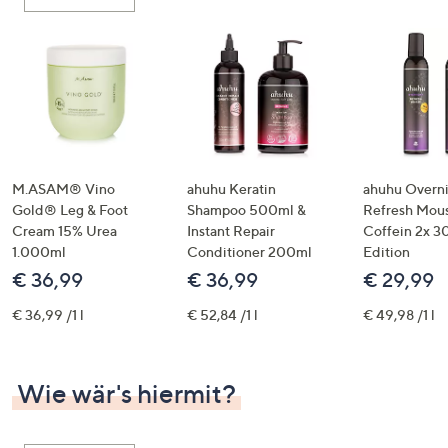
oder
wischen
Sie
auf
Touch-
Geräten
nach
links
M.ASAM® Vino
ahuhu Keratin
ahuhu Overn
bzw.
Gold® Leg & Foot
Shampoo 500ml &
Refresh Mous
Cream 15% Urea
Instant Repair
Coffein 2x 3
rechts,
1.000ml
Conditioner 200ml
Edition
um
€ 36,99
€ 36,99
€ 29,99
diese
anzuzeigen.
€ 36,99 /1 l
€ 52,84 /1 l
€ 49,98 /1 l
Wie wär's hiermit?