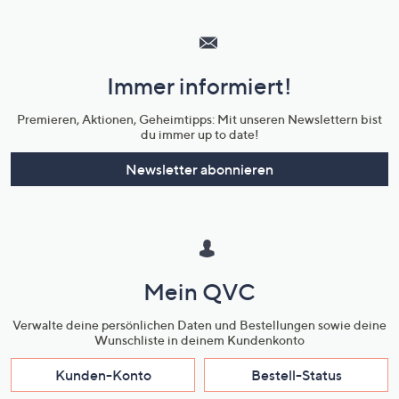
Hilfeseiten,
Service
und
Immer informiert!
Unternehmensinformationen
Premieren, Aktionen, Geheimtipps: Mit unseren Newslettern bist
du immer up to date!
Newsletter abonnieren
Mein QVC
Verwalte deine persönlichen Daten und Bestellungen sowie deine
Wunschliste in deinem Kundenkonto
Kunden-Konto
Bestell-Status