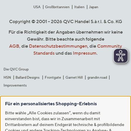
USA
Großbritannien
Italien
Japan
Copyright © 2001 - 2026 QVC Handel S.à r.l. & Co. KG
Für die Richtigkeit der Angaben übernehmen wir keine
Gewähr. Bitte beachte auch folgende
AGB
, die
Datenschutzbestimmungen
, die
Community
Standards
und das
Impressum
.
Die QVC Group
HSN
Ballard Designs
Frontgate
Garnet Hill
grandin road
Improvements
Für ein personalisiertes Shopping-Erlebnis
Bitte wähle „Alle Cookies zulassen“, wenn du damit
einverstanden bist, dass wir in Zusammenarbeit mit
Drittanbietern auf deinem Endgerät technische & profilbildende
Cookies und andere Tracking-Technologien zu Analyse- &