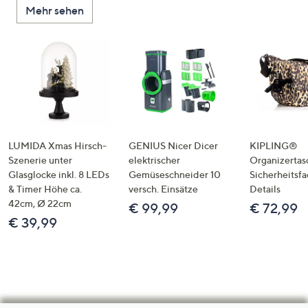
Mehr sehen
LUMIDA Xmas Hirsch-
GENIUS Nicer Dicer
KIPLING®
Szenerie unter
elektrischer
Organizertas
Glasglocke inkl. 8 LEDs
Gemüseschneider 10
Sicherheitsf
& Timer Höhe ca.
versch. Einsätze
Details
42cm, Ø 22cm
€ 99,99
€ 72,99
€ 39,99