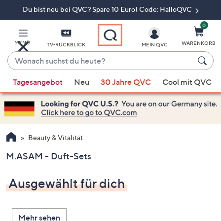
Du bist neu bei QVC? Spare 10 Euro! Code: HalloQVC
Zum
Hauptinhalt
springen
0
MENÜ
WARENKORB
TV-RÜCKBLICK
MEIN QVC
Wonach
suchst
Wenn
du
Tagesangebot
Neu
30 Jahre QVC
Cool mit QVC
Vorschläge
heute?
verfügbar
sind,
verwenden
Sie
Beauty & Vitalität
die
M.ASAM - Duft-Sets
Pfeiltasten
nach
Ausgewählt für dich
oben
und
nach
Mehr sehen
unten