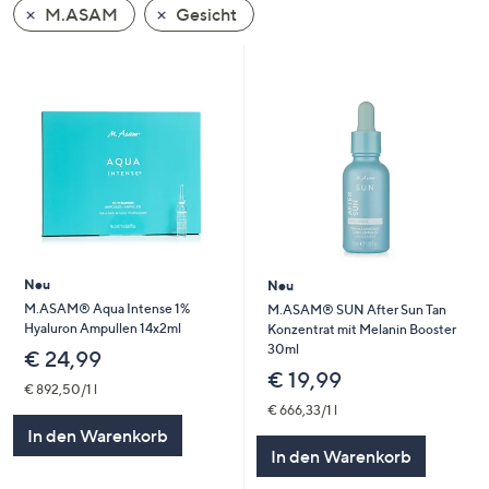
M.ASAM
Gesicht
oder
wischen
Sie
auf
Touch-
Geräten
nach
links
bzw.
rechts,
um
Neu
Neu
diese
M.ASAM® Aqua Intense 1%
M.ASAM® SUN After Sun Tan
Hyaluron Ampullen 14x2ml
Konzentrat mit Melanin Booster
anzuzeigen.
30ml
€ 24,99
€ 19,99
€ 892,50/1 l
€ 666,33/1 l
In den Warenkorb
In den Warenkorb