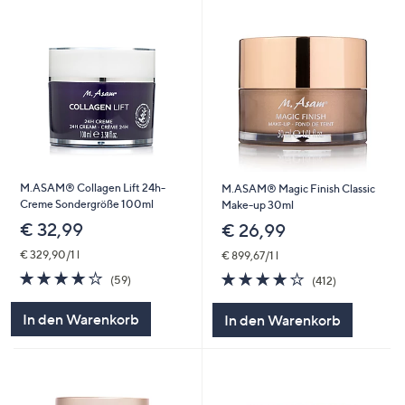
M.ASAM® Collagen Lift 24h-
M.ASAM® Magic Finish Classic
Creme Sondergröße 100ml
Make-up 30ml
€ 32,99
€ 26,99
€ 329,90/1 l
€ 899,67/1 l
3.8
59
4.0
412
(59)
(412)
von
Bewertungen
von
Bewertungen
5
5
In den Warenkorb
In den Warenkorb