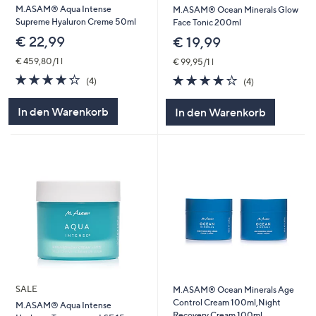
M.ASAM® Aqua Intense
M.ASAM® Ocean Minerals Glow
Supreme Hyaluron Creme 50ml
Face Tonic 200ml
€ 22,99
€ 19,99
€ 459,80/1 l
€ 99,95/1 l
4.2
4
4.2
4
(4)
(4)
von
Bewertungen
von
Bewertungen
5
5
In den Warenkorb
In den Warenkorb
SALE
M.ASAM® Ocean Minerals Age
Control Cream 100ml,Night
M.ASAM® Aqua Intense
Recovery Cream 100ml