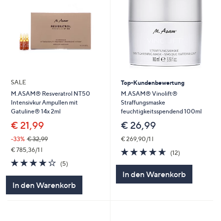
SALE
Top-Kundenbewertung
M.ASAM® Vinolift®
M.ASAM® Resveratrol NT50
Straffungsmaske
Intensivkur Ampullen mit
feuchtigkeitsspendend 100ml
Gatuline® 14x 2ml
€ 26,99
€ 21,99
€ 269,90/1 l
-33%
€ 32,99
4.6
12
€ 785,36/1 l
(12)
von
Bewertungen
3.8
5
(5)
5
von
Bewertungen
In den Warenkorb
5
In den Warenkorb