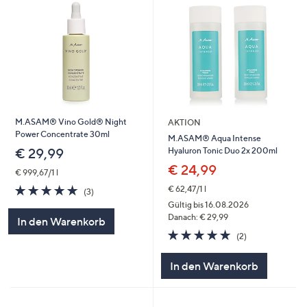
M.ASAM® Vino Gold® Night
AKTION
Power Concentrate 30ml
M.ASAM® Aqua Intense
Hyaluron Tonic Duo 2x 200ml
€ 29,99
€ 24,99
€ 999,67/1 l
5.0
3
€ 62,47/1 l
(3)
von
Bewertungen
Gültig bis 16.08.2026
5
Danach: € 29,99
In den Warenkorb
5.0
2
(2)
von
Bewertungen
5
In den Warenkorb