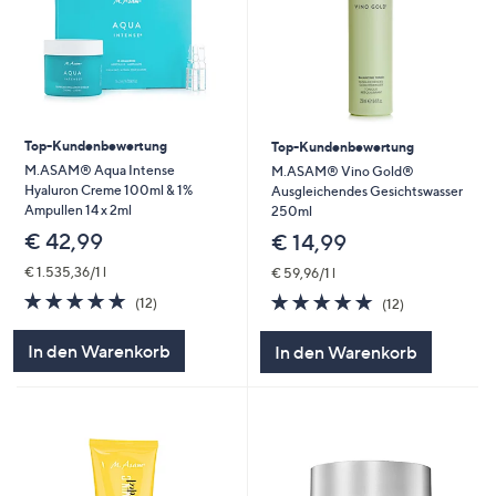
Top-Kundenbewertung
Top-Kundenbewertung
M.ASAM® Aqua Intense
M.ASAM® Vino Gold®
Hyaluron Creme 100ml & 1%
Ausgleichendes Gesichtswasser
Ampullen 14 x 2ml
250ml
€ 42,99
€ 14,99
€ 1.535,36/1 l
€ 59,96/1 l
4.9
12
4.9
12
(12)
(12)
von
Bewertungen
von
Bewertungen
5
5
In den Warenkorb
In den Warenkorb