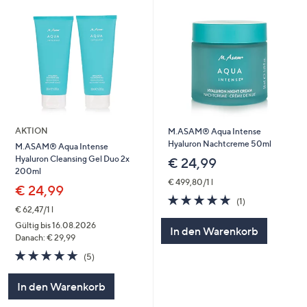
AKTION
M.ASAM® Aqua Intense
Hyaluron Nachtcreme 50ml
M.ASAM® Aqua Intense
Hyaluron Cleansing Gel Duo 2x
€ 24,99
200ml
€ 499,80/1 l
€ 24,99
5.0
1
(1)
von
Bewertungen
€ 62,47/1 l
5
Gültig bis 16.08.2026
In den Warenkorb
Danach: € 29,99
5.0
5
(5)
von
Bewertungen
5
In den Warenkorb