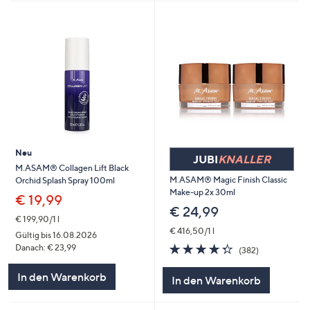
Neu
JUBI
KNALLER
M.ASAM® Collagen Lift Black
M.ASAM® Magic Finish Classic
Orchid Splash Spray 100ml
Make-up 2x 30ml
€ 19,99
€ 24,99
€ 199,90/1 l
€ 416,50/1 l
Gültig bis 16.08.2026
4.3
382
Danach: € 23,99
(382)
von
Bewertungen
5
In den Warenkorb
In den Warenkorb