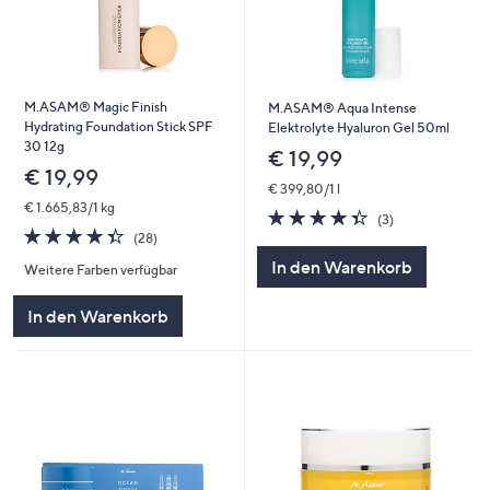
M.ASAM® Magic Finish
M.ASAM® Aqua Intense
Hydrating Foundation Stick SPF
Elektrolyte Hyaluron Gel 50ml
30 12g
€ 19,99
€ 19,99
€ 399,80/1 l
€ 1.665,83/1 kg
4.3
3
(3)
4.4
28
von
Bewertungen
(28)
von
Bewertungen
5
In den Warenkorb
Weitere Farben verfügbar
5
In den Warenkorb