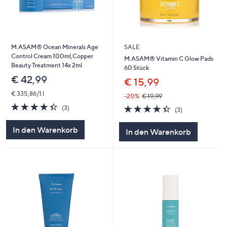
M.ASAM® Ocean Minerals Age
SALE
Control Cream 100ml,Copper
M.ASAM® Vitamin C Glow Pads
Beauty Treatment 14x 2ml
60 Stück
€ 42,99
€ 15,99
€ 335,86/1 l
-20%
€ 19,99
4.3
3
4.3
3
(3)
(3)
von
Bewertungen
von
Bewertungen
5
5
In den Warenkorb
In den Warenkorb