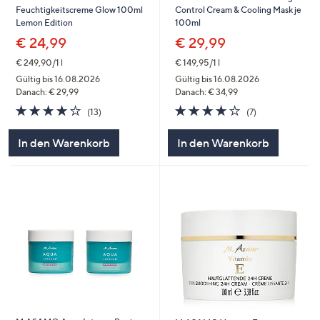
Control Cream & Cooling Mask je
Feuchtigkeitscreme Glow 100ml
100ml
Lemon Edition
€ 29,99
€ 24,99
€ 149,95/1 l
€ 249,90/1 l
Gültig bis 16.08.2026
Gültig bis 16.08.2026
Danach: € 34,99
Danach: € 29,99
4.1
7
4.2
13
(7)
(13)
von
Bewertungen
von
Bewertungen
5
5
In den Warenkorb
In den Warenkorb