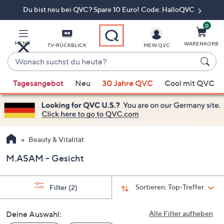
Du bist neu bei QVC? Spare 10 Euro! Code: HalloQVC
Zum
Hauptinhalt
springen
0
MENÜ
WARENKORB
TV-RÜCKBLICK
MEIN QVC
Wonach
suchst
Wenn
du
Tagesangebot
Neu
30 Jahre QVC
Cool mit QVC
Vorschläge
heute?
verfügbar
sind,
verwenden
Sie
Beauty & Vitalität
die
M.ASAM - Gesicht
Pfeiltasten
nach
oben
Sortieren:
Top-Treffer
Filter
(2)
und
nach
Deine Auswahl:
Alle Filter aufheben
unten