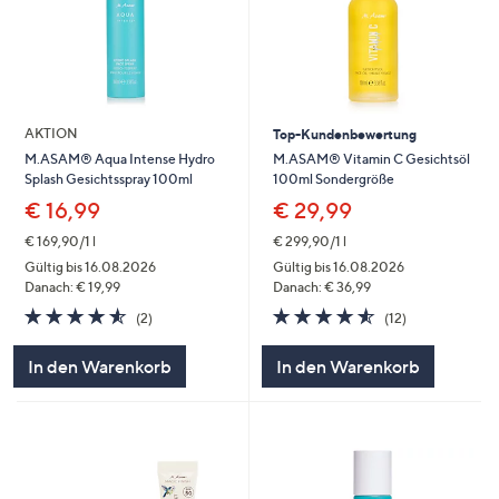
AKTION
Top-Kundenbewertung
M.ASAM® Vitamin C Gesichtsöl
M.ASAM® Aqua Intense Hydro
100ml Sondergröße
Splash Gesichtsspray 100ml
€ 29,99
€ 16,99
€ 299,90/1 l
€ 169,90/1 l
Gültig bis 16.08.2026
Gültig bis 16.08.2026
Danach: € 36,99
Danach: € 19,99
4.5
12
4.5
2
(12)
(2)
von
Bewertungen
von
Bewertungen
5
5
In den Warenkorb
In den Warenkorb