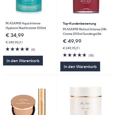
M.ASAM® Aqua Intense
Top-Kundenbewertung
Hyaluron Nachtcreme 100ml
M.ASAM® Retinol Intense 24h
Creme 200ml Sondergröße
€ 34,99
€ 49,99
€ 349,90/1 l
4.7
6
€ 249,95/1 l
(6)
von
Bewertungen
4.6
18
(18)
5
von
Bewertungen
In den Warenkorb
5
In den Warenkorb