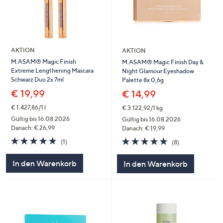
AKTION
AKTION
M.ASAM® Magic Finish
M.ASAM® Magic Finish Day &
Extreme Lengthening Mascara
Night Glamour Eyeshadow
Schwarz Duo 2x 7ml
Palette 8x 0,6g
€ 19,99
€ 14,99
€ 1.427,86/1 l
€ 3.122,92/1 kg
Gültig bis 16.08.2026
Gültig bis 16.08.2026
Danach: € 26,99
Danach: € 19,99
5.0
1
5.0
8
(1)
(8)
von
Bewertungen
von
Bewertungen
5
5
In den Warenkorb
In den Warenkorb