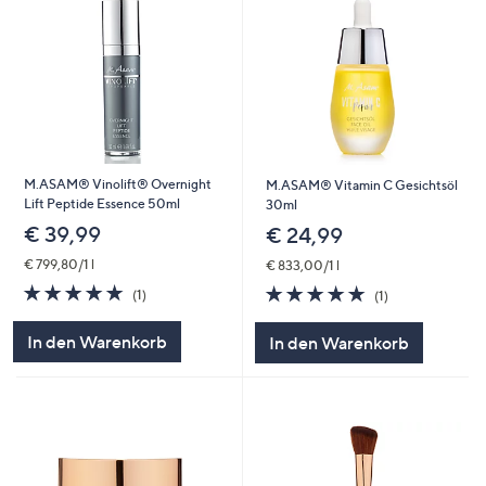
M.ASAM® Vinolift® Overnight
M.ASAM® Vitamin C Gesichtsöl
Lift Peptide Essence 50ml
30ml
€ 39,99
€ 24,99
€ 799,80/1 l
€ 833,00/1 l
5.0
1
5.0
1
(1)
(1)
von
Bewertungen
von
Bewertungen
5
5
In den Warenkorb
In den Warenkorb