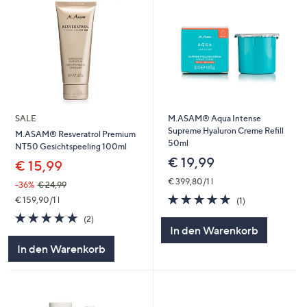
SALE
M.ASAM® Aqua Intense
Supreme Hyaluron Creme Refill
M.ASAM® Resveratrol Premium
50ml
NT50 Gesichtspeeling 100ml
€ 19,99
€ 15,99
€ 399,80/1 l
-36%
€ 24,99
5.0
1
€ 159,90/1 l
(1)
von
Bewertungen
5.0
2
(2)
5
von
Bewertungen
In den Warenkorb
5
In den Warenkorb