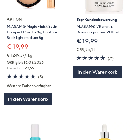
AKTION
Top-Kundenbewertung
M.ASAM® Vitamin E
M.ASAM® Magic Finish Satin
Reinigungscreme 200ml
Compact Powder 8g, Contour
Stick light medium 8g
€ 19,99
€ 19,99
€ 99,95/1 l
€ 1.249,37/1 kg
4.5
71
(71)
von
Bewertungen
Gültig bis 16.08.2026
5
Danach: € 29,99
In den Warenkorb
4.6
5
(5)
von
Bewertungen
Weitere Farben verfügbar
5
In den Warenkorb