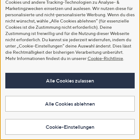
Aging Beauty Treatment 28x 2ml
Cookies und andere Tracking-Technologien zu Analyse- &
€ 29,99
Marketingzwecken einsetzen und auslesen. Wir nutzen diese für
€ 27,99
personalisierte und nicht-personalisierte Werbung. Wenn du dies
€ 1.071,07/1 l
€ 499,82/1 l
nicht wünschst, wähle „Alle Cookies ablehnen“ (für essenzielle
4.0
6
(6)
Gültig bis 16.08.2026
Cookies ist die Zustimmung nicht erforderlich). Deine
von
Bewertungen
Danach: € 36,99
Zustimmung ist freiwillig und für die Nutzung dieser Webseite
5
4.0
5
In den Warenkorb
nicht erforderlich. Du kannst sie jederzeit widerrufen, indem du
(5)
von
Bewertungen
unter „Cookie-Einstellungen“ deine Auswahl änderst. Dies lässt
5
die Rechtmäßigkeit der bisherigen Verarbeitung unberührt.
In den Warenkorb
Mehr Informationen findest du in unserer
Cookie-Richtlinie
.
Alle Cookies zulassen
Alle Cookies ablehnen
Cookie-Einstellungen
ANGEBOT
M.ASAM® Vitamin E Serum
130ml Sondergröße
M.ASAM® Vitamin C Bright