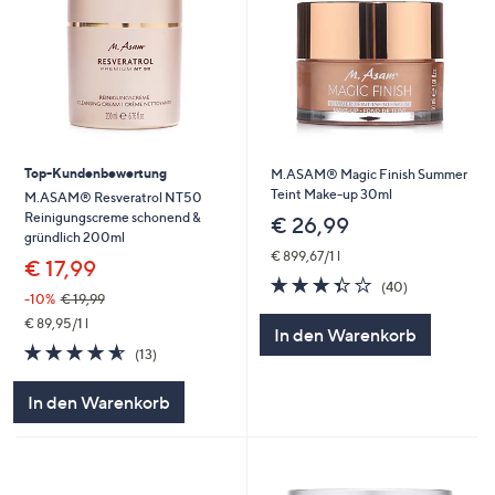
Top-Kundenbewertung
M.ASAM® Magic Finish Summer
Teint Make-up 30ml
M.ASAM® Resveratrol NT50
Reinigungscreme schonend &
€ 26,99
gründlich 200ml
€ 899,67/1 l
€ 17,99
3.4
40
(40)
-10%
€ 19,99
von
Bewertungen
5
€ 89,95/1 l
In den Warenkorb
4.5
13
(13)
von
Bewertungen
5
In den Warenkorb