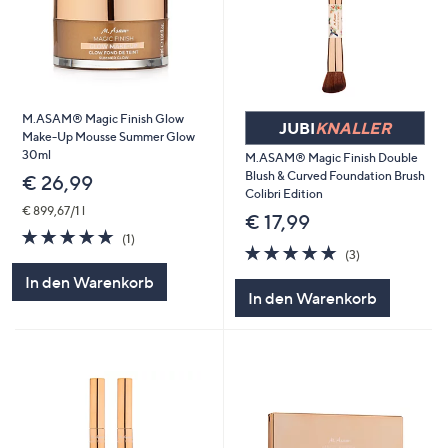
M.ASAM® Magic Finish Glow
JUBI
KNALLER
Make-Up Mousse Summer Glow
30ml
M.ASAM® Magic Finish Double
Blush & Curved Foundation Brush
€ 26,99
Colibri Edition
€ 899,67/1 l
€ 17,99
5.0
1
(1)
5.0
3
von
Bewertungen
(3)
von
Bewertungen
5
In den Warenkorb
5
In den Warenkorb