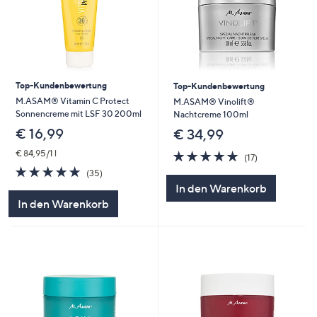
Top-Kundenbewertung
Top-Kundenbewertung
M.ASAM® Vitamin C Protect
M.ASAM® Vinolift®
Sonnencreme mit LSF 30 200ml
Nachtcreme 100ml
€ 16,99
€ 34,99
4.8
17
€ 84,95/1 l
(17)
von
Bewertungen
4.8
35
(35)
5
von
Bewertungen
In den Warenkorb
5
In den Warenkorb