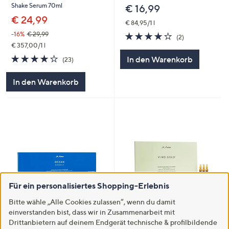
Shake Serum 70ml
€ 16,99
€ 24,99
€ 84,95/1 l
4.0
2
-16%
€ 29,99
(2)
von
Bewertungen
€ 357,00/1 l
5
4.0
23
In den Warenkorb
(23)
von
Bewertungen
5
In den Warenkorb
Für ein personalisiertes Shopping-Erlebnis
Bitte wähle „Alle Cookies zulassen“, wenn du damit
M.ASAM® Ocean Minerals
AKTION
einverstanden bist, dass wir in Zusammenarbeit mit
Revitalizing Copper Beauty
Drittanbietern auf deinem Endgerät technische & profilbildende
M.ASAM® Vino Gold® Anti-
Ampullen 14x 2ml