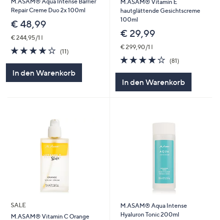
M.ASAM® Aqua Intense Barrier
M.ASAM® Vitamin E
Repair Creme Duo 2x 100ml
hautglättende Gesichtscreme
100ml
€ 48,99
€ 29,99
€ 244,95/1 l
€ 299,90/1 l
4.1
11
(11)
von
Bewertungen
4.1
81
(81)
5
von
Bewertungen
In den Warenkorb
5
In den Warenkorb
SALE
M.ASAM® Aqua Intense
Hyaluron Tonic 200ml
M.ASAM® Vitamin C Orange