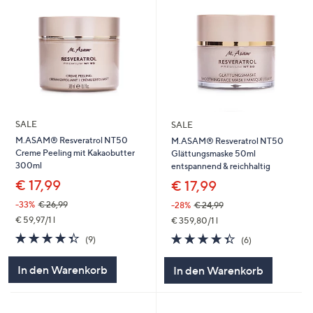
SALE
SALE
M.ASAM® Resveratrol NT50
M.ASAM® Resveratrol NT50
Creme Peeling mit Kakaobutter
Glättungsmaske 50ml
300ml
entspannend & reichhaltig
€ 17,99
€ 17,99
-33%
€ 26,99
-28%
€ 24,99
€ 59,97/1 l
€ 359,80/1 l
4.3
9
4.3
6
(9)
(6)
von
Bewertungen
von
Bewertungen
5
5
In den Warenkorb
In den Warenkorb