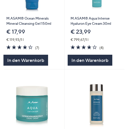
M.ASAM® Ocean Minerals
M.ASAM® Aqua Intense
Mineral Cleansing Gel 150ml
Hyaluron Eye Cream 30ml
€ 17,99
€ 23,99
€ 119,93/1 l
€ 799,67/1 l
4.3
7
4.2
4
(7)
(4)
von
Bewertungen
von
Bewertungen
5
5
In den Warenkorb
In den Warenkorb