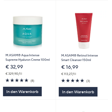
M.ASAM® Aqua Intense
M.ASAM® Retinol Intense
Supreme Hyaluron Creme 100ml
Smart Cleanser 150ml
€ 32,99
€ 16,99
€ 329,90/1 l
€ 113,27/1 l
5.0
8
5.0
3
(8)
(3)
von
Bewertungen
von
Bewertungen
5
5
In den Warenkorb
In den Warenkorb