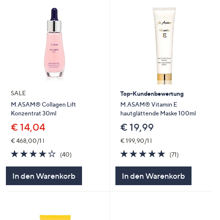
SALE
Top-Kundenbewertung
M.ASAM® Vitamin E
M.ASAM® Collagen Lift
hautglättende Maske 100ml
Konzentrat 30ml
€ 19,99
€ 14,04
€ 199,90/1 l
€ 468,00/1 l
4.7
71
4.1
40
(71)
(40)
von
Bewertungen
von
Bewertungen
5
5
In den Warenkorb
In den Warenkorb