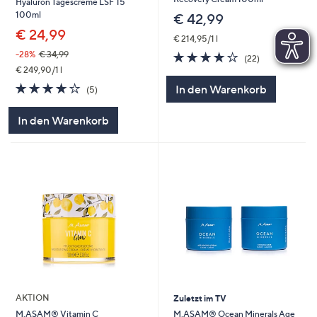
Hyaluron Tagescreme LSF 15
100ml
€ 42,99
€ 24,99
€ 214,95/1 l
4.2
22
-28%
€ 34,99
(22)
von
Bewertungen
€ 249,90/1 l
5
4.2
5
In den Warenkorb
(5)
von
Bewertungen
5
In den Warenkorb
AKTION
Zuletzt im TV
M.ASAM® Ocean Minerals Age
M.ASAM® Vitamin C