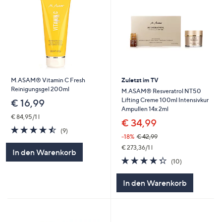
M.ASAM® Vitamin C Fresh
Zuletzt im TV
Reinigungsgel 200ml
M.ASAM® Resveratrol NT50
Lifting Creme 100ml Intensivkur
€ 16,99
Ampullen 14x 2ml
€ 84,95/1 l
€ 34,99
4.4
9
(9)
von
Bewertungen
-18%
€ 42,99
5
€ 273,36/1 l
In den Warenkorb
4.3
10
(10)
von
Bewertungen
5
In den Warenkorb