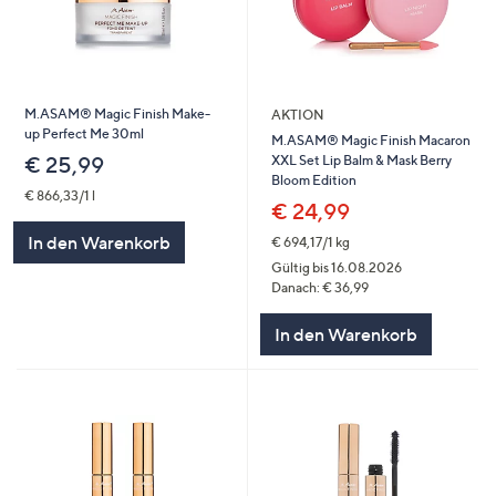
M.ASAM® Magic Finish Make-
AKTION
up Perfect Me 30ml
M.ASAM® Magic Finish Macaron
XXL Set Lip Balm & Mask Berry
€ 25,99
Bloom Edition
€ 866,33/1 l
€ 24,99
In den Warenkorb
€ 694,17/1 kg
Gültig bis 16.08.2026
Danach: € 36,99
In den Warenkorb