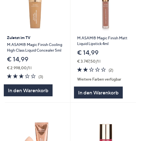
Zuletzt im TV
M.ASAM® Magic Finish Matt
Liquid Lipstick 4ml
M.ASAM® Magic Finish Cooling
High Class Liquid Concealer 5ml
€ 14,99
€ 14,99
€ 3.747,50/1 l
€ 2.998,00/1 l
2.0
2
(2)
von
Bewertungen
3.0
3
(3)
Weitere Farben verfügbar
5
von
Bewertungen
5
In den Warenkorb
In den Warenkorb