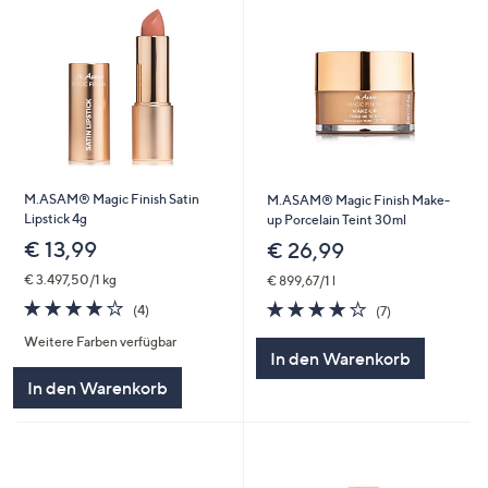
M.ASAM® Magic Finish Satin
M.ASAM® Magic Finish Make-
Lipstick 4g
up Porcelain Teint 30ml
€ 13,99
€ 26,99
€ 3.497,50/1 kg
€ 899,67/1 l
4.0
4
3.9
7
(4)
(7)
von
Bewertungen
von
Bewertungen
Weitere Farben verfügbar
5
5
In den Warenkorb
In den Warenkorb