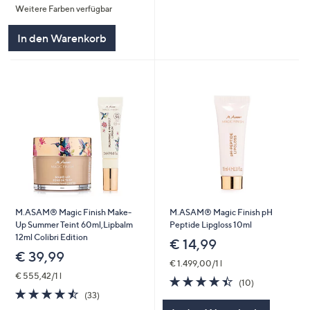
Weitere Farben verfügbar
5
In den Warenkorb
M.ASAM® Magic Finish Make-
M.ASAM® Magic Finish pH
Up Summer Teint 60ml,Lipbalm
Peptide Lipgloss 10ml
12ml Colibri Edition
€ 14,99
€ 39,99
€ 1.499,00/1 l
€ 555,42/1 l
4.4
10
(10)
4.5
33
von
Bewertungen
(33)
von
Bewertungen
5