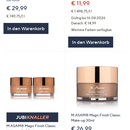
€ 11,99
€ 29,99
€ 1.498,75/1 l
€ 749,75/1 l
Gültig bis 16.08.2026
Danach: € 14,99
In den Warenkorb
Weitere Farben verfügbar
In den Warenkorb
M.ASAM® Magic Finish Classic
JUBI
KNALLER
Make-up 30ml
M.ASAM® Magic Finish Classic
€ 26,99