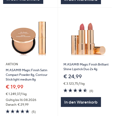
AKTION
M.ASAM® Magic Finish Brilliant
Shine Lipstick Duo 2x 4g
M.ASAM® Magic Finish Satin
Compact Powder 8g, Contour
€ 24,99
Stick light medium 8g
€ 3.123,75/1 kg
€ 19,99
4.5
6
(6)
von
Bewertungen
€ 1.249,37/1 kg
5
Gültig bis 16.08.2026
In den Warenkorb
Danach: € 29,99
4.6
5
(5)
von
Bewertungen