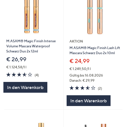
M.ASAM® Magic Finish Intense
AKTION
Volume Mascara Waterproof
M.ASAM® Magic Finish Lash Lift
Schwarz Duo 2x 12ml
Mascara Schwarz Duo 2x 10ml
€ 26,99
€ 24,99
€ 1.124,58/1 l
€ 1.249,50/1 l
3.5
4
(4)
Gültig bis 16.08.2026
von
Bewertungen
Danach: € 29,99
5
3.5
2
In den Warenkorb
(2)
von
Bewertungen
5
In den Warenkorb