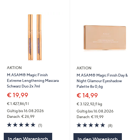
AKTION
AKTION
M.ASAM® Magic Finish
M.ASAM® Magic Finish Day &
Extreme Lengthening Mascara
Night Glamour Eyeshadow
Schwarz Duo 2x 7ml
Palette 8x 0,6g
€ 19,99
€ 14,99
€ 1.427,86/1 l
€ 3.122,92/1 kg
Gültig bis 16.08.2026
Gültig bis 16.08.2026
Danach: € 26,99
Danach: € 19,99
5.0
1
5.0
8
(1)
(8)
von
Bewertungen
von
Bewertungen
5
5
In den Warenkorb
In den Warenkorb