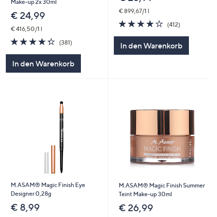
Make-up 2x 30ml
€ 899,67/1 l
€ 24,99
4.0
412
(412)
€ 416,50/1 l
von
Bewertungen
5
4.3
381
(381)
In den Warenkorb
von
Bewertungen
5
In den Warenkorb
M.ASAM® Magic Finish Eye
M.ASAM® Magic Finish Summer
Designer 0,28g
Teint Make-up 30ml
€ 8,99
€ 26,99