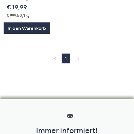
€ 19,99
€ 999,50/1 kg
In den Warenkorb
1
Hilfeseiten,
Service
und
Immer informiert!
Unternehmensinformationen