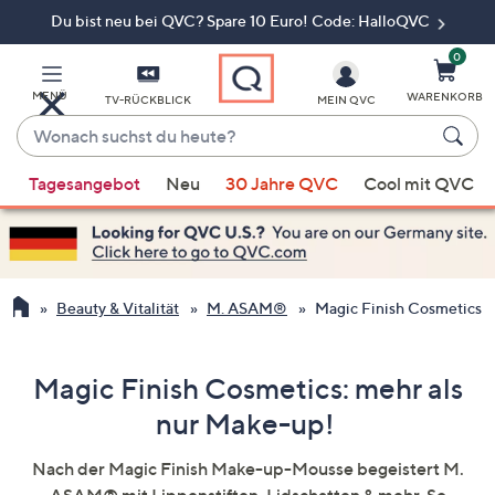
Du bist neu bei QVC? Spare 10 Euro! Code: HalloQVC
Zum
Hauptinhalt
springen
0
MENÜ
WARENKORB
TV-RÜCKBLICK
MEIN QVC
Wonach
suchst
Wenn
du
Tagesangebot
Neu
30 Jahre QVC
Cool mit QVC
Vorschläge
heute?
verfügbar
sind,
verwenden
Sie
Beauty & Vitalität
M. ASAM®
Magic Finish Cosmetics
die
Pfeiltasten
nach
Magic Finish Cosmetics: mehr als
oben
nur Make-up!
und
nach
Nach der Magic Finish Make-up-Mousse begeistert M.
unten