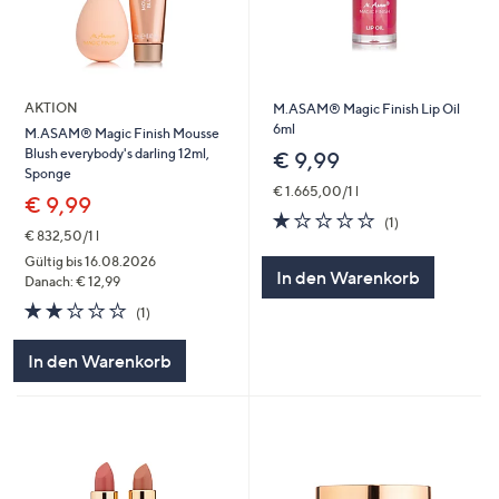
AKTION
M.ASAM® Magic Finish Lip Oil
6ml
M.ASAM® Magic Finish Mousse
Blush everybody's darling 12ml,
€ 9,99
Sponge
€ 1.665,00/1 l
€ 9,99
1.0
1
(1)
von
Bewertungen
€ 832,50/1 l
5
Gültig bis 16.08.2026
In den Warenkorb
Danach: € 12,99
2.0
1
(1)
von
Bewertungen
5
In den Warenkorb