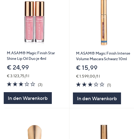
M.ASAM® Magic Finish Star
M.ASAM® Magic Finish Intense
Shine Lip Oil Duo je 4ml
Volume Mascara Schwarz 10ml
€ 24,99
€ 15,99
€ 3.123,75/1 l
€ 1.599,00/1 l
3.0
3
3.0
1
(3)
(1)
von
Bewertungen
von
Bewertungen
5
5
In den Warenkorb
In den Warenkorb