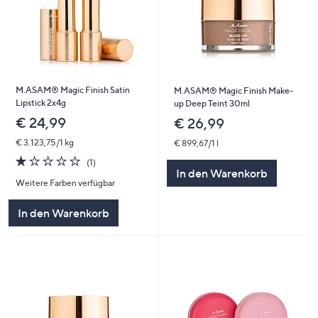
M.ASAM® Magic Finish Satin
M.ASAM® Magic Finish Make-
Lipstick 2x4g
up Deep Teint 30ml
€ 24,99
€ 26,99
€ 3.123,75/1 kg
€ 899,67/1 l
1.0
1
(1)
von
Bewertungen
In den Warenkorb
Weitere Farben verfügbar
5
In den Warenkorb