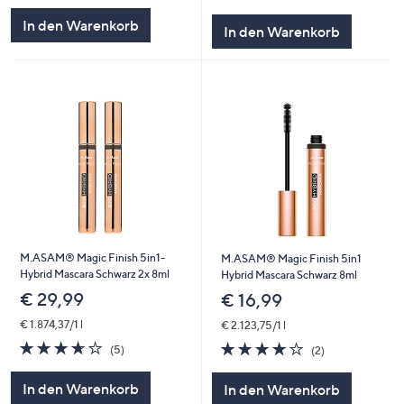
5
5
In den Warenkorb
In den Warenkorb
M.ASAM® Magic Finish 5in1-
M.ASAM® Magic Finish 5in1
Hybrid Mascara Schwarz 2x 8ml
Hybrid Mascara Schwarz 8ml
€ 29,99
€ 16,99
€ 1.874,37/1 l
€ 2.123,75/1 l
3.6
5
4.0
2
(5)
(2)
von
Bewertungen
von
Bewertungen
5
5
In den Warenkorb
In den Warenkorb