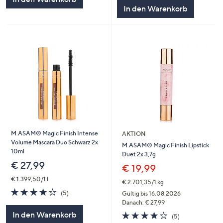
In den Warenkorb
M.ASAM® Magic Finish Intense
AKTION
Volume Mascara Duo Schwarz 2x
M.ASAM® Magic Finish Lipstick
10ml
Duet 2x 3,7g
€ 27,99
€ 19,99
€ 1.399,50/1 l
€ 2.701,35/1 kg
4.2
5
(5)
Gültig bis 16.08.2026
von
Bewertungen
Danach: € 27,99
5
4.2
5
In den Warenkorb
(5)
von
Bewertungen