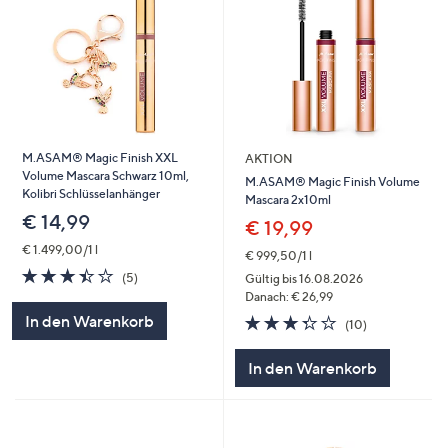
M.ASAM® Magic Finish XXL
AKTION
Volume Mascara Schwarz 10ml,
M.ASAM® Magic Finish Volume
Kolibri Schlüsselanhänger
Mascara 2x10ml
€ 14,99
€ 19,99
€ 1.499,00/1 l
€ 999,50/1 l
3.4
5
(5)
Gültig bis 16.08.2026
von
Bewertungen
Danach: € 26,99
5
3.3
10
In den Warenkorb
(10)
von
Bewertungen
5
In den Warenkorb