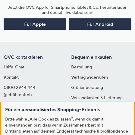
Jetzt die QVC App für Smartphone, Tablet & Co. herunterladen
und überall live dabei sein!
Für Apple
Für Android
QVC kontaktieren
Bequem einkaufen
Hilfe-Chat
Bestellung
Kontakt
Vertrag widerrufen
0800 2944 444
Größenberatung
(gebührenfrei)
Versandkosten & Lieferung
QLive
Bezahlung
Für ein personalisiertes Shopping-Erlebnis
Presse
Rücksendung & Entsorgung
Bitte wähle „Alle Cookies zulassen“, wenn du damit
einverstanden bist, dass wir in Zusammenarbeit mit
Lieferanten
Sicherheit & Datenschutz
Drittanbietern auf deinem Endgerät technische & profilbildende