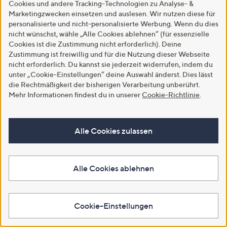
Produktrückruf
Cookies und andere Tracking-Technologien zu Analyse- &
FAQs - Häufige Fragen
Marketingzwecken einsetzen und auslesen. Wir nutzen diese für
Hilfe & Service
personalisierte und nicht-personalisierte Werbung. Wenn du dies
nicht wünschst, wähle „Alle Cookies ablehnen“ (für essenzielle
Beschwerde/ Streitschlichtung
Cookies ist die Zustimmung nicht erforderlich). Deine
Zustimmung ist freiwillig und für die Nutzung dieser Webseite
Nichts verpassen
Über uns
nicht erforderlich. Du kannst sie jederzeit widerrufen, indem du
unter „Cookie-Einstellungen“ deine Auswahl änderst. Dies lässt
INSIDER Magazin
Unternehmen
die Rechtmäßigkeit der bisherigen Verarbeitung unberührt.
Mehr Informationen findest du in unserer
Cookie-Richtlinie
.
TV-Programm
Das alles ist QVC
Gutscheine
Nachhaltigkeit
Alle Cookies zulassen
Partnerprogramm
Barrierefreiheitserklärung
Für euch da
Menschenrechte &
Sorgfaltspflichten
Alle Cookies ablehnen
Karriere
Moderator*innen
Cookie-Einstellungen
TV-Empfang