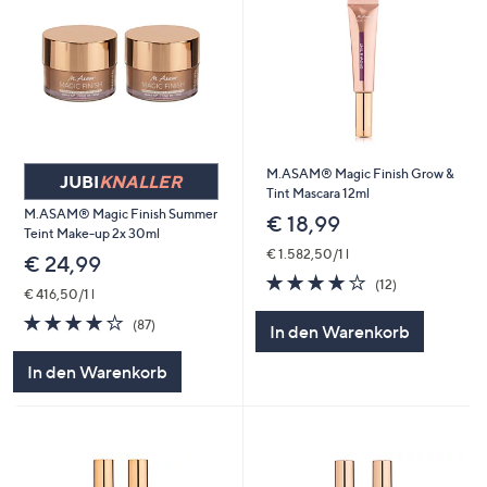
M.ASAM® Magic Finish Grow &
JUBI
KNALLER
Tint Mascara 12ml
M.ASAM® Magic Finish Summer
€ 18,99
Teint Make-up 2x 30ml
€ 1.582,50/1 l
€ 24,99
3.8
12
(12)
€ 416,50/1 l
von
Bewertungen
5
3.8
87
(87)
In den Warenkorb
von
Bewertungen
5
In den Warenkorb