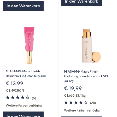
In den Warenkorb
5
In den Warenkorb
M.ASAM® Magic Finish
M.ASAM® Magic Finish
Bakuchiol Lip Color Jelly 4ml
Hydrating Foundation Stick SPF
30 12g
€ 13,99
€ 19,99
€ 3.497,50/1 l
€ 1.665,83/1 kg
4.4
5
(5)
von
Bewertungen
4.4
28
(28)
Weitere Farben verfügbar
5
von
Bewertungen
Weitere Farben verfügbar
5
In den Warenkorb