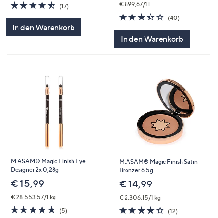
4.5
17
€ 899,67/1 l
(17)
von
Bewertungen
3.4
40
(40)
5
von
Bewertungen
In den Warenkorb
5
In den Warenkorb
M.ASAM® Magic Finish Eye
M.ASAM® Magic Finish Satin
Designer 2x 0,28g
Bronzer 6,5g
€ 15,99
€ 14,99
€ 28.553,57/1 kg
€ 2.306,15/1 kg
5.0
5
4.3
12
(5)
(12)
von
Bewertungen
von
Bewertungen