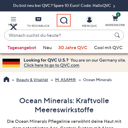
Du bist neu bei QVC? Spare 10 Euro! Code: HalloQVC
Zum
Hauptinhalt
springen
0
MENÜ
WARENKORB
TV-RÜCKBLICK
MEIN QVC
Wonach
suchst
Wenn
du
Tagesangebot
Neu
30 Jahre QVC
Cool mit QVC
Vorschläge
heute?
verfügbar
sind,
verwenden
Sie
Beauty & Vitalität
M. ASAM®
Ocean Minerals
die
Pfeiltasten
nach
Ocean Minerals: Kraftvolle
oben
Meereswirkstoffe
und
nach
Die Ocean Minerals Pflegelinie verwöhnt deine Haut mit
unten