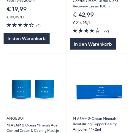
Face Tonic 200ml
Control Cream 100ml,Night
Recovery Cream 100ml
€ 19,99
€ 42,99
€ 99,95/1 l
€ 214,95/1 l
4.2
4
(4)
von
Bewertungen
4.2
22
(22)
5
von
Bewertungen
In den Warenkorb
5
In den Warenkorb
ANGEBOT
M.ASAM® Ocean Minerals
Revitalizing Copper Beauty
M.ASAM® Ocean Minerals Age
Ampullen 14x 2ml
Control Cream & Cooling Mask je