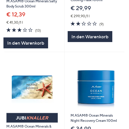
M.ASAM® Ocean Minerals Salty
Body Scrub 300ml
€ 29,99
€ 12,39
€ 299,90/1 l
2.2
9
€ 41,30/1 l
(9)
von
Bewertungen
2.9
13
(13)
5
von
Bewertungen
In den Warenkorb
5
In den Warenkorb
M.ASAM® Ocean Minerals
JUBI
KNALLER
Night Recovery Cream 100ml
M.ASAM® Ocean Minerals &
€ 34,99