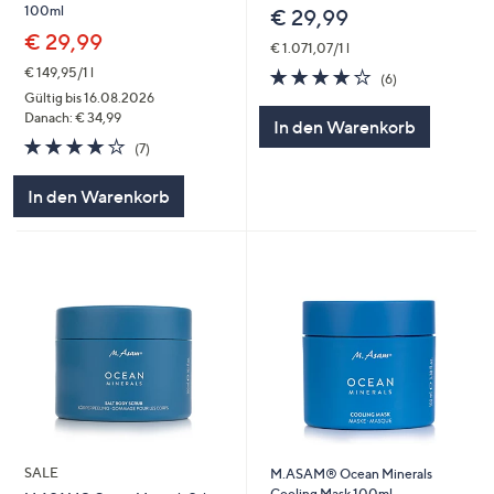
100ml
€ 29,99
€ 29,99
€ 1.071,07/1 l
4.0
6
€ 149,95/1 l
(6)
von
Bewertungen
Gültig bis 16.08.2026
5
Danach: € 34,99
In den Warenkorb
4.1
7
(7)
von
Bewertungen
5
In den Warenkorb
SALE
M.ASAM® Ocean Minerals
Cooling Mask 100ml