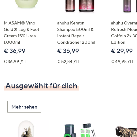
M.ASAM® Vino
ahuhu Keratin
ahuhu Overn
Gold® Leg & Foot
Shampoo 500ml &
Refresh Mous
Cream 15% Urea
Instant Repair
Coffein 2x 3
1.000ml
Conditioner 200ml
Edition
€ 36,99
€ 36,99
€ 29,99
€ 36,99 /1 l
€ 52,84 /1 l
€ 49,98 /1 l
Ausgewählt für dich
Mehr sehen