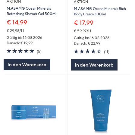
AKTION
AKTION
M.ASAM® Ocean Minerals
M.ASAM® Ocean Minerals Rich
Refreshing Shower Gel 500ml
Body Cream 300ml
€ 14,99
€ 17,99
€ 29,98/1 l
€ 59,97/1 l
Gültig bis 16.08.2026
Gültig bis 16.08.2026
Danach: € 19,99
Danach: € 22,99
4.8
5
4.4
11
(5)
(11)
von
Bewertungen
von
Bewertungen
5
5
In den Warenkorb
In den Warenkorb