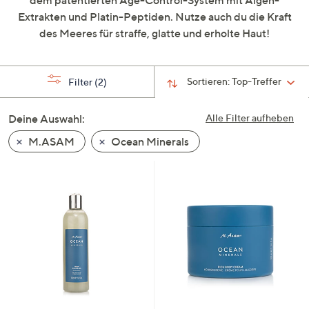
dem patentierten Age-Control-System mit Algen-
oder
Extrakten und Platin-Peptiden. Nutze auch du die Kraft
wischen
des Meeres für straffe, glatte und erholte Haut!
Sie
auf
Touch-
Sortieren:
Top-Treffer
Filter
(2)
Geräten
nach
Deine Auswahl:
Alle Filter aufheben
links
M.ASAM
Ocean Minerals
bzw.
rechts,
um
diese
anzuzeigen.