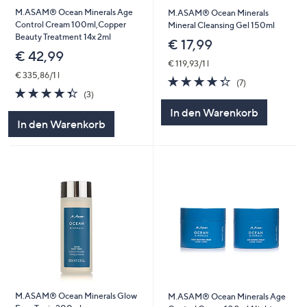
M.ASAM® Ocean Minerals Age
M.ASAM® Ocean Minerals
Control Cream 100ml,Copper
Mineral Cleansing Gel 150ml
Beauty Treatment 14x 2ml
€ 17,99
€ 42,99
€ 119,93/1 l
€ 335,86/1 l
4.3
7
(7)
4.3
3
von
Bewertungen
(3)
von
Bewertungen
5
In den Warenkorb
5
In den Warenkorb
M.ASAM® Ocean Minerals Glow
M.ASAM® Ocean Minerals Age