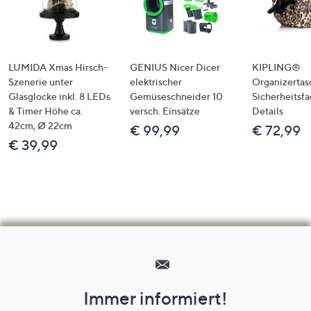
LUMIDA Xmas Hirsch-
GENIUS Nicer Dicer
KIPLING®
Szenerie unter
elektrischer
Organizertas
Glasglocke inkl. 8 LEDs
Gemüseschneider 10
Sicherheitsf
& Timer Höhe ca.
versch. Einsätze
Details
42cm, Ø 22cm
€ 99,99
€ 72,99
€ 39,99
Hilfeseiten,
Service
und
Immer informiert!
Unternehmensinformationen