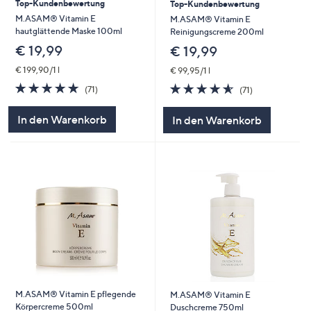
Top-Kundenbewertung
Top-Kundenbewertung
M.ASAM® Vitamin E
M.ASAM® Vitamin E
hautglättende Maske 100ml
Reinigungscreme 200ml
€ 19,99
€ 19,99
€ 199,90/1 l
€ 99,95/1 l
4.7
71
4.5
71
(71)
(71)
von
Bewertungen
von
Bewertungen
5
5
In den Warenkorb
In den Warenkorb
M.ASAM® Vitamin E pflegende
M.ASAM® Vitamin E
Körpercreme 500ml
Duschcreme 750ml