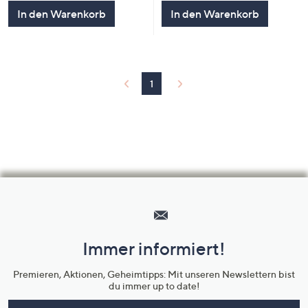
5
5
In den Warenkorb
In den Warenkorb
1
Hilfeseiten,
Service
und
Immer informiert!
Unternehmensinformationen
Premieren, Aktionen, Geheimtipps: Mit unseren Newslettern bist
du immer up to date!