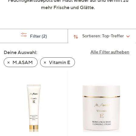
Feuchtigkeitsdepots der Haut wieder auf und verhilft zu
oder
mehr Frische und Glätte.
wischen
Sie
auf
Touch-
Sortieren:
Top-Treffer
Filter
(2)
Geräten
nach
Deine Auswahl:
Alle Filter aufheben
links
M.ASAM
Vitamin E
bzw.
rechts,
um
diese
anzuzeigen.