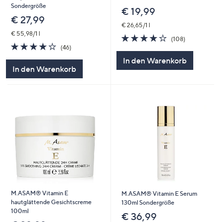
Sondergröße
€ 19,99
€ 27,99
€ 26,65/1 l
€ 55,98/1 l
4.1
108
(108)
4.1
46
von
Bewertungen
(46)
von
Bewertungen
5
In den Warenkorb
5
In den Warenkorb
M.ASAM® Vitamin E
M.ASAM® Vitamin E Serum
hautglättende Gesichtscreme
130ml Sondergröße
100ml
€ 36,99