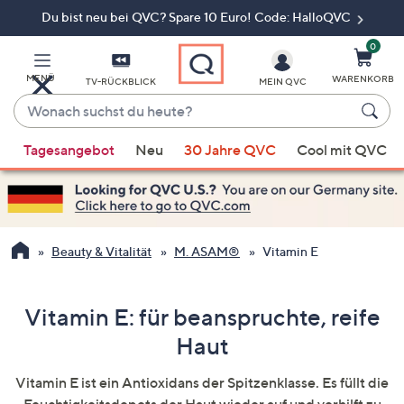
Du bist neu bei QVC? Spare 10 Euro! Code: HalloQVC
Zum
Hauptinhalt
springen
0
MENÜ
WARENKORB
TV-RÜCKBLICK
MEIN QVC
Wonach
suchst
Wenn
du
Tagesangebot
Neu
30 Jahre QVC
Cool mit QVC
Vorschläge
heute?
verfügbar
sind,
verwenden
Sie
Beauty & Vitalität
M. ASAM®
Vitamin E
die
Pfeiltasten
nach
Vitamin E: für beanspruchte, reife
oben
Haut
und
nach
Vitamin E ist ein Antioxidans der Spitzenklasse. Es füllt die
unten