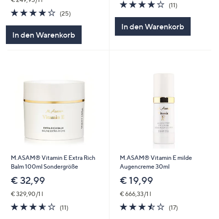
3.9
11
(11)
3.9
25
von
Bewertungen
(25)
von
Bewertungen
5
In den Warenkorb
5
In den Warenkorb
M.ASAM® Vitamin E Extra Rich
M.ASAM® Vitamin E milde
Balm 100ml Sondergröße
Augencreme 30ml
€ 32,99
€ 19,99
€ 329,90/1 l
€ 666,33/1 l
3.5
11
3.5
17
(11)
(17)
von
Bewertungen
von
Bewertungen