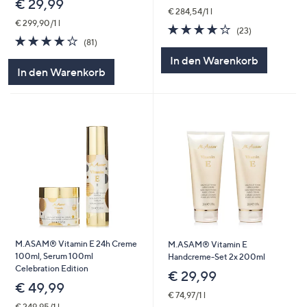
€ 29,99
€ 284,54/1 l
€ 299,90/1 l
4.0
23
(23)
4.1
81
von
Bewertungen
(81)
von
Bewertungen
5
In den Warenkorb
5
In den Warenkorb
M.ASAM® Vitamin E 24h Creme
M.ASAM® Vitamin E
100ml, Serum 100ml
Handcreme-Set 2x 200ml
Celebration Edition
€ 29,99
€ 49,99
€ 74,97/1 l
€ 249,95/1 l