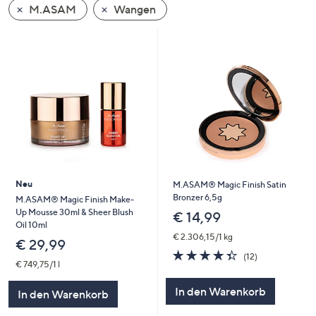
M.ASAM
Wangen
oder
wischen
Sie
auf
Touch-
Geräten
nach
links
bzw.
rechts,
um
Neu
M.ASAM® Magic Finish Satin
diese
Bronzer 6,5g
M.ASAM® Magic Finish Make-
Up Mousse 30ml & Sheer Blush
anzuzeigen.
€ 14,99
Oil 10ml
€ 2.306,15/1 kg
€ 29,99
4.3
12
(12)
€ 749,75/1 l
von
Bewertungen
5
In den Warenkorb
In den Warenkorb