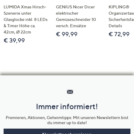
LUMIDA Xmas Hirsch-
GENIUS Nicer Dicer
KIPLING®
Szenerie unter
elektrischer
Organizertas
Glasglocke inkl. 8 LEDs
Gemüseschneider 10
Sicherheitsf
& Timer Höhe ca.
versch. Einsätze
Details
42cm, Ø 22cm
€ 99,99
€ 72,99
€ 39,99
Hilfeseiten,
Service
und
Immer informiert!
Unternehmensinformationen
Premieren, Aktionen, Geheimtipps: Mit unseren Newslettern bist
du immer up to date!