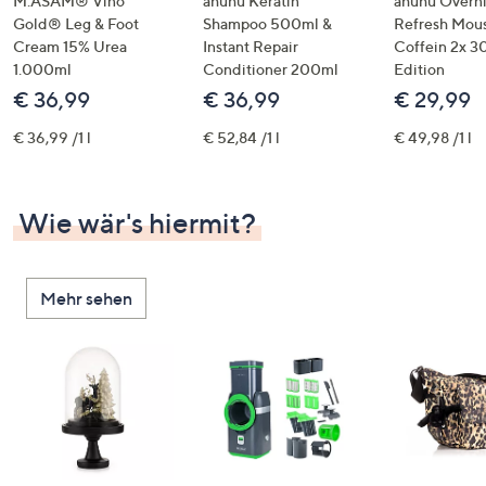
M.ASAM® Vino
ahuhu Keratin
ahuhu Overn
Gold® Leg & Foot
Shampoo 500ml &
Refresh Mous
Cream 15% Urea
Instant Repair
Coffein 2x 3
1.000ml
Conditioner 200ml
Edition
€ 36,99
€ 36,99
€ 29,99
€ 36,99 /1 l
€ 52,84 /1 l
€ 49,98 /1 l
Wie wär's hiermit?
Mehr sehen