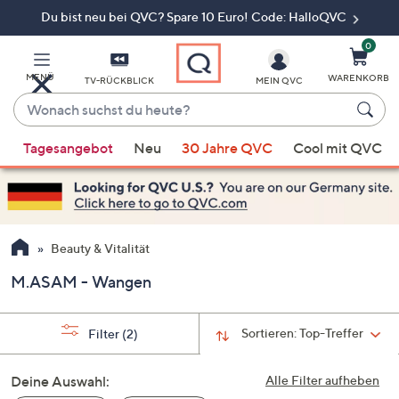
Du bist neu bei QVC? Spare 10 Euro! Code: HalloQVC
Zum
Hauptinhalt
springen
0
MENÜ
WARENKORB
TV-RÜCKBLICK
MEIN QVC
Wonach
suchst
Wenn
du
Tagesangebot
Neu
30 Jahre QVC
Cool mit QVC
Vorschläge
heute?
verfügbar
sind,
verwenden
Sie
Beauty & Vitalität
die
M.ASAM - Wangen
Pfeiltasten
nach
oben
Sortieren:
Top-Treffer
Filter
(2)
und
nach
Deine Auswahl:
Alle Filter aufheben
unten