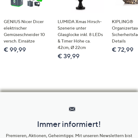
GENIUS Nicer Dicer
LUMIDA Xmas Hirsch-
KIPLING®
elektrischer
Szenerie unter
Organizertas
Gemüseschneider 10
Glasglocke inkl. 8 LEDs
Sicherheitsf
versch. Einsätze
& Timer Höhe ca.
Details
42cm, Ø 22cm
€ 99,99
€ 72,99
€ 39,99
Hilfeseiten,
Service
und
Immer informiert!
Unternehmensinformationen
Premieren, Aktionen, Geheimtipps: Mit unseren Newslettern bist