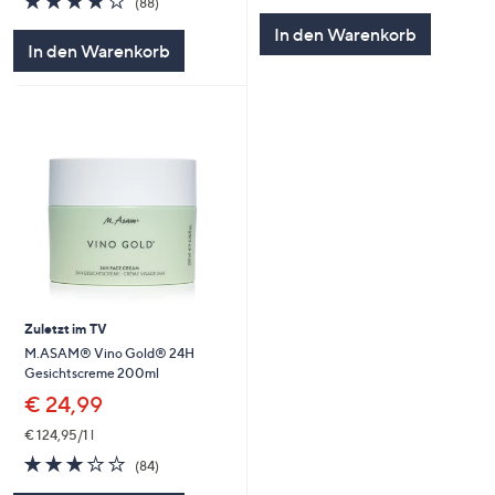
(88)
von
Bewertungen
5
In den Warenkorb
5
In den Warenkorb
Zuletzt im TV
M.ASAM® Vino Gold® 24H
Gesichtscreme 200ml
€ 24,99
€ 124,95/1 l
2.8
84
(84)
von
Bewertungen