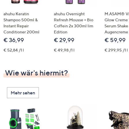
ahuhu Keratin
ahuhu Overnight
M.ASAM® Vi
Shampoo 500ml &
Refresh Mousse + Bio
Glow Creme 
Instant Repair
Coffein 2x 300ml lim
Serum Shake
Conditioner 200ml
Edition
Augencreme
€ 36,99
€ 29,99
€ 59,99
€ 52,84 /1 l
€ 49,98 /1 l
€ 299,95 /1 l
Wie wär's hiermit?
Mehr sehen