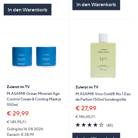
5
In den Warenkorb
5
In den Warenkorb
Zuletzt im TV
Zuletzt im TV
M.ASAM® Ocean Minerals Age
M.ASAM® Vino Gold® No.1 Eau
Control Cream & Cooling Mask je
de Parfum 150ml Sondergröße
100ml
€ 27,99
€ 29,99
€ 186,60/1 l
€ 149,95/1 l
4.1
42
(42)
von
Bewertungen
Gültig bis 16.08.2026
5
Danach: € 34,99