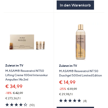
5
In den Warenkorb
Zuletzt im TV
Zuletzt im TV
M.ASAM® Resveratrol NT50
M.ASAM® Resveratrol NT 50
Lifting Creme 100ml Intensivkur
Duschgel 500ml Limited Edition
Ampullen 14x 2ml
€ 14,99
€ 34,99
-25%
€ 19,99
-18%
€ 42,99
€ 29,98/1 l
€ 273,36/1 l
4.8
4
(4)
4.3
10
von
Bewertungen
(10)
von
Bewertungen