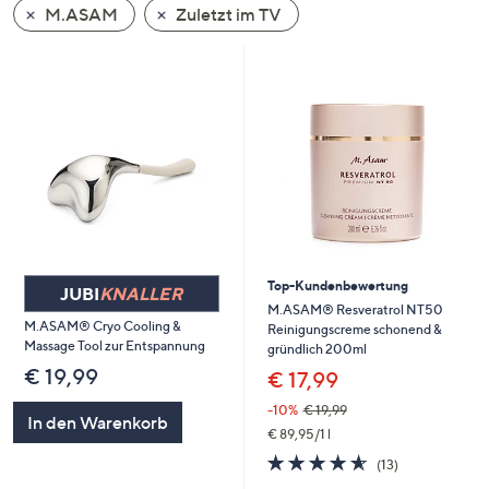
M.ASAM
Zuletzt im TV
oder
wischen
Sie
auf
Touch-
Geräten
nach
links
bzw.
rechts,
um
Top-Kundenbewertung
JUBI
KNALLER
diese
M.ASAM® Resveratrol NT50
M.ASAM® Cryo Cooling &
Reinigungscreme schonend &
anzuzeigen.
Massage Tool zur Entspannung
gründlich 200ml
€ 19,99
€ 17,99
-10%
€ 19,99
In den Warenkorb
€ 89,95/1 l
4.5
13
(13)
von
Bewertungen