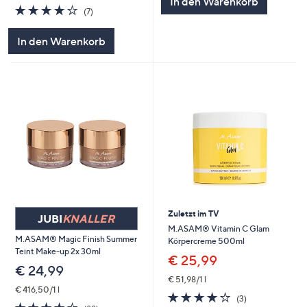
In den Warenkorb
4.1
7
(7)
von
Bewertungen
5
In den Warenkorb
Zuletzt im TV
JUBI
KNALLER
M.ASAM® Vitamin C Glam
M.ASAM® Magic Finish Summer
Körpercreme 500ml
Teint Make-up 2x 30ml
€ 25,99
€ 24,99
€ 51,98/1 l
€ 416,50/1 l
3.7
3
(3)
3.8
88
von
Bewertungen