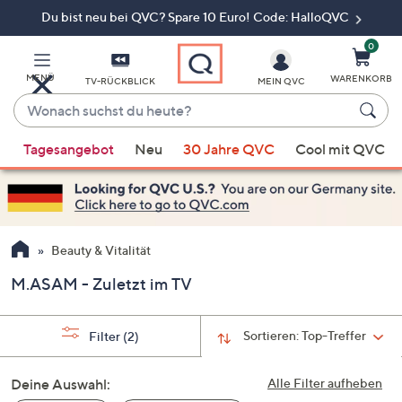
Du bist neu bei QVC? Spare 10 Euro! Code: HalloQVC
Zum
Hauptinhalt
springen
0
MENÜ
WARENKORB
TV-RÜCKBLICK
MEIN QVC
Wonach
suchst
Wenn
du
Tagesangebot
Neu
30 Jahre QVC
Cool mit QVC
Vorschläge
heute?
verfügbar
sind,
verwenden
Sie
Beauty & Vitalität
die
M.ASAM - Zuletzt im TV
Pfeiltasten
nach
oben
Sortieren:
Top-Treffer
Filter
(2)
und
nach
Deine Auswahl:
Alle Filter aufheben
unten