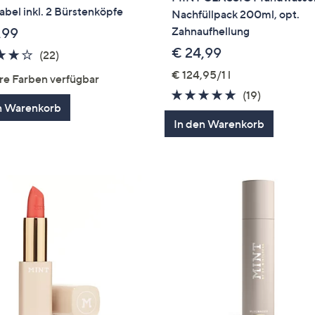
bel inkl. 2 Bürstenköpfe
Nachfüllpack 200ml, opt.
Zahnaufhellung
,99
€ 24,99
4.2
22
(22)
von
Bewertungen
€ 124,95/1 l
re Farben verfügbar
5
4.7
19
(19)
n Warenkorb
von
Bewertun
In den Warenkorb
5