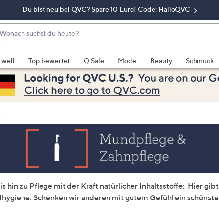
Du bist neu bei QVC? Spare 10 Euro! Code: HalloQVC
onach
chst
enn
u
rschläge
:well
Top bewertet
Q Sale
Mode
Beauty
Schmuck
eute?
rfügbar
nd,
erwenden
e
e
e
eiltasten
ach
ben
nd
ach
 hin zu Pflege mit der Kraft natürlicher Inhaltsstoffe: Hier gibt 
nten
ygiene. Schenken wir anderen mit gutem Gefühl ein schönste
der
ischen