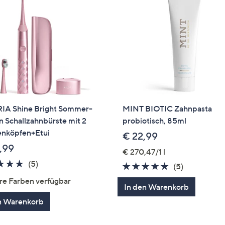
IA Shine Bright Sommer-
MINT BIOTIC Zahnpasta
n Schallzahnbürste mit 2
probiotisch, 85ml
enköpfen+Etui
€ 22,99
,99
€ 270,47/1 l
4.8
5
(5)
4.8
5
(5)
von
Bewertungen
von
Bewertung
re Farben verfügbar
In den Warenkorb
5
5
n Warenkorb