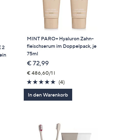
MINT PARO+ Hyaluron Zahn-
fleischserum im Doppelpack, je
 2
75ml
ein
€ 72,99
€ 486,60/1 l
5.0
4
(4)
gen
von
Bewertungen
In den Warenkorb
5