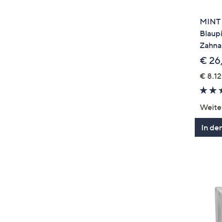
MINT 
Blaup
Zahna
€ 26
€ 8.12
Weite
In de