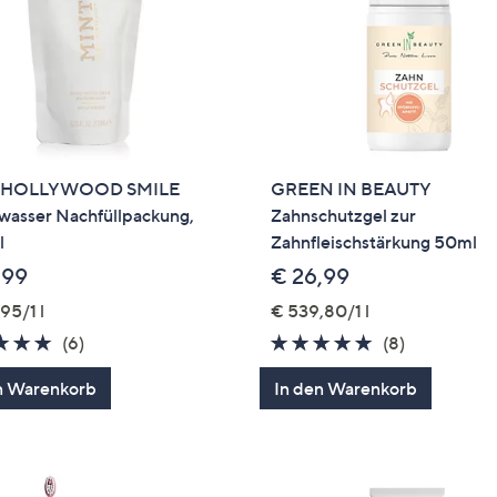
 HOLLYWOOD SMILE
GREEN IN BEAUTY
asser Nachfüllpackung,
Zahnschutzgel zur
l
Zahnfleischstärkung 50ml
,99
€ 26,99
95/1 l
€ 539,80/1 l
5.0
6
4.9
8
(6)
(8)
von
Bewertungen
von
Bewertung
n Warenkorb
In den Warenkorb
5
5