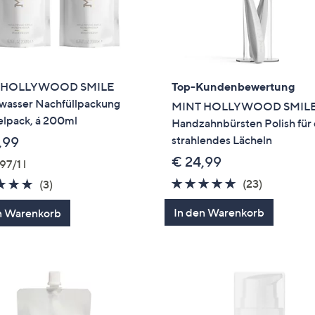
 HOLLYWOOD SMILE
Top-Kundenbewertung
asser Nachfüllpackung
MINT HOLLYWOOD SMILE
lpack, á 200ml
Handzahnbürsten Polish für 
strahlendes Lächeln
,99
€ 24,99
97/1 l
5.0
23
5.0
3
(23)
(3)
von
Bewertun
von
Bewertungen
In den Warenkorb
n Warenkorb
5
5