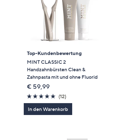
Top-Kundenbewertung
MINT CLASSIC 2
Handzahnbürsten Clean &
Zahnpasta mit und ohne Fluorid
€ 59,99
4.8
12
(12)
von
Bewertungen
en
In den Warenkorb
5