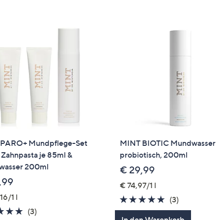
PARO+ Mundpflege-Set
MINT BIOTIC Mundwasser
 Zahnpasta je 85ml &
probiotisch, 200ml
asser 200ml
€ 29,99
,99
€ 74,97/1 l
16/1 l
4.7
3
(3)
4.7
3
von
Bewertung
(3)
In den Warenkorb