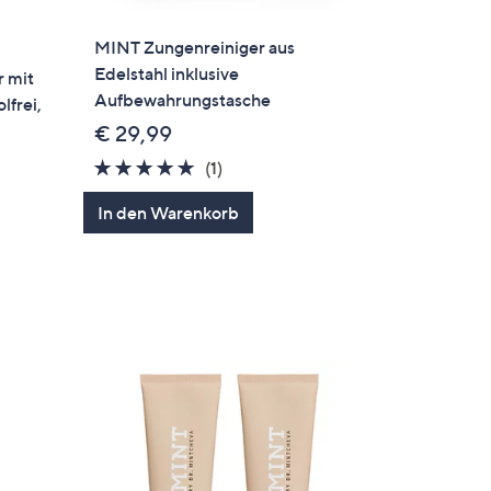
MINT Zungenreiniger aus
Edelstahl inklusive
 mit
Aufbewahrungstasche
lfrei,
€ 29,99
5.0
1
(1)
von
Bewertungen
In den Warenkorb
5
gen