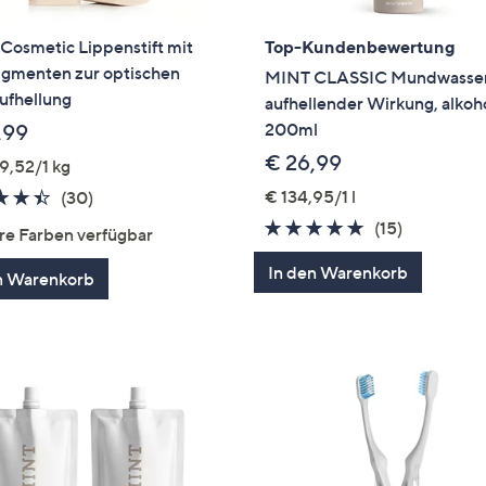
Cosmetic Lippenstift mit
Top-Kundenbewertung
igmenten zur optischen
MINT CLASSIC Mundwasser
ufhellung
aufhellender Wirkung, alkoho
200ml
,99
€ 26,99
9,52/1 kg
4.4
30
€ 134,95/1 l
(30)
von
Bewertungen
4.7
15
(15)
re Farben verfügbar
5
von
Bewertun
In den Warenkorb
n Warenkorb
5