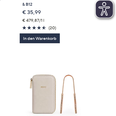
& B12
€ 35,99
€ 479,87/1 l
4.5
20
(20)
von
Bewertungen
In den Warenkorb
5
gen