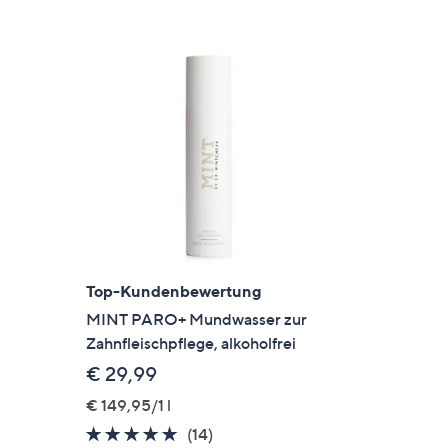
Top-Kundenbewertung
MINT PARO+ Mundwasser zur
Zahnfleischpflege, alkoholfrei
€ 29,99
€ 149,95/1 l
en
4.6
14
(14)