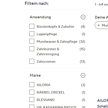
Si
Filtern nach:
1 - 64 v
au
Zur
T
Anwendung
Deine 
Produktliste
G
springen
n
Mun
Bürstenköpfe & Zubehör
(4)
li
Lippenpflege
(1)
b
Mundwasser & Zahnpflege
(32)
re
u
Zahnbürsten &
(15)
di
Zahnreinigung
an
Zahncremes
(13)
Marke
AILORIA
(3)
BÄRBEL DREXEL
(1)
BLESSAND
(1)
AILO
Schal
DR. KATHARINA BROOS
(1)