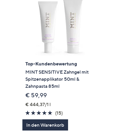
Top-Kundenbewertung
MINT SENSITIVE Zahngel mit
Spitzenapplikator 50ml &
Zahnpasta 85ml
€ 59,99
en
€ 444,37/1 l
4.7
15
(15)
von
Bewertungen
In den Warenkorb
5