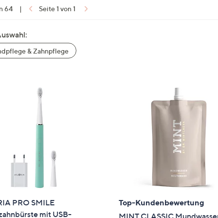
e
on 64
|
Seite 1 von 1
f
ouch-
Auswahl:
eräten
ach
dpflege & Zahnpflege
nks
zw.
chts,
m
ese
zuzeigen.
RIA PRO SMILE
Top-Kundenbewertung
lzahnbürste mit USB-
MINT CLASSIC Mundwasse