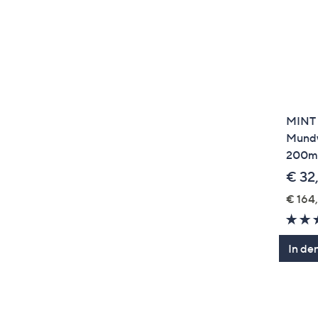
MINT
Mundw
200m
€ 32
€ 164,
In de