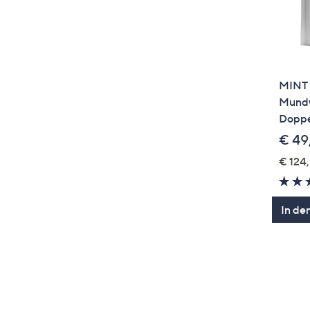
MINT
Mundw
Doppe
€ 49
€ 124,
In de