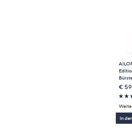
AILOR
Editio
Bürst
€ 59
Weite
In de