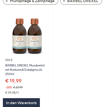
Mundpflege & Zahnpflege
BÄRBEL DREXEL
oder
wischen
Sie
auf
Touch-
Geräten
nach
links
bzw.
rechts,
SALE
um
BÄRBEL DREXEL Mundziehöl
diese
mit Kurkuma & Eukalyptus 2x
anzuzeigen.
250ml
€ 19,99
-28%
€ 27,99
€ 39,98/1 l
In den Warenkorb