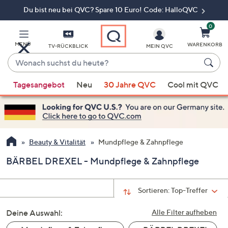
Du bist neu bei QVC? Spare 10 Euro! Code: HalloQVC
Zum
Hauptinhalt
springen
0
MENÜ
WARENKORB
TV-RÜCKBLICK
MEIN QVC
Wonach
suchst
Wenn
du
Tagesangebot
Neu
30 Jahre QVC
Cool mit QVC
Vorschläge
heute?
verfügbar
sind,
verwenden
Sie
Beauty & Vitalität
Mundpflege & Zahnpflege
die
BÄRBEL DREXEL - Mundpflege & Zahnpflege
Pfeiltasten
nach
oben
Sortieren:
Top-Treffer
und
Deine Auswahl:
nach
Alle Filter aufheben
unten