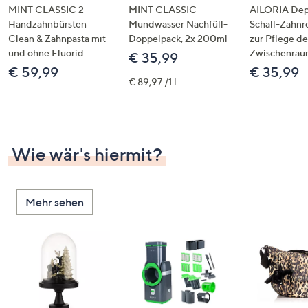
MINT CLASSIC 2
MINT CLASSIC
AILORIA Dep
Handzahnbürsten
Mundwasser Nachfüll-
Schall-Zahnr
Clean & Zahnpasta mit
Doppelpack, 2x 200ml
zur Pflege d
und ohne Fluorid
Zwischenrau
€ 35,99
€ 59,99
€ 35,99
€ 89,97 /1 l
Wie wär's hiermit?
Mehr sehen