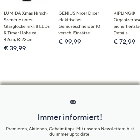
LUMIDA Xmas Hirsch-
GENIUS Nicer Dicer
KIPLING®
Szenerie unter
elektrischer
Organizertas
Glasglocke inkl. 8 LEDs
Gemüseschneider 10
Sicherheitsf
& Timer Höhe ca.
versch. Einsätze
Details
42cm, Ø 22cm
€ 99,99
€ 72,99
€ 39,99
Hilfeseiten,
Service
und
Immer informiert!
Unternehmensinformationen
Premieren, Aktionen, Geheimtipps: Mit unseren Newslettern bist
du immer up to date!