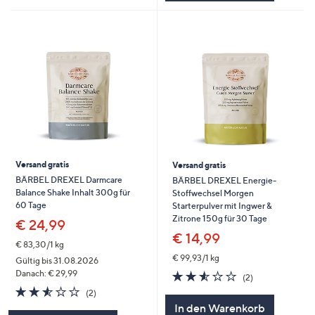
Versand gratis
Versand gratis
BÄRBEL DREXEL Darmcare
BÄRBEL DREXEL Energie-
Balance Shake Inhalt 300g für
Stoffwechsel Morgen
60 Tage
Starterpulver mit Ingwer &
Zitrone 150g für 30 Tage
€ 24,99
€ 14,99
€ 83,30/1 kg
€ 99,93/1 kg
Gültig bis 31.08.2026
2.5
2
Danach: € 29,99
(2)
von
Bewertungen
2.5
2
(2)
5
von
Bewertungen
In den Warenkorb
5