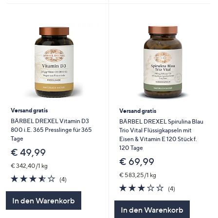
Versand gratis
Versand gratis
BÄRBEL DREXEL Vitamin D3
BÄRBEL DREXEL Spirulina Blau
800 i.E. 365 Presslinge für 365
Trio Vital Flüssigkapseln mit
Tage
Eisen & Vitamin E 120 Stück f.
120 Tage
€ 49,99
€ 69,99
€ 342,40/1 kg
€ 583,25/1 kg
3.5
4
(4)
von
Bewertungen
3.0
4
(4)
5
von
Bewertungen
In den Warenkorb
5
In den Warenkorb