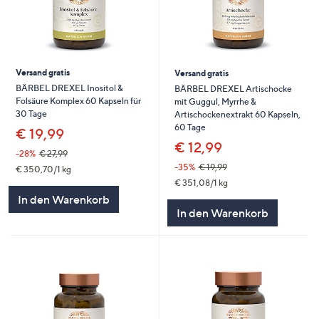
Versand gratis
Versand gratis
BÄRBEL DREXEL Inositol &
BÄRBEL DREXEL Artischocke
Folsäure Komplex 60 Kapseln für
mit Guggul, Myrrhe &
30 Tage
Artischockenextrakt 60 Kapseln,
60 Tage
€ 19,99
€ 12,99
-28%
€ 27,99
-35%
€ 19,99
€ 350,70/1 kg
€ 351,08/1 kg
In den Warenkorb
In den Warenkorb