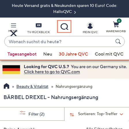
Heute Versand gratis & Neukunden sparen 10 Euro! Code:
Zum
Hauptinhalt
HalloQVC
springen
0
MENÜ
WARENKORB
TV-RÜCKBLICK
MEIN QVC
Wonach
suchst
Wenn
du
Tagesangebot
Neu
30 Jahre QVC
Cool mit QVC
Vorschläge
heute?
verfügbar
sind,
verwenden
Sie
Beauty & Vitalität
Nahrungsergänzung
die
BÄRBEL DREXEL - Nahrungsergänzung
Pfeiltasten
nach
oben
Sortieren:
Top-Treffer
Filter
(2)
und
nach
Alle Filter aufheben