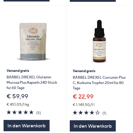
Versand gratis
Versand gratis
BÄRBEL DREXEL Glutamin
BÄRBEL DREXEL Curcumin Plus
Mucosa Plus Kapseln 240 Stück
C, Kurkuma Tropfen 20ml für 80
für 60 Tage
Tage
€ 59,99
€ 22,99
€ 451,05/1 kg
€ 1.149,50/1 l
4.6
5
4.0
1
(5)
(1)
von
Bewertungen
von
Bewertungen
5
5
In den Warenkorb
In den Warenkorb