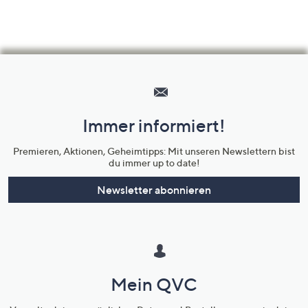
Hilfeseiten,
Service
und
Immer informiert!
Unternehmensinformationen
Premieren, Aktionen, Geheimtipps: Mit unseren Newslettern bist
du immer up to date!
Newsletter abonnieren
Mein QVC