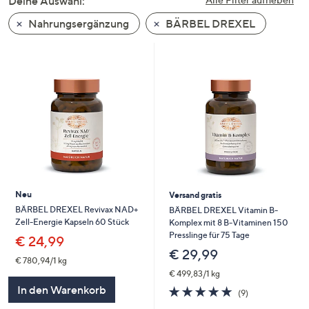
Deine Auswahl:
unten
Nahrungsergänzung
BÄRBEL DREXEL
oder
wischen
Sie
auf
Touch-
Geräten
nach
links
bzw.
rechts,
um
Neu
Versand gratis
diese
BÄRBEL DREXEL Revivax NAD+
BÄRBEL DREXEL Vitamin B-
Zell-Energie Kapseln 60 Stück
Komplex mit 8 B-Vitaminen 150
anzuzeigen.
Presslinge für 75 Tage
€ 24,99
€ 29,99
€ 780,94/1 kg
€ 499,83/1 kg
In den Warenkorb
4.7
9
(9)
von
Bewertungen