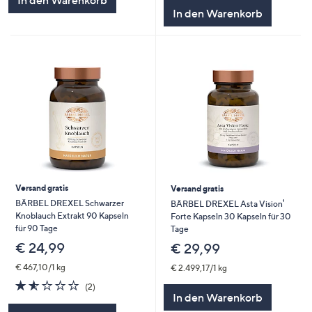
In den Warenkorb
5
In den Warenkorb
Versand gratis
Versand gratis
BÄRBEL DREXEL Schwarzer
BÄRBEL DREXEL Asta Vision¹
Knoblauch Extrakt 90 Kapseln
Forte Kapseln 30 Kapseln für 30
für 90 Tage
Tage
€ 24,99
€ 29,99
€ 467,10/1 kg
€ 2.499,17/1 kg
1.5
2
(2)
von
Bewertungen
In den Warenkorb
5