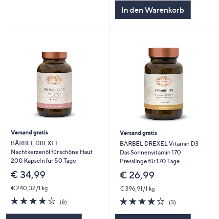
5
In den Warenkorb
Versand gratis
Versand gratis
BÄRBEL DREXEL
BÄRBEL DREXEL Vitamin D3
Nachtkerzenöl für schöne Haut
Das Sonnenvitamin 170
200 Kapseln für 50 Tage
Presslinge für 170 Tage
€ 34,99
€ 26,99
€ 240,32/1 kg
€ 396,91/1 kg
3.8
6
3.7
3
(6)
(3)
von
Bewertungen
von
Bewertungen
5
5