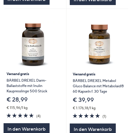
Versand gratis
Versand gratis
BÄRBEL DREXEL Darm-
BÄRBEL DREXEL Metabol
Ballaststoffe mit Inulin
Gluco Balance mit Metabolaid®
Kaupresslinge 500 Stück
60 Kapseln f. 30 Tage
€ 28,99
€ 39,99
€ 115,96/1 kg
€ 1.176,18/1 kg
5.0
4
5.0
1
(4)
(1)
von
Bewertungen
von
Bewertungen
5
5
In den Warenkorb
In den Warenkorb