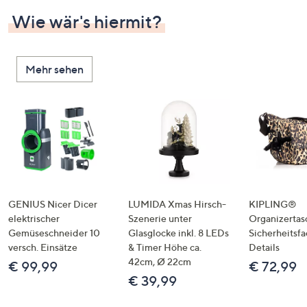
Wie wär's hiermit?
Mehr sehen
GENIUS Nicer Dicer
LUMIDA Xmas Hirsch-
KIPLING®
elektrischer
Szenerie unter
Organizertas
Gemüseschneider 10
Glasglocke inkl. 8 LEDs
Sicherheitsf
versch. Einsätze
& Timer Höhe ca.
Details
42cm, Ø 22cm
€ 99,99
€ 72,99
€ 39,99