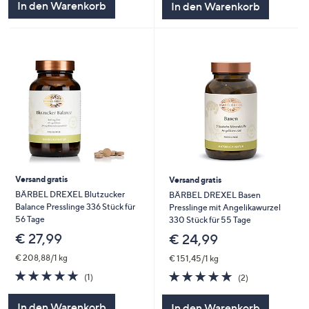
In den Warenkorb
In den Warenkorb
Versand gratis
Versand gratis
BÄRBEL DREXEL Blutzucker
BÄRBEL DREXEL Basen
Balance Presslinge 336 Stück für
Presslinge mit Angelikawurzel
56 Tage
330 Stück für 55 Tage
€ 27,99
€ 24,99
€ 208,88/1 kg
€ 151,45/1 kg
5.0
1
5.0
2
(1)
(2)
von
Bewertungen
von
Bewertungen
5
5
In den Warenkorb
In den Warenkorb