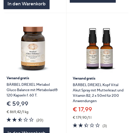
In den Warenkorb
Versand gratis
Versand gratis
BÄRBEL DREXEL Metabol
BÄRBEL DREXEL Kopf Vital
Gluco Balance mit Metabolaid®
Akut Spray mit Mutterkraut und
120 Kapseln f. 60 T.
Vitamin B2, 2 x 50ml für 200
Anwendungen
€ 59,99
€ 17,99
€ 869,42/1 kg
€ 179,90/1 l
2.5
20
(20)
von
Bewertungen
2.3
3
(3)
5
von
Bewertungen