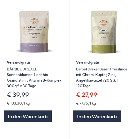
Versand gratis
Versand gratis
BÄRBEL DREXEL
Bärbel Drexel Basen Presslinge
Sonnenblumen-Lecithin
mit Chrom, Kupfer, Zink,
Granulat mit Vitamin B-Komplex
Angelikawurzel 720 Stk. f.
300g für 30 Tage
120Tage
€ 39,99
€ 27,99
€ 133,30/1 kg
€ 77,75/1 kg
In den Warenkorb
In den Warenkorb