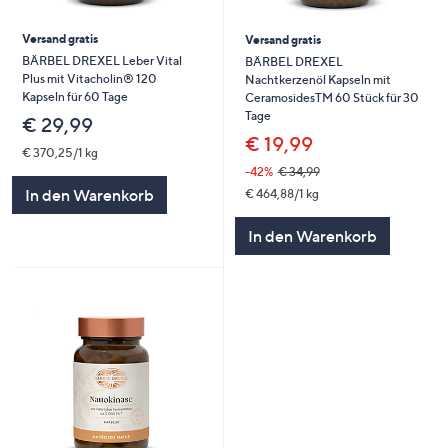
Versand gratis
Versand gratis
BÄRBEL DREXEL Leber Vital
BÄRBEL DREXEL
Plus mit Vitacholin® 120
Nachtkerzenöl Kapseln mit
Kapseln für 60 Tage
CeramosidesTM 60 Stück für 30
Tage
€ 29,99
€ 19,99
€ 370,25/1 kg
-42%
€ 34,99
In den Warenkorb
€ 464,88/1 kg
In den Warenkorb