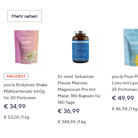
Mehr sehen
Dr. med. Sebastian
you:ly Pure P
ANGEBOT
Pleuse Marines
Limo mit Lysi
you:ly Bodylove Shake
Magnesium Pro mit
25 Portionen
Mahlzeitersatz 660g
Malat, 180 Kapseln für
€ 49,99
für 30 Portionen
180 Tage
€ 34,99
€ 86,94 /1 kg
€ 36,99
€ 53,02 /1 kg
€ 348,96 /1 kg