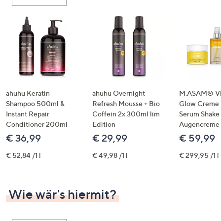
oder
wischen
Sie
auf
Touch-
Geräten
nach
links
ahuhu Keratin
ahuhu Overnight
M.ASAM® Vi
bzw.
Shampoo 500ml &
Refresh Mousse + Bio
Glow Creme 
Instant Repair
Coffein 2x 300ml lim
Serum Shake
rechts,
Conditioner 200ml
Edition
Augencreme
um
€ 36,99
€ 29,99
€ 59,99
diese
anzuzeigen.
€ 52,84 /1 l
€ 49,98 /1 l
€ 299,95 /1 l
Wie wär's hiermit?