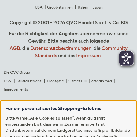
USA
Großbritannien
Italien
Japan
Copyright © 2001 - 2026 QVC Handel S.à r.l. & Co. KG
Für die Richtigkeit der Angaben übernehmen wir keine
Gewähr. Bitte beachte auch folgende
AGB
, die
Datenschutzbestimmungen
, die
Community
Standards
und das
Impressum
.
Die QVC Group
HSN
Ballard Designs
Frontgate
Garnet Hill
grandin road
Improvements
Für ein personalisiertes Shopping-Erlebnis
Bitte wähle „Alle Cookies zulassen“, wenn du damit
einverstanden bist, dass wir in Zusammenarbeit mit
Drittanbietern auf deinem Endgerät technische & profilbildende
Cookies und andere Tracking-Technologien zu Analyse- &