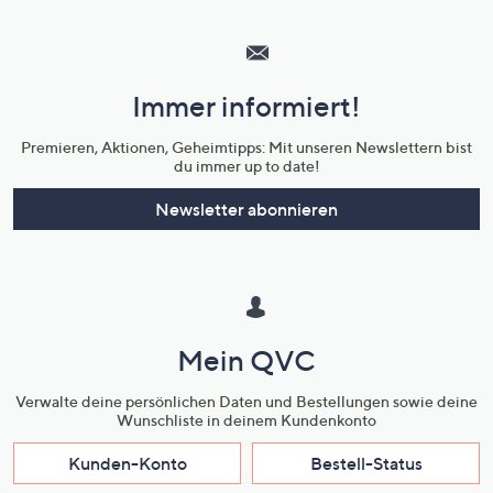
Hilfeseiten,
Service
und
Immer informiert!
Unternehmensinformationen
Premieren, Aktionen, Geheimtipps: Mit unseren Newslettern bist
du immer up to date!
Newsletter abonnieren
Mein QVC
Verwalte deine persönlichen Daten und Bestellungen sowie deine
Wunschliste in deinem Kundenkonto
Kunden-Konto
Bestell-Status