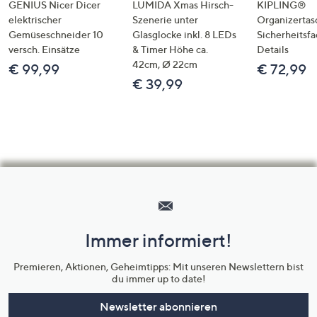
GENIUS Nicer Dicer
LUMIDA Xmas Hirsch-
KIPLING®
elektrischer
Szenerie unter
Organizertas
Gemüseschneider 10
Glasglocke inkl. 8 LEDs
Sicherheitsf
versch. Einsätze
& Timer Höhe ca.
Details
42cm, Ø 22cm
€ 99,99
€ 72,99
€ 39,99
Hilfeseiten,
Service
und
Immer informiert!
Unternehmensinformationen
Premieren, Aktionen, Geheimtipps: Mit unseren Newslettern bist
du immer up to date!
Newsletter abonnieren