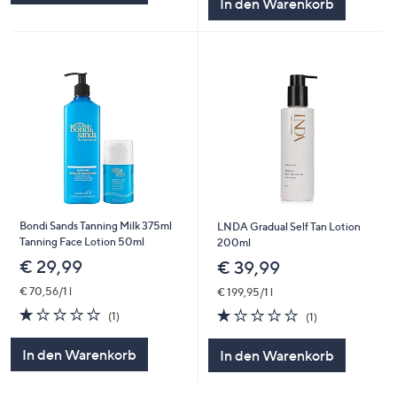
In den Warenkorb
Bondi Sands Tanning Milk 375ml
LNDA Gradual Self Tan Lotion
Tanning Face Lotion 50ml
200ml
€ 29,99
€ 39,99
€ 70,56/1 l
€ 199,95/1 l
1.0
1
1.0
1
(1)
(1)
von
Bewertungen
von
Bewertungen
5
5
In den Warenkorb
In den Warenkorb