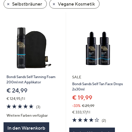
Selbstbräuner
Vegane Kosmetik
oder
wischen
Sie
auf
Touch-
Geräten
nach
links
bzw.
rechts,
um
Bondi Sands Self Tanning Foam
SALE
200ml mit Applikator
diese
Bondi Sands Self Tan Face Drops
2x30ml
€ 24,99
anzuzeigen.
€ 19,99
€ 124,95/1 l
5.0
3
-33%
€ 29,99
(3)
von
Bewertungen
€ 333,17/1 l
Weitere Farben verfügbar
5
4.0
2
(2)
von
Bewertungen
In den Warenkorb
5