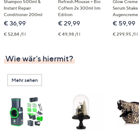
Shampoo 500ml &
Refresh Mousse + Bio
Glow Creme 
Instant Repair
Coffein 2x 300ml lim
Serum Shake
Conditioner 200ml
Edition
Augencreme
€ 36,99
€ 29,99
€ 59,99
€ 52,84 /1 l
€ 49,98 /1 l
€ 299,95 /1 l
Wie wär's hiermit?
Mehr sehen