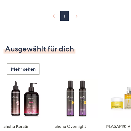
1
Ausgewählt für dich
Mehr sehen
ahuhu Keratin
ahuhu Overnight
M.ASAM® Vi