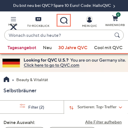
Du bist neu bei QVC? Spare 10 Euro! Code: HalloQVC
Zum
Hauptinhalt
springen
0
MENÜ
WARENKORB
TV-RÜCKBLICK
MEIN QVC
Wonach
suchst
Wenn
du
Tagesangebot
Neu
30 Jahre QVC
Cool mit QVC
Vorschläge
heute?
verfügbar
sind,
verwenden
Sie
Beauty & Vitalität
die
Selbstbräuner
Pfeiltasten
nach
oben
Sortieren:
Top-Treffer
Filter
(2)
und
nach
Deine Auswahl:
Alle Filter aufheben
unten