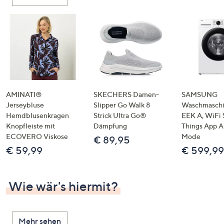
oder
wischen
Sie
auf
Touch-
Geräten
nach
links
AMINATI®
SKECHERS Damen-
SAMSUNG
bzw.
Jerseybluse
Slipper Go Walk 8
Waschmaschi
Hemdblusenkragen
Strick Ultra Go®
EEK A, WiFi 
rechts,
Knopfleiste mit
Dämpfung
Things App A
um
ECOVERO Viskose
Mode
€ 89,95
diese
€ 59,99
€ 599,99
anzuzeigen.
Wie wär's hiermit?
Mehr sehen