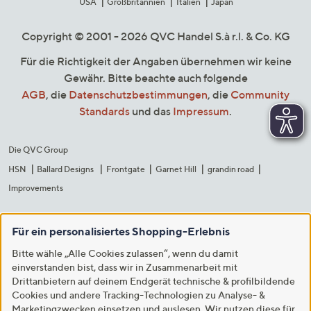
USA
Großbritannien
Italien
Japan
Copyright © 2001 - 2026 QVC Handel S.à r.l. & Co. KG
Für die Richtigkeit der Angaben übernehmen wir keine
Gewähr. Bitte beachte auch folgende
AGB
, die
Datenschutzbestimmungen
, die
Community
Standards
und das
Impressum
.
Die QVC Group
HSN
Ballard Designs
Frontgate
Garnet Hill
grandin road
Improvements
Für ein personalisiertes Shopping-Erlebnis
Bitte wähle „Alle Cookies zulassen“, wenn du damit
einverstanden bist, dass wir in Zusammenarbeit mit
Drittanbietern auf deinem Endgerät technische & profilbildende
Cookies und andere Tracking-Technologien zu Analyse- &
Marketingzwecken einsetzen und auslesen. Wir nutzen diese für