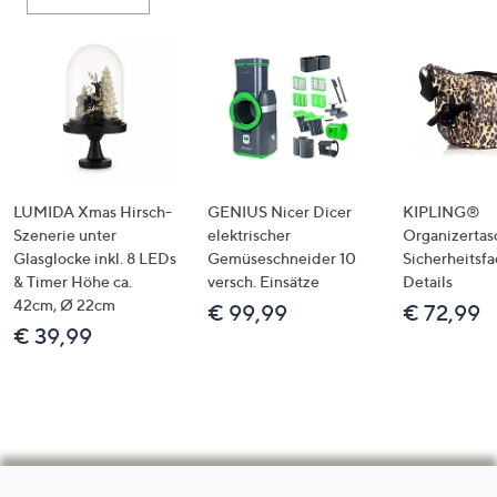
LUMIDA Xmas Hirsch-
GENIUS Nicer Dicer
KIPLING®
Szenerie unter
elektrischer
Organizertas
Glasglocke inkl. 8 LEDs
Gemüseschneider 10
Sicherheitsf
& Timer Höhe ca.
versch. Einsätze
Details
42cm, Ø 22cm
€ 99,99
€ 72,99
€ 39,99
Hilfeseiten,