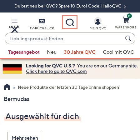
Du bist neu bei QVC? Spare 10 Euro! Code: HalloQVC
Zum
Hauptinhalt
springen
0
MENÜ
WARENKORB
TV-RÜCKBLICK
MEIN QVC
Lieblingsprodukt
finden
Wenn
Tagesangebot
Neu
30 Jahre QVC
Cool mit QVC
Vorschläge
verfügbar
sind,
verwenden
Sie
Neue Produkte der letzten 30 Tage online shoppen
die
Bermudas
Pfeiltasten
nach
Ausgewählt für dich
oben
und
nach
Mehr sehen
unten