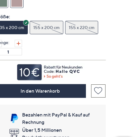
für
dieses
Produkt..
öße:
Link
auf
135 x 200 cm
derselben
155 x 200 cm
155 x 220 cm
Seite.
nge:
In den Warenkorb
Bezahlen mit PayPal & Kauf auf
Rechnung
Über 1,5 Millionen