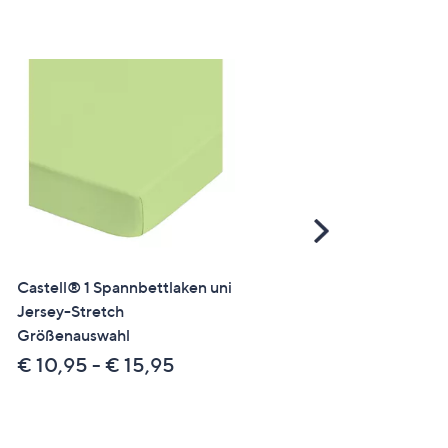
Scroll
Right
Castell® 1 Spannbettlaken uni
Castell® Bettwäsche
Jersey-Stretch
Kreisgrafik Baumwoll
Größenauswahl
Renforcé Einzelbett, 2tlg.
€ 10,95 - € 15,95
€ 20,95 - € 27,95