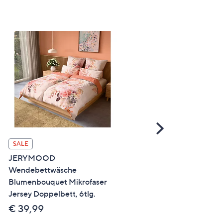
Scroll
Right
JERYMOOD 1 uni
SALE
Spannbettlaken Übergröß
JERYMOOD
Mikrofaser Jersey Steghö
Wendebettwäsche
ca. 26cm
Blumenbouquet Mikrofaser
Jersey Doppelbett, 6tlg.
€ 24,99 - € 29,99
€ 39,99