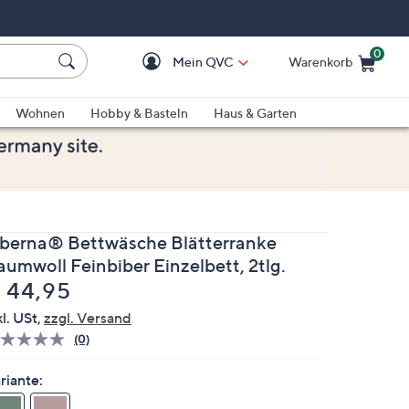
0
Mein QVC
Warenkorb
Einkaufswagen ist le
Wohnen
Hobby & Basteln
Haus & Garten
iberna® Bettwäsche Blätterranke
aumwoll Feinbiber Einzelbett, 2tlg.
elöscht
 44,95
kl. USt,
zzgl. Versand
(0)
Bisher
gibt
es
riante:
keine
Bewertungen