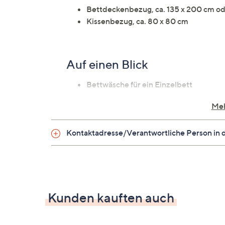
Bettdeckenbezug, ca. 135 x 200 cm od
Kissenbezug, ca. 80 x 80 cm
Auf einen Blick
Bettwäsche für ein Einzelbett
Design Vorderseite: Blätterranke
Meh
Design Rückseite: Blätterranke
Reißverschluss
Kontaktadresse/Verantwortliche Person in 
hautsympathisch
atmungsaktiv
Material
Kunden kauften auch
100 % Baumwolle/Feinbiber, gewebt