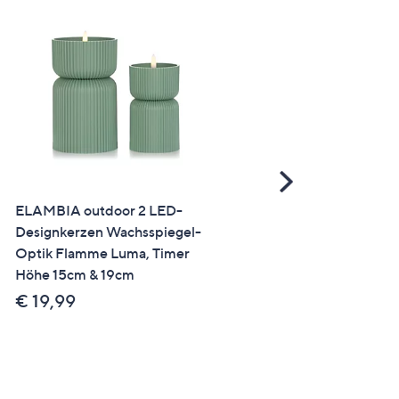
Scroll
Right
ELAMBIA outdoor 2 LED-
Castell® Bettwäsche Blät
Designkerzen Wachsspiegel-
Baumwoll Feinbiber
Optik Flamme Luma, Timer
Einzelbett, 2tlg.
Höhe 15cm & 19cm
€ 29,95
€ 19,99