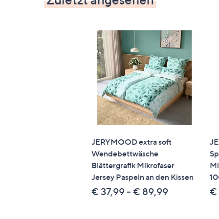
JERYMOOD extra soft
J
Wendebettwäsche
Sp
Blättergrafik Mikrofaser
Mi
Jersey Paspeln an den Kissen
1
€ 37,99 - € 89,99
€