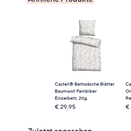
Spannbettlaken 839935
Bitte beachten
Dieser Artikel kann nicht an einen Paketsho
Qualitätshinweise
STANDARD 100 by OEKO-TEX®
Castell® Bettwäsche Blätter
Ca
Baumwoll Feinbiber
Or
Einzelbett, 2tlg.
Re
€ 29,95
€
Zuletzt angesehen