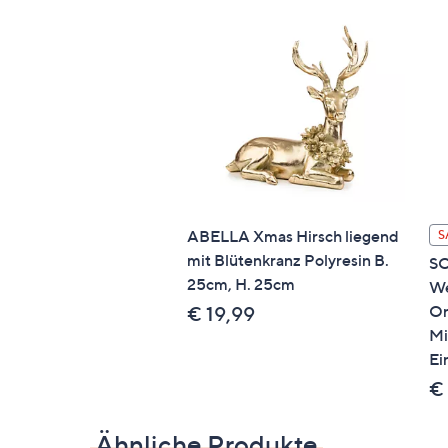
Pflege
Normalwäsche 60°
trocknergeeignet
Identifikationsnummer
ABELLA Xmas Hirsch liegend
S
GTIN: 4053855536039
mit Blütenkranz Polyresin B.
S
Passende Produkte
25cm, H. 25cm
We
Or
€ 19,99
Spannbettlaken 800561
Mi
Spannbettlaken 800560
Ei
Spannbettlaken 839939
Spannbettlaken 839940
€ 
Spannbettlaken 800562
Spannbettlaken 839938
Ähnliche Produkte