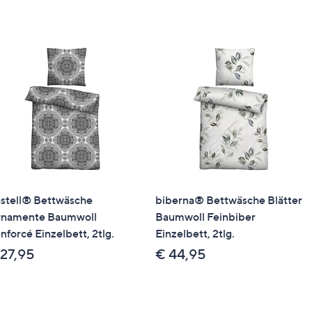
p oder eine Packstation geliefert werden
stell® Bettwäsche
biberna® Bettwäsche Blätter
namente Baumwoll
Baumwoll Feinbiber
nforcé Einzelbett, 2tlg.
Einzelbett, 2tlg.
 27,95
€ 44,95