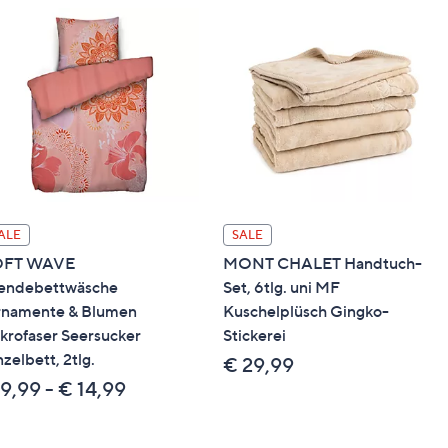
ALE
SALE
OFT WAVE
MONT CHALET Handtuch-
ndebettwäsche
Set, 6tlg. uni MF
namente & Blumen
Kuschelplüsch Gingko-
krofaser Seersucker
Stickerei
nzelbett, 2tlg.
€ 29,99
9,99 - € 14,99