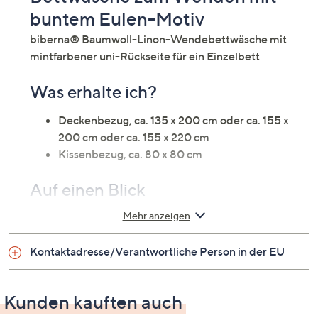
buntem Eulen-Motiv
biberna® Baumwoll-Linon-Wendebettwäsche mit
mintfarbener uni-Rückseite für ein Einzelbett
Was erhalte ich?
Deckenbezug, ca. 135 x 200 cm oder ca. 155 x
200 cm oder ca. 155 x 220 cm
Kissenbezug, ca. 80 x 80 cm
Auf einen Blick
Mehr anzeigen
Wendebettwäsche für ein Einzelbett
Baumwoll-Linon
Kontaktadresse/Verantwortliche Person in der EU
Design Vorderseite: Eule
Design Rückseite: uni
feinfädige Qualität
Kunden kauften auch
dicht gewebt