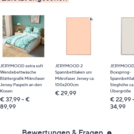
STANDARD 100 by OEKO-TEX®
JERYMOOD extra soft
JERYMOOD 2
JERYMOOD 
Wendebettwäsche
Spannbettlaken uni
Boxspring-
Blättergrafik Mikrofaser
Mikrofaser Jersey ca.
Spannbettla
Jersey Paspeln an den
100x200cm
Steghöhe ca
Kissen
Übergröße
€ 29,99
€ 37,99 - €
€ 22,99 
89,99
34,99
Bewertungen & Fragen