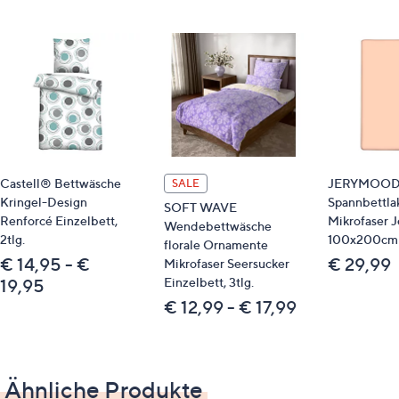
hautsympathisch
atmungsaktiv
strapazierfähig
liegt kühl auf der Haut und ist daher auch sehr
beliebt für warme Sommernächte
Reißverschlusskonfektion
Farbe: mint
Material
Castell® Bettwäsche
JERYMOOD
SALE
Kringel-Design
Spannbettla
SOFT WAVE
100 % Baumwolle/Linon, gewebt
Renforcé Einzelbett,
Mikrofaser J
Wendebettwäsche
2tlg.
100x200cm
florale Ornamente
Pflege
€ 14,95 - €
€ 29,99
Mikrofaser Seersucker
Einzelbett, 3tlg.
19,95
Normalwäsche 60°
€ 12,99 - € 17,99
trocknergeeignet
Identifikationsnummer
Ähnliche Produkte
GTIN: 4053855502508