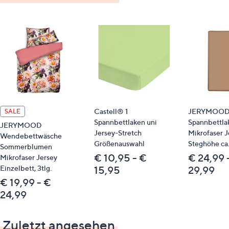
Passende Produkte
Flamingo 801399
Schmetterling 800958
Spannbettlaken 800561
Spannbettlaken 800560
Spannbettlaken 839939
Spannbettlaken 839940
Spannbettlaken 800562
Castell® 1
JERYMOO
SALE
Spannbettlaken 839938
Spannbettlaken uni
Spannbettla
Spannbettlaken 839935
JERYMOOD
Jersey-Stretch
Mikrofaser J
Wendebettwäsche
Größenauswahl
Steghöhe ca
Sommerblumen
€ 10,95 - €
€ 24,99 
Mikrofaser Jersey
Bitte beachten
Einzelbett, 3tlg.
15,95
29,99
€ 19,99 - €
Dieser Artikel ist nicht an einen Paketshop, eine
24,99
Packstation oder ins Ausland lieferbar.
Zuletzt angesehen
Qualitätshinweise