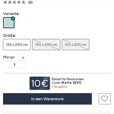
(0)
Bisher
gibt
es
Variante:
keine
Bewertungen
für
dieses
Produkt..
Größe:
Link
auf
135 x 200 cm
derselben
155 x 200 cm
155 x 220 cm
Seite.
Menge:
In den Warenkorb