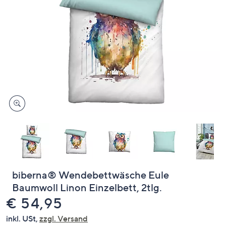
oder
wischen
Sie
auf
Touch-
Geräten
nach
links
bzw.
rechts,
um
diese
anzuzeigen.
biberna® Wendebettwäsche Eule
Baumwoll Linon Einzelbett, 2tlg.
Gelöscht
€ 54,95
inkl. USt,
zzgl. Versand