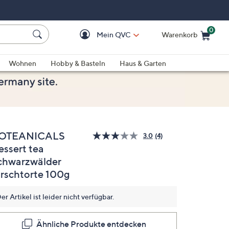
0
Mein QVC
Warenkorb
Einkaufswagen ist le
Wohnen
Hobby & Basteln
Haus & Garten
OTEANICALS
3.0
(4)
4
essert tea
Bewertungen
lesen.
chwarzwälder
Link
auf
irschtorte 100g
derselben
Seite.
er Artikel ist leider nicht verfügbar.
Ähnliche Produkte entdecken