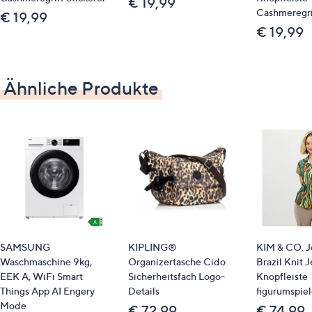
€ 19,99
Cashmeregri
€ 19,99
€ 19,99
Ähnliche Produkte
SAMSUNG
KIPLING®
KIM & CO. J
Waschmaschine 9kg,
Organizertasche Cido
Brazil Knit J
EEK A, WiFi Smart
Sicherheitsfach Logo-
Knopfleiste
Things App AI Engery
Details
figurumspie
Mode
€ 72,99
€ 74,99