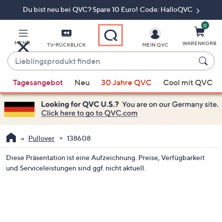
Du bist neu bei QVC? Spare 10 Euro! Code: HalloQVC
Zum
Hauptinhalt
springen
0
MENÜ
WARENKORB
TV-RÜCKBLICK
MEIN QVC
Lieblingsprodukt
finden
Wenn
Tagesangebot
Neu
30 Jahre QVC
Cool mit QVC
Vorschläge
verfügbar
sind,
verwenden
Sie
Pullover
138608
die
Diese Präsentation ist eine Aufzeichnung. Preise, Verfügbarkeit
Pfeiltasten
und Serviceleistungen sind ggf. nicht aktuell.
nach
oben
und
nach
unten