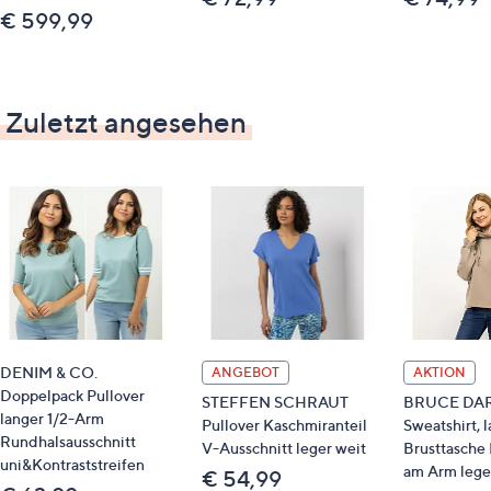
€ 599,99
Zuletzt angesehen
DENIM & CO.
ANGEBOT
AKTION
Doppelpack Pullover
STEFFEN SCHRAUT
BRUCE DA
langer 1/2-Arm
Pullover Kaschmiranteil
Sweatshirt, 
Rundhalsausschnitt
V-Ausschnitt leger weit
Brusttasche
uni&Kontraststreifen
am Arm lege
€ 54,99