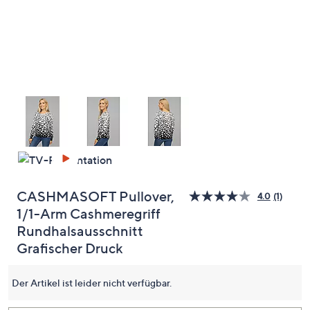
oder
wischen
Sie
auf
Touch-
Geräten
nach
links
bzw.
rechts,
um
diese
CASHMASOFT Pullover,
4.0
(1)
Bewer
anzuzeigen.
1/1-Arm Cashmeregriff
lesen.
Link
Rundhalsausschnitt
auf
dersel
Grafischer Druck
Seite.
Der Artikel ist leider nicht verfügbar.