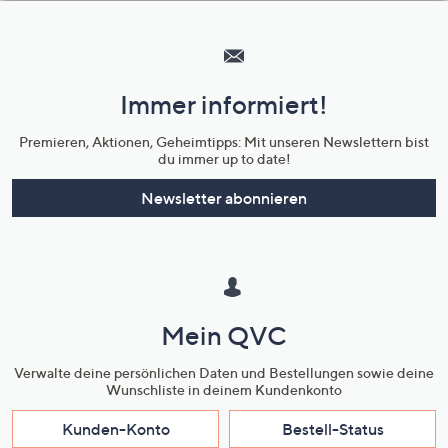
Hilfeseiten,
Service
und
Immer informiert!
Unternehmensinformationen
Premieren, Aktionen, Geheimtipps: Mit unseren Newslettern bist
du immer up to date!
Newsletter abonnieren
Mein QVC
Verwalte deine persönlichen Daten und Bestellungen sowie deine
Wunschliste in deinem Kundenkonto
Kunden-Konto
Bestell-Status