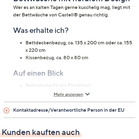
Wer es an kalten Tagen gerne kuschelig mag, liegt mit
der Bettwäsche von Castell® genau richtig.
Was erhalte ich?
Bettdeckenbezug, ca. 135 x 200 cm oder ca. 155
x 220 cm
Kissenbezug, ca. 80 x 80 cm
Auf einen Blick
Bettwäsche für ein Einzelbett
Baumwoll Feinbiber
Mehr anzeigen
Design: floraler Blütendruck
hautsympathisch
Kontaktadresse/Verantwortliche Person in der EU
atmungsaktiv
wohlig warm
Kunden kauften auch
Material