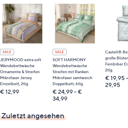
Qualitätshinweise
STANDARD 100 by OEKO-TEX®
Castell® Be
SALE
SALE
große Blüte
JERYMOOD extra soft
SOFT HARMONY
Feinbiber Ei
Wendebettwäsche
Wendebettwäsche
2tlg.
Ornamente & Streifen
Streifen mit Ranken
€ 19,95 
Mikrofaser Jersey
Mikrofaser samtweich
Einzelbett, 2tlg.
Doppelbett, 6tlg.
29,95
€ 12,99
€ 24,99 - €
34,99
Zuletzt angesehen