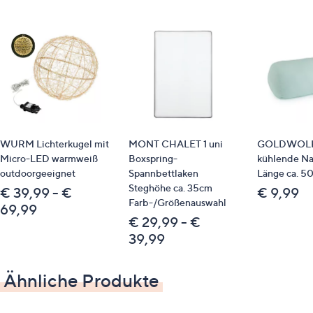
100 % Baumwolle/Feinbiber, gewebt
Pflege
Maschinenwäsche
Identifikationsnummer
WURM Lichterkugel mit
MONT CHALET 1 uni
GOLDWOL
GTIN: 4053855486563
Micro-LED warmweiß
Boxspring-
kühlende Na
outdoorgeeignet
Spannbettlaken
Länge ca. 5
Passende Produkte
Steghöhe ca. 35cm
€ 39,99 - €
€ 9,99
Farb-/Größenauswahl
69,99
Spannbettlaken: 839945
€ 29,99 - €
39,99
Bitte beachten
Ähnliche Produkte
Dieser Artikel ist nicht an einen Paketshop, eine
Packstation oder ins Ausland lieferbar.