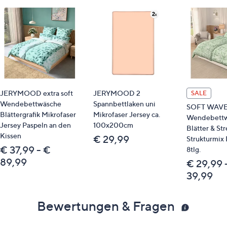
JERYMOOD extra soft
JERYMOOD 2
SALE
Wendebettwäsche
Spannbettlaken uni
SOFT WAV
Blättergrafik Mikrofaser
Mikrofaser Jersey ca.
Wendebett
Jersey Paspeln an den
100x200cm
Blätter & St
Kissen
€ 29,99
Strukturmix 
€ 37,99 - €
8tlg.
89,99
€ 29,99 
39,99
Bewertungen & Fragen