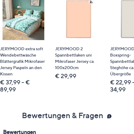
JERYMOOD extra soft
JERYMOOD 2
JERYMOOD 
Wendebettwäsche
Spannbettlaken uni
Boxspring-
Blättergrafik Mikrofaser
Mikrofaser Jersey ca.
Spannbettla
Jersey Paspeln an den
100x200cm
Steghöhe ca
Kissen
Übergröße
€ 29,99
€ 37,99 - €
€ 22,99 
89,99
34,99
Bewertungen & Fragen