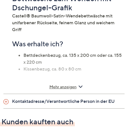
Dschungel-Grafik
Castell® Baumwoll-Satin-Wendebettwäsche mit
unifarbener Rückseite, feinem Glanz und weichem
Griff
Was erhalte ich?
Bettdeckenbezug, ca. 135 x 200 cm oder ca. 155
x 220 cm
Kissenbezug, ca. 80 x 80 cm
Auf einen Blick
Mehr anzeigen
Bettwäsche für ein Einzelbett
Kontaktadresse/Verantwortliche Person in der EU
Baumwoll-Satin
Design Vorderseite: Dschungel-Grafik
Design Rückseite: uni
Kunden kauften auch
feiner Glanz