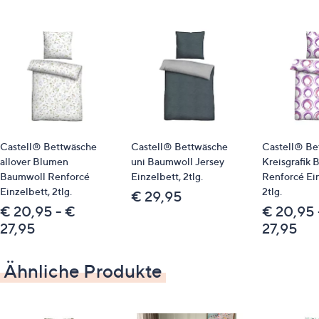
weicher Griff
bügelleicht
hautsympathisch
atmungsaktiv
Farbe: marine
Material
100 % Baumwolle/Satin, gewebt
Castell® Bettwäsche
Castell® Bettwäsche
Castell® Be
allover Blumen
uni Baumwoll Jersey
Kreisgrafik
Pflege
Baumwoll Renforcé
Einzelbett, 2tlg.
Renforcé Ein
Einzelbett, 2tlg.
2tlg.
€ 29,95
Maschinenwäsche
€ 20,95 - €
€ 20,95 
27,95
27,95
Identifikationsnummer
GTIN: 4053855486433
Ähnliche Produkte
Passende Produkte
Spannbettlaken: 839945