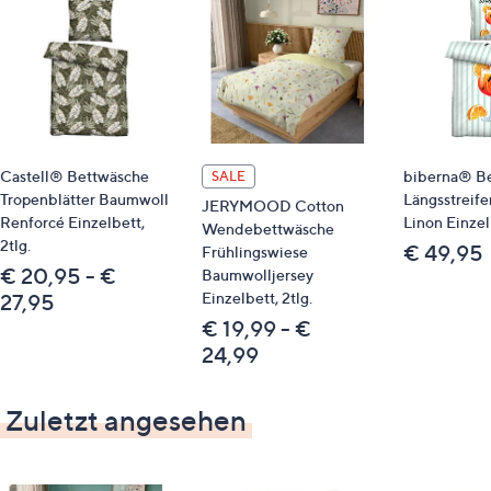
Bitte beachten
Dieser Artikel ist nicht an einen Paketshop, eine
Packstation oder ins Ausland lieferbar.
Castell® Bettwäsche
biberna® B
SALE
Qualitätshinweise
Tropenblätter Baumwoll
Längsstreif
JERYMOOD Cotton
Renforcé Einzelbett,
Linon Einzelb
Wendebettwäsche
STANDARD 100 by OEKO-TEX®
2tlg.
€ 49,95
Frühlingswiese
€ 20,95 - €
Baumwolljersey
Einzelbett, 2tlg.
27,95
€ 19,99 - €
24,99
Zuletzt angesehen