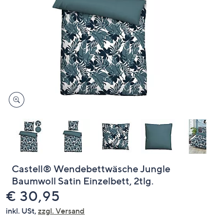
oder
wischen
Sie
auf
Touch-
Geräten
nach
links
bzw.
rechts,
um
diese
anzuzeigen.
Castell® Wendebettwäsche Jungle
Baumwoll Satin Einzelbett, 2tlg.
Gelöscht
€ 30,95
inkl. USt,
zzgl. Versand