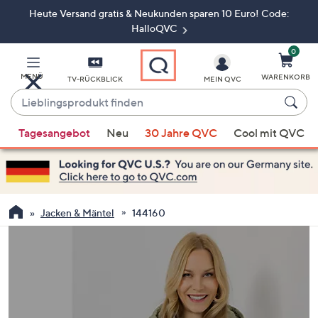
Heute Versand gratis & Neukunden sparen 10 Euro! Code:
Zum
Hauptinhalt
HalloQVC
springen
0
MENÜ
WARENKORB
TV-RÜCKBLICK
MEIN QVC
Lieblingsprodukt
finden
Wenn
Tagesangebot
Neu
30 Jahre QVC
Cool mit QVC
Vorschläge
verfügbar
sind,
verwenden
Sie
Jacken & Mäntel
144160
die
Pfeiltasten
nach
oben
und
nach