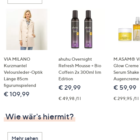
oder
wischen
Sie
auf
Touch-
Geräten
nach
links
VIA MILANO
ahuhu Overnight
M.ASAM® Vi
bzw.
Kurzmantel
Refresh Mousse + Bio
Glow Creme 
Veloursleder-Optik
Coffein 2x 300ml lim
Serum Shake
rechts,
Länge 85cm
Edition
Augencreme
um
figurumspielend
€ 29,99
€ 59,99
diese
€ 109,99
anzuzeigen.
€ 49,98 /1 l
€ 299,95 /1 l
Wie wär's hiermit?
Mehr sehen