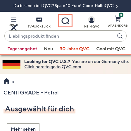
Du bist neu bei QVC? Spare 10 Euro! Code: HalloQVC
Zum
Hauptinhalt
springen
0
MENÜ
WARENKORB
TV-RÜCKBLICK
MEIN QVC
Lieblingsprodukt
finden
Wenn
Tagesangebot
Neu
30 Jahre QVC
Cool mit QVC
Vorschläge
verfügbar
sind,
verwenden
Sie
die
CENTIGRADE - Petrol
Pfeiltasten
nach
Ausgewählt für dich
oben
und
nach
Mehr sehen
unten