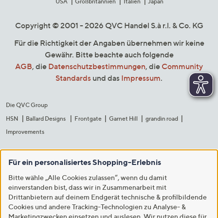
USA
Großbritannien
Italien
Japan
Copyright © 2001 - 2026 QVC Handel S.à r.l. & Co. KG
Für die Richtigkeit der Angaben übernehmen wir keine
Gewähr. Bitte beachte auch folgende
AGB
, die
Datenschutzbestimmungen
, die
Community
Standards
und das
Impressum
.
Die QVC Group
HSN
Ballard Designs
Frontgate
Garnet Hill
grandin road
Improvements
Für ein personalisiertes Shopping-Erlebnis
Bitte wähle „Alle Cookies zulassen“, wenn du damit
einverstanden bist, dass wir in Zusammenarbeit mit
Drittanbietern auf deinem Endgerät technische & profilbildende
Cookies und andere Tracking-Technologien zu Analyse- &
Marketingzwecken einsetzen und auslesen. Wir nutzen diese für