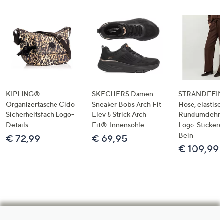
KIPLING®
SKECHERS Damen-
STRANDFEIN
Organizertasche Cido
Sneaker Bobs Arch Fit
Hose, elastis
Sicherheitsfach Logo-
Elev 8 Strick Arch
Rundumdeh
Details
Fit®-Innensohle
Logo-Sticker
Bein
€ 72,99
€ 69,95
€ 109,99
Hilfeseiten,