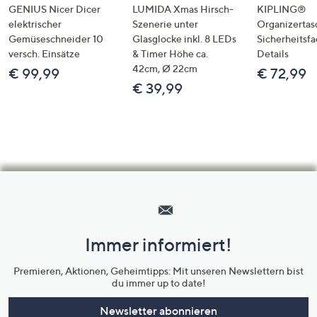
GENIUS Nicer Dicer
LUMIDA Xmas Hirsch-
KIPLING®
elektrischer
Szenerie unter
Organizertas
Gemüseschneider 10
Glasglocke inkl. 8 LEDs
Sicherheitsf
versch. Einsätze
& Timer Höhe ca.
Details
42cm, Ø 22cm
€ 99,99
€ 72,99
€ 39,99
Hilfeseiten,
Service
und
Immer informiert!
Unternehmensinformationen
Premieren, Aktionen, Geheimtipps: Mit unseren Newslettern bist
du immer up to date!
Newsletter abonnieren