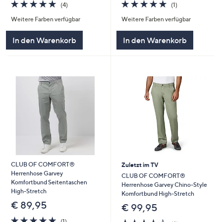
5.0
1
5.0
4
(1)
(4)
von
Bewertungen
von
Bewertungen
Weitere Farben verfügbar
Weitere Farben verfügbar
5
5
In den Warenkorb
In den Warenkorb
CLUB OF COMFORT®
Zuletzt im TV
Herrenhose Garvey
CLUB OF COMFORT®
Komfortbund Seitentaschen
Herrenhose Garvey Chino-Style
High-Stretch
Komfortbund High-Stretch
€ 89,95
€ 99,95
5.0
1
3.7
6
(1)