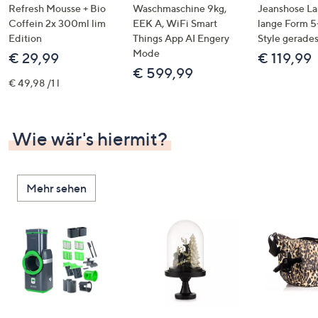
Refresh Mousse + Bio
Waschmaschine 9kg,
Jeanshose L
Coffein 2x 300ml lim
EEK A, WiFi Smart
lange Form 5
Edition
Things App AI Engery
Style gerade
Mode
€ 29,99
€ 119,99
€ 599,99
€ 49,98 /1 l
Wie wär's hiermit?
Mehr sehen