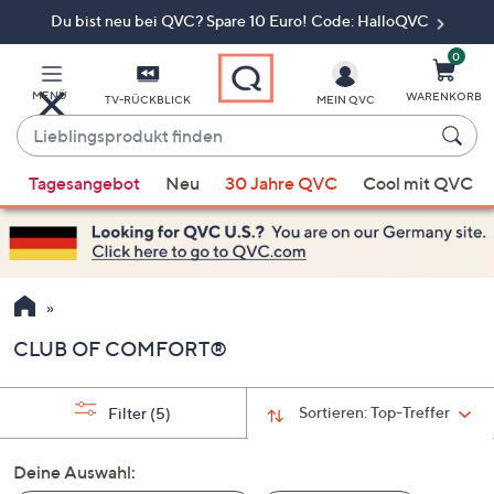
Du bist neu bei QVC? Spare 10 Euro! Code: HalloQVC
Zum
Hauptinhalt
springen
0
MENÜ
WARENKORB
TV-RÜCKBLICK
MEIN QVC
Lieblingsprodukt
finden
Wenn
Tagesangebot
Neu
30 Jahre QVC
Cool mit QVC
Vorschläge
verfügbar
sind,
verwenden
Sie
die
CLUB OF COMFORT®
Pfeiltasten
nach
oben
Sortieren:
Top-Treffer
Filter
(5)
und
nach
Deine Auswahl:
unten