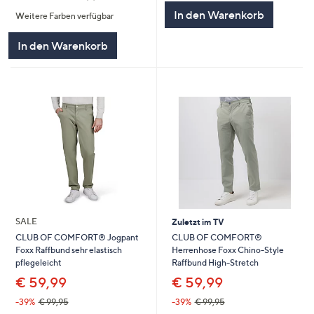
von
Bewertungen
In den Warenkorb
Weitere Farben verfügbar
5
In den Warenkorb
SALE
Zuletzt im TV
CLUB OF COMFORT®
CLUB OF COMFORT® Jogpant
Herrenhose Foxx Chino-Style
Foxx Raffbund sehr elastisch
Raffbund High-Stretch
pflegeleicht
€ 59,99
€ 59,99
-39%
€ 99,95
-39%
€ 99,95