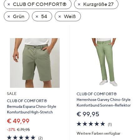
CLUB OF COMFORT®
Kurzgröße 27
oder
wischen
Grün
54
Weiß
Sie
auf
Touch-
Geräten
nach
links
bzw.
rechts,
um
diese
SALE
CLUB OF COMFORT®
anzuzeigen.
Herrenhose Garvey Chino-Style
CLUB OF COMFORT®
Komfortbund Sonnen-Reflektor
Bermuda Espana Chino-Style
Komfortbund High-Stretch
€ 99,95
€ 49,99
5.0
1
(1)
von
Bewertungen
-37%
€ 79,95
Weitere Farben verfügbar
5
5.0
2
(2)