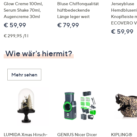
Glow Creme 100ml,
Bluse Chiffonqualität
Jerseybluse
Serum Shake 70ml,
hüftbedeckende
Hemdblusen
Augencreme 30ml
Länge leger weit
Knopfleiste m
ECOVERO Vi
€ 59,99
€ 79,99
€ 59,99
€ 299,95 /1 l
Wie wär's hiermit?
Mehr sehen
LUMIDA Xmas Hirsch-
GENIUS Nicer Dicer
KIPLING®