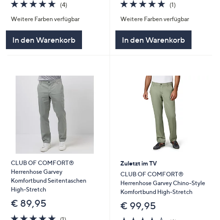
5.0
1
5.0
4
(1)
(4)
von
Bewertungen
von
Bewertungen
Weitere Farben verfügbar
Weitere Farben verfügbar
5
5
In den Warenkorb
In den Warenkorb
CLUB OF COMFORT®
Zuletzt im TV
Herrenhose Garvey
CLUB OF COMFORT®
Komfortbund Seitentaschen
Herrenhose Garvey Chino-Style
High-Stretch
Komfortbund High-Stretch
€ 89,95
€ 99,95
5.0
1
3.7
6
(1)