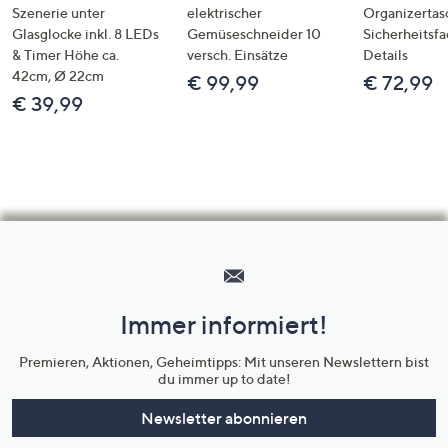
Szenerie unter
elektrischer
Organizertas
Glasglocke inkl. 8 LEDs
Gemüseschneider 10
Sicherheitsf
& Timer Höhe ca.
versch. Einsätze
Details
42cm, Ø 22cm
€ 99,99
€ 72,99
€ 39,99
Hilfeseiten,
Service
und
Immer informiert!
Unternehmensinformationen
Premieren, Aktionen, Geheimtipps: Mit unseren Newslettern bist
du immer up to date!
Newsletter abonnieren