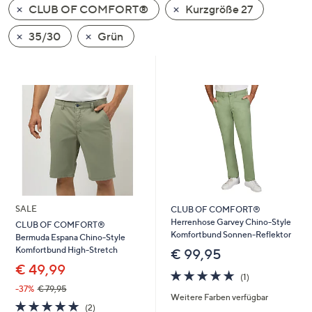
CLUB OF COMFORT®
Kurzgröße 27
oder
wischen
35/30
Grün
Sie
auf
Touch-
Geräten
nach
links
bzw.
rechts,
um
diese
SALE
CLUB OF COMFORT®
anzuzeigen.
Herrenhose Garvey Chino-Style
CLUB OF COMFORT®
Komfortbund Sonnen-Reflektor
Bermuda Espana Chino-Style
Komfortbund High-Stretch
€ 99,95
€ 49,99
5.0
1
(1)
von
Bewertungen
-37%
€ 79,95
Weitere Farben verfügbar
5
5.0
2
(2)