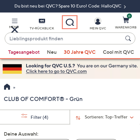
Du bist neu bei QVC? Spare 10 Euro! Code: HalloQVC
Zum
Hauptinhalt
springen
0
MENÜ
WARENKORB
TV-RÜCKBLICK
MEIN QVC
Lieblingsprodukt
finden
Wenn
Tagesangebot
Neu
30 Jahre QVC
Cool mit QVC
Vorschläge
verfügbar
sind,
verwenden
Sie
die
CLUB OF COMFORT® - Grün
Pfeiltasten
nach
oben
Sortieren:
Top-Treffer
Filter
(4)
und
nach
Deine Auswahl:
unten