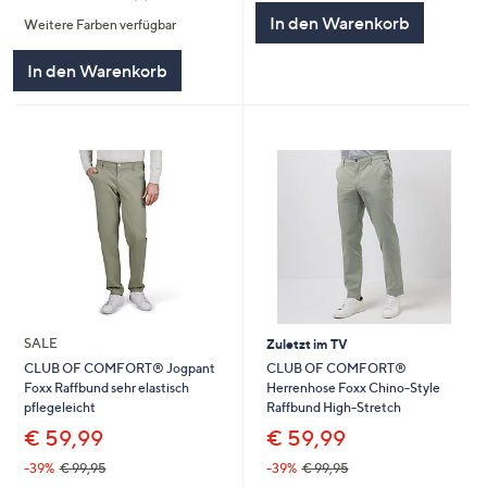
von
Bewertungen
In den Warenkorb
Weitere Farben verfügbar
5
In den Warenkorb
SALE
Zuletzt im TV
CLUB OF COMFORT®
CLUB OF COMFORT® Jogpant
Herrenhose Foxx Chino-Style
Foxx Raffbund sehr elastisch
Raffbund High-Stretch
pflegeleicht
€ 59,99
€ 59,99
-39%
€ 99,95
-39%
€ 99,95