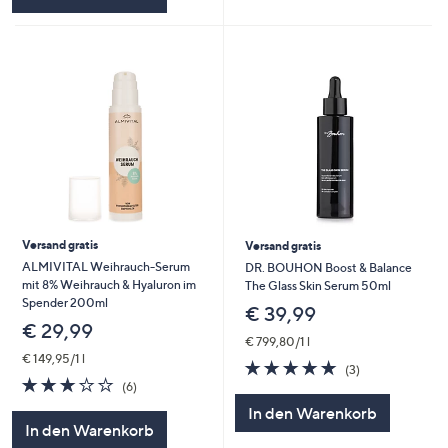
Versand gratis
Versand gratis
ALMIVITAL Weihrauch-Serum
DR. BOUHON Boost & Balance
mit 8% Weihrauch & Hyaluron im
The Glass Skin Serum 50ml
Spender 200ml
€ 39,99
€ 29,99
€ 799,80/1 l
€ 149,95/1 l
5.0
3
(3)
3.2
6
von
Bewertungen
(6)
von
Bewertungen
5
In den Warenkorb
5
In den Warenkorb