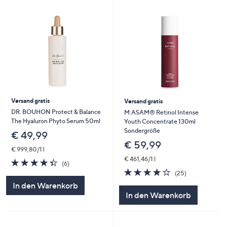
Versand gratis
Versand gratis
DR. BOUHON Protect & Balance
M.ASAM® Retinol Intense
The Hyaluron Phyto Serum 50ml
Youth Concentrate 130ml
Sondergröße
€ 49,99
€ 59,99
€ 999,80/1 l
€ 461,46/1 l
4.3
6
(6)
von
Bewertungen
3.9
25
(25)
5
von
Bewertungen
In den Warenkorb
5
In den Warenkorb