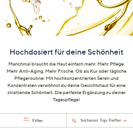
unten
oder
wischen
Sie
auf
Touch-
Geräten
Hochdosiert für deine Schönheit
nach
links
Manchmal braucht die Haut einfach mehr. Mehr Pflege.
bzw.
Mehr Anti-Aging. Mehr Frische. Ob als Kur oder tägliche
rechts,
Pflegeroutine: Mit hochkonzentrierten Seren und
um
Konzentraten verwöhnst du deine Gesichtshaut für eine
diese
strahlende Schönheit. Die perfekte Ergänzung zu deiner
anzuzeigen.
Tagespflege!
Sortieren:
Top-Treffer
Filter