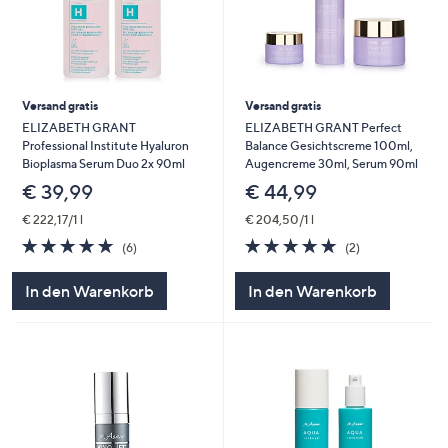
Versand gratis
Versand gratis
ELIZABETH GRANT
ELIZABETH GRANT Perfect
Professional Institute Hyaluron
Balance Gesichtscreme 100ml,
Bioplasma Serum Duo 2x 90ml
Augencreme 30ml, Serum 90ml
€ 39,99
€ 44,99
€ 222,17/1 l
€ 204,50/1 l
5.0
6
5.0
2
(6)
(2)
von
Bewertungen
von
Bewertungen
5
5
In den Warenkorb
In den Warenkorb