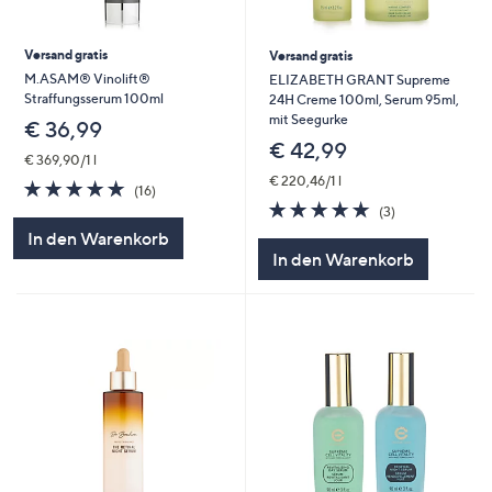
Versand gratis
Versand gratis
M.ASAM® Vinolift®
ELIZABETH GRANT Supreme
Straffungsserum 100ml
24H Creme 100ml, Serum 95ml,
mit Seegurke
€ 36,99
€ 42,99
€ 369,90/1 l
€ 220,46/1 l
4.8
16
(16)
von
Bewertungen
4.7
3
(3)
5
von
Bewertungen
In den Warenkorb
5
In den Warenkorb