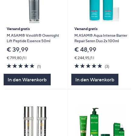
Versand gratis
Versand gratis
M.ASAM® Vinolift® Overnight
M.ASAM® Aqua Intense Barrier
Lift Peptide Essence 50ml
Repair Seren Duo 2x 100ml
€ 39,99
€ 48,99
€ 799,80/1 l
€ 244,95/1 l
5.0
1
5.0
3
(1)
(3)
von
Bewertungen
von
Bewertungen
5
5
In den Warenkorb
In den Warenkorb