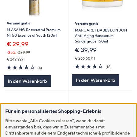
Versand gratis
Versand gratis
M.ASAM® Resveratrol Premium
MARGARET DABBS LONDON
NT50 Essence of Youth 120ml
Anti-Aging Handserum
Sondergröße 150ml
€ 29,99
€ 39,99
-25%
€ 39,99
€ 266,60/1 l
€ 249,92/1 l
4.2
18
4.2
4
(18)
(4)
von
Bewertungen
von
Bewertungen
5
5
In den Warenkorb
In den Warenkorb
Für ein personalisiertes Shopping-Erlebnis
Bitte wähle „Alle Cookies zulassen“, wenn du damit
einverstanden bist, dass wir in Zusammenarbeit mit
Drittanbietern auf deinem Endgerät technische & profilbildende