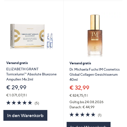
Versand gratis
Versand gratis
ELIZABETH GRANT
Dr. Michaela Fuchs IM Cosmetics
Torricelumn™ Absolute Bluezone
Global Collagen Gesichtsserum
Ampullen 14x 2ml
40ml
€ 29,99
€ 32,99
€ 1.071,07/1 l
€ 824,75/1 l
5.0
5
Gültig bis 24.08.2026
(5)
von
Bewertungen
Danach: € 44,99
5
5.0
1
In den Warenkorb
(1)
von
Bewertungen
5