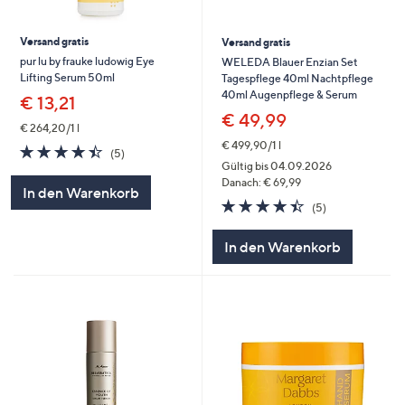
Versand gratis
Versand gratis
pur lu by frauke ludowig Eye
WELEDA Blauer Enzian Set
Lifting Serum 50ml
Tagespflege 40ml Nachtpflege
40ml Augenpflege & Serum
€ 13,21
€ 49,99
€ 264,20/1 l
€ 499,90/1 l
4.4
5
(5)
von
Bewertungen
Gültig bis 04.09.2026
5
Danach: € 69,99
In den Warenkorb
4.4
5
(5)
von
Bewertungen
5
In den Warenkorb