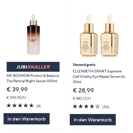
Versand gratis
JUBI
KNALLER
ELIZABETH GRANT Supreme
DR. BOUHON Protect & Balance
Cell Vitality Eye Repair Serum 2x
The Retinal Night Serum 100ml
30ml
€ 39,99
€ 28,99
€ 399,90/1 l
€ 483,17/1 l
5.0
4
4.0
56
(4)
(56)
von
Bewertungen
von
Bewertungen
5
5
In den Warenkorb
In den Warenkorb