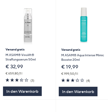
Versand gratis
Versand gratis
M.ASAM® Vinolift®
M.ASAM® Aqua Intense Mimic
Straffungsserum 50ml
Booster 20ml
€ 32,99
€ 19,99
€ 659,80/1 l
€ 999,50/1 l
3.3
3
3.2
4
(3)
(4)
von
Bewertungen
von
Bewertungen
5
5
In den Warenkorb
In den Warenkorb