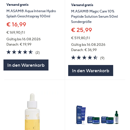
Versand gratis
Versand gratis
M.ASAM® Aqua Intense Hydro
M.ASAM® Magic Care 10%
Splash Gesichtsspray 100ml
Peptide Solution Serum 50ml
Sondergröße
€ 16,99
€ 25,99
€ 169,90/1 l
€ 519,80/1 l
Gültig bis 16.08.2026
Danach: € 19,99
Gültig bis 16.08.2026
Danach: € 36,99
4.5
2
(2)
von
Bewertungen
4.4
9
(9)
5
von
Bewertungen
In den Warenkorb
5
In den Warenkorb