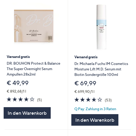
Versand gratis
Versand gratis
DR. BOUHON Protect & Balance
Dr. Michaela Fuchs IM Cosmetics
The Super Overnight Serum
Moisture Lift M.D. Serum mit
Ampullen 28x2ml
Biotin Sondergröße 100ml
€ 49,99
€ 69,99
€ 892,68/1 l
€ 699,90/1 l
3.6
5
3.5
53
(5)
(53)
von
Bewertungen
von
Bewertungen
Q Pay: Zahlung in 3 Raten
5
5
In den Warenkorb
In den Warenkorb