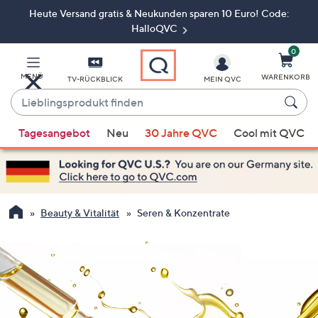
Heute Versand gratis & Neukunden sparen 10 Euro! Code:
Zum
Hauptinhalt
HalloQVC
springen
0
MENÜ
WARENKORB
TV-RÜCKBLICK
MEIN QVC
Lieblingsprodukt
finden
Wenn
Tagesangebot
Neu
30 Jahre QVC
Cool mit QVC
Vorschläge
verfügbar
sind,
verwenden
Sie
Beauty & Vitalität
Seren & Konzentrate
die
Pfeiltasten
nach
oben
und
nach