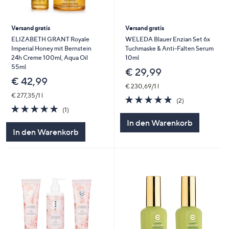
Versand gratis
Versand gratis
ELIZABETH GRANT Royale
WELEDA Blauer Enzian Set 6x
Imperial Honey mit Bernstein
Tuchmaske & Anti-Falten Serum
24h Creme 100ml, Aqua Oil
10ml
55ml
€ 29,99
€ 42,99
€ 230,69/1 l
€ 277,35/1 l
5.0
2
(2)
5.0
1
von
Bewertungen
(1)
von
Bewertungen
5
In den Warenkorb
5
In den Warenkorb