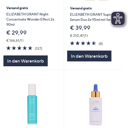
Versand gratis
Versand gratis
ELIZABETH GRANT Night
ELIZABETH GRANT Supreme
Concentrate Wonder Effect 2x
Serum Duo 2x 95ml mit Seegurke
90ml
€ 39,99
€ 29,99
€ 210,47/1 l
€ 166,61/1 l
4.5
8
(8)
4.5
127
von
Bewertungen
(127)
von
Bewertungen
5
In den Warenkorb
5
In den Warenkorb