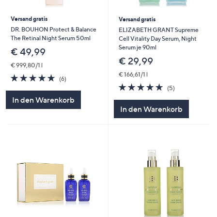
Versand gratis
Versand gratis
DR. BOUHON Protect & Balance
ELIZABETH GRANT Supreme
The Retinal Night Serum 50ml
Cell Vitality Day Serum, Night
Serum je 90ml
€ 49,99
€ 29,99
€ 999,80/1 l
€ 166,61/1 l
4.7
6
(6)
von
Bewertungen
4.6
5
(5)
5
von
Bewertungen
In den Warenkorb
5
In den Warenkorb