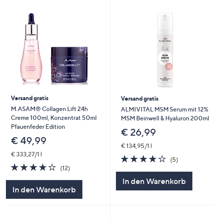
Versand gratis
Versand gratis
M.ASAM® Collagen Lift 24h
ALMIVITAL MSM Serum mit 12%
Creme 100ml, Konzentrat 50ml
MSM Beinwell & Hyaluron 200ml
Pfauenfeder Edition
€ 26,99
€ 49,99
€ 134,95/1 l
€ 333,27/1 l
3.8
5
(5)
3.8
12
von
Bewertungen
(12)
von
Bewertungen
5
In den Warenkorb
5
In den Warenkorb