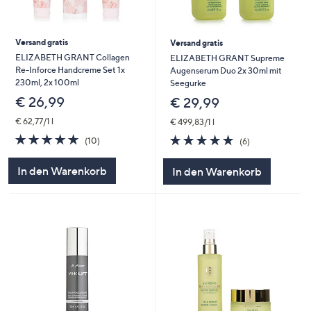
Versand gratis
Versand gratis
ELIZABETH GRANT Collagen
ELIZABETH GRANT Supreme
Re-Inforce Handcreme Set 1x
Augenserum Duo 2x 30ml mit
230ml, 2x 100ml
Seegurke
€ 26,99
€ 29,99
€ 62,77/1 l
€ 499,83/1 l
4.9
10
4.8
6
(10)
(6)
von
Bewertungen
von
Bewertungen
5
5
In den Warenkorb
In den Warenkorb