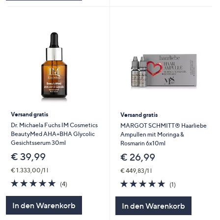
Versand gratis
Versand gratis
Dr. Michaela Fuchs IM Cosmetics
MARGOT SCHMITT® Haarliebe
BeautyMed AHA+BHA Glycolic
Ampullen mit Moringa &
Gesichtsserum 30ml
Rosmarin 6x10ml
€ 39,99
€ 26,99
€ 1.333,00/1 l
€ 449,83/1 l
5.0
4
5.0
1
(4)
(1)
von
Bewertungen
von
Bewertungen
5
5
In den Warenkorb
In den Warenkorb