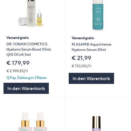
Versand gratis
Versand gratis
DR. TONAR COSMETICS
M.ASAM® Aqua Intense
Hyaluron Serum Boost 55ml,
Hyaluron Serum 30ml
Q10 Öl Lift 5ml
€ 21,99
€ 179,99
€ 733,00/1 l
€ 2.999,83/1 l
In den Warenkorb
Q Pay: Zahlung in 3 Raten
In den Warenkorb