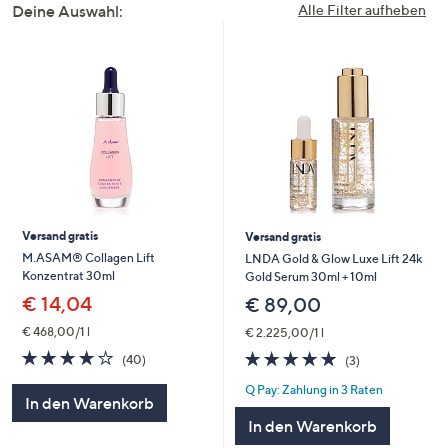
Deine Auswahl:
Alle Filter aufheben
Versand gratis
Versand gratis
M.ASAM® Collagen Lift
LNDA Gold & Glow Luxe Lift 24k
Konzentrat 30ml
Gold Serum 30ml + 10ml
€ 14,04
€ 89,00
€ 468,00/1 l
€ 2.225,00/1 l
4.1
40
5.0
3
(40)
(3)
von
Bewertungen
von
Bewertungen
Q Pay: Zahlung in 3 Raten
5
5
In den Warenkorb
In den Warenkorb