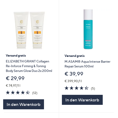
Versand gratis
Versand gratis
ELIZABETH GRANT Collagen
M.ASAM® Aqua Intense Barrier
Re-Inforce Firming & Toning
Repair Serum 100ml
Body Serum Glow Duo 2x 200ml
€ 39,99
€ 29,99
€ 399,90/1 l
€ 74,97/1 l
4.4
5
(5)
4.4
12
von
Bewertungen
(12)
von
Bewertungen
5
In den Warenkorb
5
In den Warenkorb