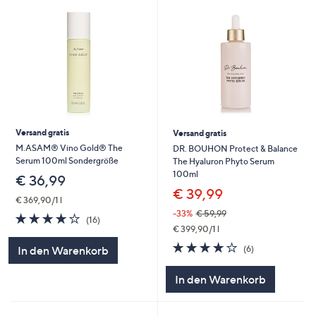
Versand gratis
Versand gratis
M.ASAM® Vino Gold® The
DR. BOUHON Protect & Balance
Serum 100ml Sondergröße
The Hyaluron Phyto Serum
100ml
€ 36,99
€ 39,99
€ 369,90/1 l
-33%
€ 59,99
3.9
16
(16)
von
Bewertungen
€ 399,90/1 l
5
3.8
6
(6)
In den Warenkorb
von
Bewertungen
5
In den Warenkorb