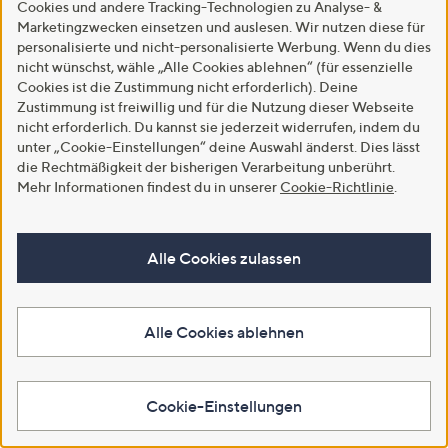
Cookies und andere Tracking-Technologien zu Analyse- &
Marketingzwecken einsetzen und auslesen. Wir nutzen diese für
personalisierte und nicht-personalisierte Werbung. Wenn du dies
nicht wünschst, wähle „Alle Cookies ablehnen“ (für essenzielle
Versand gratis
Versand gratis
Cookies ist die Zustimmung nicht erforderlich). Deine
ALMIVITAL Weihrauchserum 8%
M.ASAM® Vitamin C Orange
Zustimmung ist freiwillig und für die Nutzung dieser Webseite
Weihrauchextrakt, Hyaluron,
Shake Serum 70ml
nicht erforderlich. Du kannst sie jederzeit widerrufen, indem du
Hanföl & Thermalwasser 200ml
€ 24,99
unter „Cookie-Einstellungen“ deine Auswahl änderst. Dies lässt
€ 36,99
-16%
€ 29,99
die Rechtmäßigkeit der bisherigen Verarbeitung unberührt.
€ 184,95/1 l
Mehr Informationen findest du in unserer
Cookie-Richtlinie
.
€ 357,00/1 l
4.2
6
4.0
23
(6)
(23)
von
Bewertungen
von
Bewertungen
5
5
In den Warenkorb
In den Warenkorb
Alle Cookies zulassen
Alle Cookies ablehnen
Cookie-Einstellungen