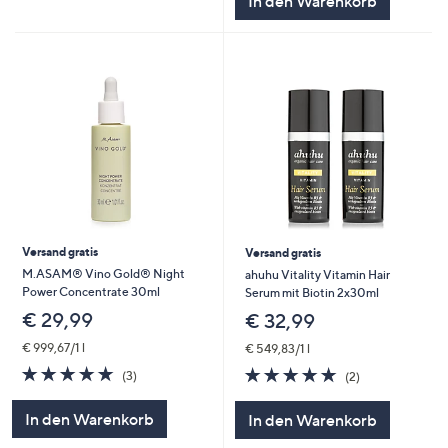
In den Warenkorb
Versand gratis
Versand gratis
M.ASAM® Vino Gold® Night
ahuhu Vitality Vitamin Hair
Power Concentrate 30ml
Serum mit Biotin 2x30ml
€ 29,99
€ 32,99
€ 999,67/1 l
€ 549,83/1 l
5.0
3
5.0
2
(3)
(2)
von
Bewertungen
von
Bewertungen
5
5
In den Warenkorb
In den Warenkorb