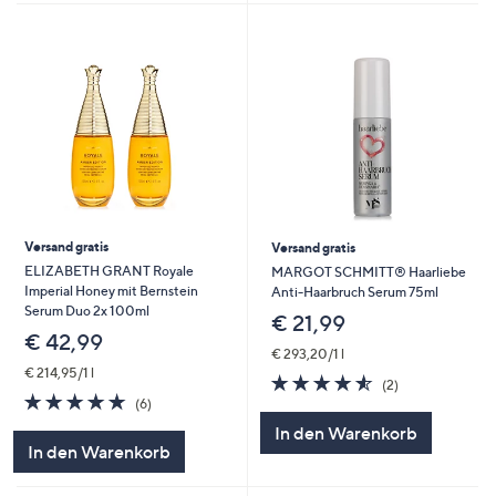
Versand gratis
Versand gratis
ELIZABETH GRANT Royale
MARGOT SCHMITT® Haarliebe
Imperial Honey mit Bernstein
Anti-Haarbruch Serum 75ml
Serum Duo 2x 100ml
€ 21,99
€ 42,99
€ 293,20/1 l
€ 214,95/1 l
4.5
2
(2)
4.7
6
von
Bewertungen
(6)
von
Bewertungen
5
In den Warenkorb
5
In den Warenkorb