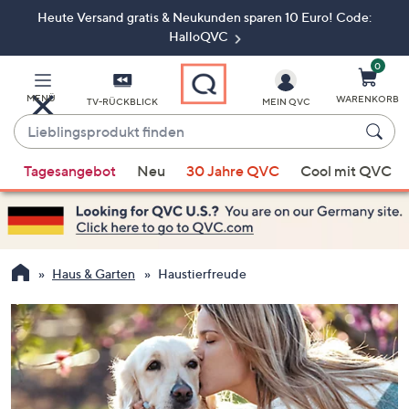
Heute Versand gratis & Neukunden sparen 10 Euro! Code:
Zum
Hauptinhalt
HalloQVC
springen
0
MENÜ
WARENKORB
TV-RÜCKBLICK
MEIN QVC
Lieblingsprodukt
finden
Wenn
Tagesangebot
Neu
30 Jahre QVC
Cool mit QVC
Vorschläge
verfügbar
sind,
verwenden
Sie
Haus & Garten
Haustierfreude
die
Pfeiltasten
nach
oben
und
nach