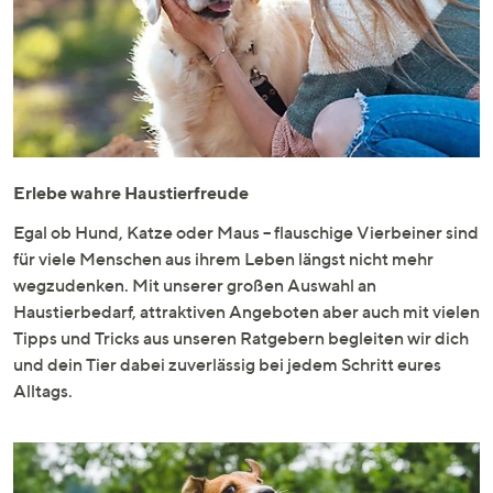
unten
oder
wischen
Sie
auf
Touch-
Geräten
Erlebe wahre Haustierfreude
nach
links
Egal ob Hund, Katze oder Maus – flauschige Vierbeiner sind
bzw.
für viele Menschen aus ihrem Leben längst nicht mehr
rechts,
wegzudenken. Mit unserer großen Auswahl an
um
Haustierbedarf, attraktiven Angeboten aber auch mit vielen
diese
Tipps und Tricks aus unseren Ratgebern begleiten wir dich
anzuzeigen.
und dein Tier dabei zuverlässig bei jedem Schritt eures
Alltags.