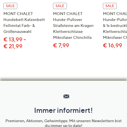
SALE
SALE
SALE
MONT CHALET
MONT CHALET
MONT CHAL
Hundebett Katzenbett
Hunde-Pullover
Hunde-Pullov
Fellimitat Farb- &
Straßsteine am Kragen
& 1x bedruckt
Größenauswahl
Klettverschlüsse
Klettverschl
Mikrofaser Chinchilla
Mikrofaser Ch
€ 13,99 -
€ 7,99
€ 16,99
€ 21,99
Hilfeseiten,
Service
und
Immer informiert!
Unternehmensinformationen
Premieren, Aktionen, Geheimtipps: Mit unseren Newslettern bist
du immer up to date!