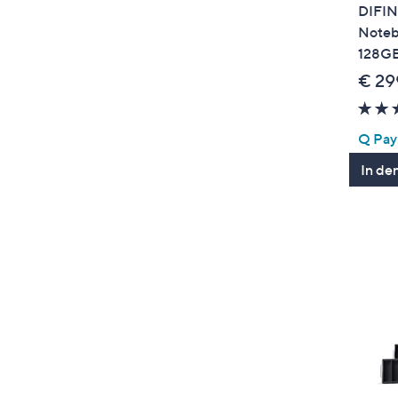
DIFIN
Noteb
128GB
€ 29
Q Pay:
In de