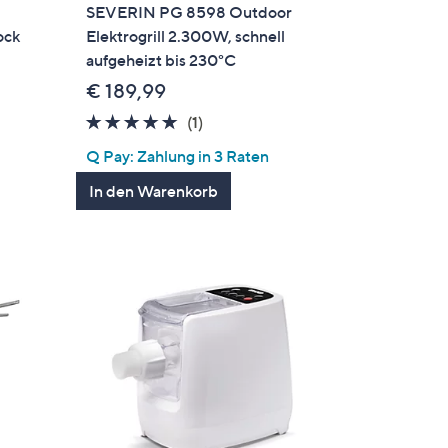
SEVERIN PG 8598 Outdoor
ock
Elektrogrill 2.300W, schnell
aufgeheizt bis 230°C
€ 189,99
5.0
1
(1)
en
von
Bewertungen
Q Pay: Zahlung in 3 Raten
5
In den Warenkorb