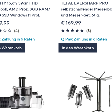
ITY 15,6"/ 39cm FHD
TEFAL EVERSHARP PRO
ook, AMD Proz. 8GB RAM/
selbstschärfender Messerbl
 SSD Windows 11 Prof.
und Messer-Set, 6tlg.
9,99
€ 169,99
2.8
4
5.0
3
(4)
(3)
von
Bewertungen
von
Bewertung
 Zahlung in 6 Raten
Q Pay: Zahlung in 6 Raten
5
5
n Warenkorb
In den Warenkorb