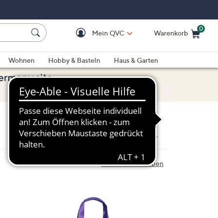
0
Mein QVC
Warenkorb
Einkaufswagen ist le
Wohnen
Hobby & Basteln
Haus & Garten
Sortieren nach:
Top-Treffer
Alle Filter aufheben