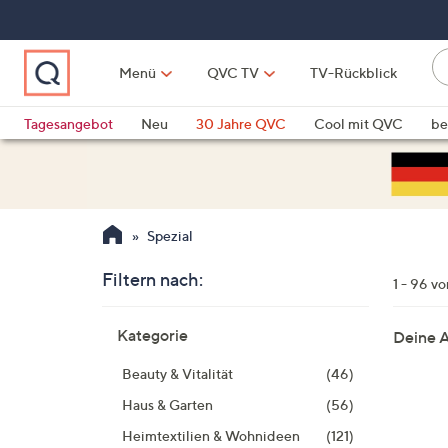
Zum
Hauptinhalt
springen
Li
Menü
QVC TV
TV-Rückblick
fi
W
Vo
Tagesangebot
Neu
30 Jahre QVC
Cool mit QVC
be
ve
QLINARISCH
Technik
si
v
Si
Spezial
di
Pf
Filtern nach:
1 - 96 v
n
o
Zur
Kategorie
Deine 
u
Produktliste
springen
n
Beauty & Vitalität
(46)
u
Haus & Garten
(56)
o
w
Heimtextilien & Wohnideen
(121)