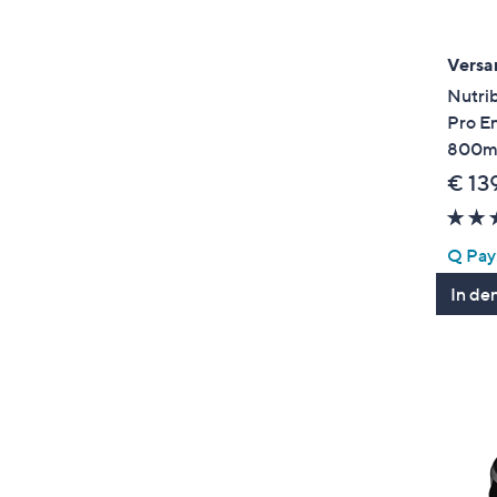
Versa
Nutri
Pro En
800ml
€ 13
Q Pay:
In de