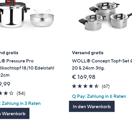
e
f
ouch-
eräten
ach
nks
zw.
chts,
nd gratis
Versand gratis
m
 Pressure Pro
WOLL® Concept Topf-Set Ø
ese
lkochtopf 18/10 Edelstahl
20 & 24cm 3tlg.
zuzeigen.
 22cm
€ 169,98
9,99
4.4
67
(67)
4.3
54
von
Bewertun
(54)
Q Pay: Zahlung in 6 Raten
von
Bewertungen
5
 Zahlung in 3 Raten
In den Warenkorb
5
n Warenkorb