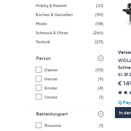
Si
Hobby & Basteln
(33)
au
Kochen & Genießen
(119)
T
G
Mode
(118)
n
Schmuck & Uhren
(266)
li
Technik
(271)
b
re
Versa
Person
u
WOLL®
di
Schnel
Damen
(131)
an
6l, Ø
Herren
(9)
€ 14
Kinder
(4)
Unisex
(1)
Q Pay:
In de
Bekleidungsart
Blousons
(1)