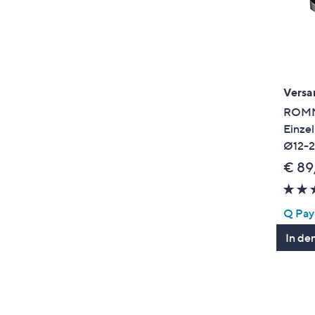
Versa
ROM
Einze
Ø12-2
€ 89
Q Pay:
In de