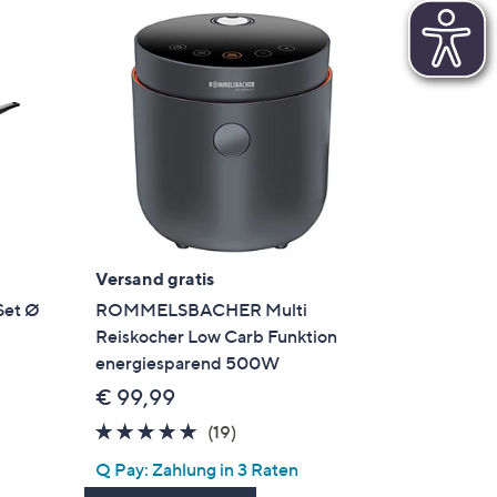
Versand gratis
Set Ø
ROMMELSBACHER Multi
Reiskocher Low Carb Funktion
energiesparend 500W
€ 99,99
gen
4.7
19
(19)
von
Bewertungen
Q Pay: Zahlung in 3 Raten
5