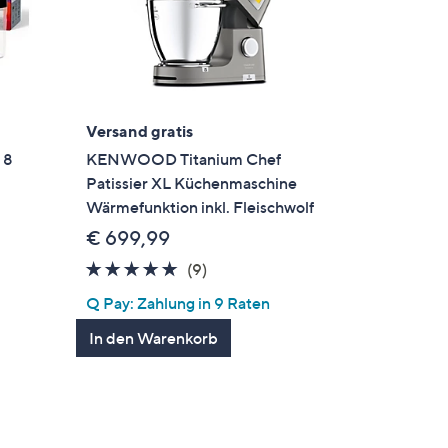
Versand gratis
 8
KENWOOD Titanium Chef
Patissier XL Küchenmaschine
Wärmefunktion inkl. Fleischwolf
€ 699,99
5.0
9
(9)
en
von
Bewertungen
Q Pay: Zahlung in 9 Raten
5
In den Warenkorb