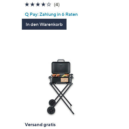
4.0
4
(4)
gen
von
Bewertungen
Q Pay: Zahlung in 6 Raten
5
In den Warenkorb
Versand gratis