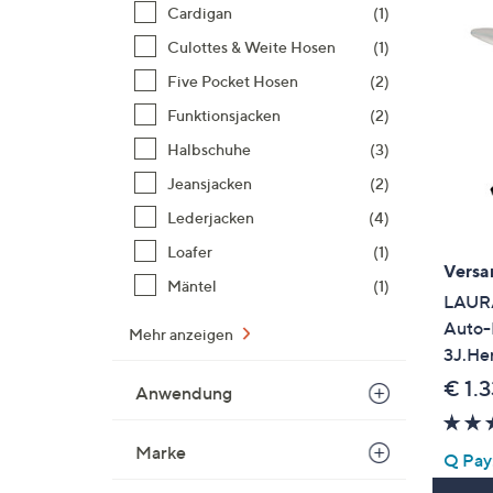
Cardigan
(1)
Culottes & Weite Hosen
(1)
Five Pocket Hosen
(2)
Funktionsjacken
(2)
Halbschuhe
(3)
Jeansjacken
(2)
Lederjacken
(4)
Loafer
(1)
Versa
Mäntel
(1)
LAURA
Auto-
Mehr anzeigen
3J.Her
€ 1.
Anwendung
Marke
Q Pay: