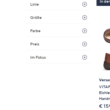
In de
Linie
Größe
Farbe
Preis
Im Fokus
Versa
VITAF
Elchle
Handn
€ 15