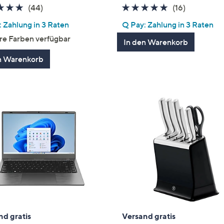
4.8
44
4.8
16
(44)
(16)
von
Bewertungen
von
Bewertun
 Zahlung in 3 Raten
Q Pay: Zahlung in 3 Raten
5
5
re Farben verfügbar
In den Warenkorb
n Warenkorb
nd gratis
Versand gratis