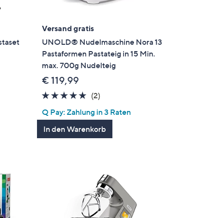
Versand gratis
taset
UNOLD® Nudelmaschine Nora 13
Pastaformen Pastateig in 15 Min.
max. 700g Nudelteig
€ 119,99
5.0
2
(2)
en
von
Bewertungen
Q Pay: Zahlung in 3 Raten
5
In den Warenkorb