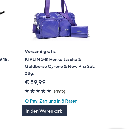
Versand gratis
 18,
KIPLING® Henkeltasche &
Geldbörse Cyrene & New Pixi Set,
2tlg.
€ 89,99
gen
4.7
495
(495)
von
Bewertungen
Q Pay: Zahlung in 3 Raten
5
In den Warenkorb