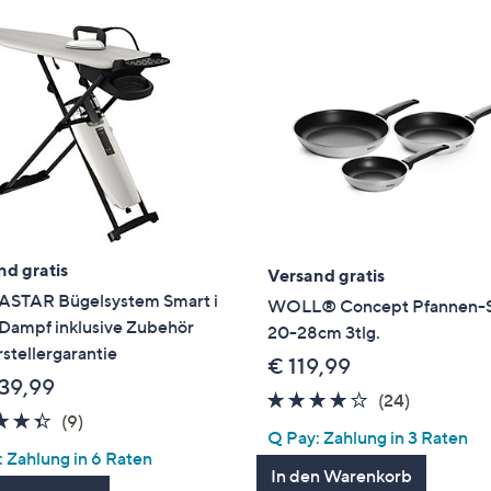
nd gratis
Versand gratis
STAR Bügelsystem Smart i
WOLL® Concept Pfannen-
Dampf inklusive Zubehör
20-28cm 3tlg.
stellergarantie
€ 119,99
339,99
3.8
24
(24)
4.3
9
(9)
von
Bewertun
Q Pay: Zahlung in 3 Raten
von
Bewertungen
5
 Zahlung in 6 Raten
5
In den Warenkorb