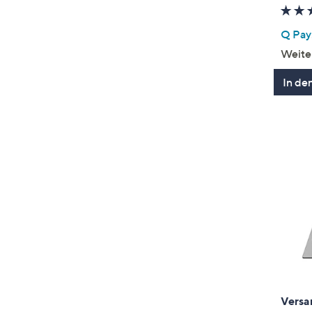
Q Pay:
Weite
In de
Versa