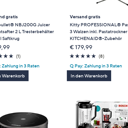
nd gratis
Versand gratis
bullet® NBJ200G Juicer
Kitty PROFESSIONAL® Pas
tsafter 2 L Tresterbehälter
3 Walzen inkl. Pastatrockner
 Saftkrug
KITCHENAID®-Zubehör
9,99
€ 179,99
5.0
1
5.0
8
(1)
(8)
von
Bewertungen
von
Bewertung
 Zahlung in 3 Raten
Q Pay: Zahlung in 3 Raten
5
5
n Warenkorb
In den Warenkorb