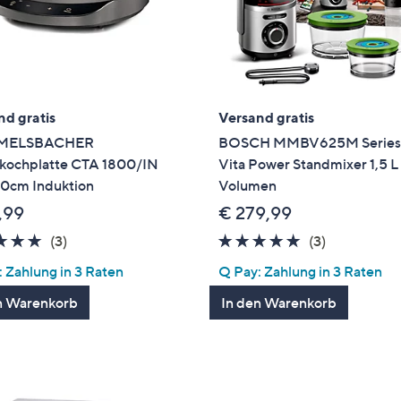
nd gratis
Versand gratis
MELSBACHER
BOSCH MMBV625M Series
lkochplatte CTA 1800/IN
Vita Power Standmixer 1,5 L
0cm Induktion
Volumen
,99
€ 279,99
5.0
3
5.0
3
(3)
(3)
von
Bewertungen
von
Bewertung
 Zahlung in 3 Raten
Q Pay: Zahlung in 3 Raten
5
5
n Warenkorb
In den Warenkorb