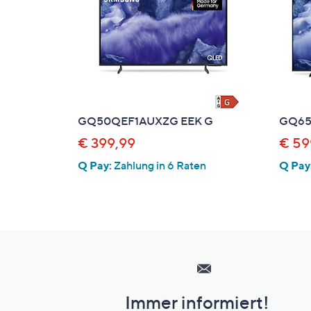
Si
au
T
G
n
li
b
GQ50QEF1AUXZG EEK G
GQ65
re
u
€ 399,99
€ 59
di
Q Pay:
Zahlung in 6 Raten
Q Pay
an
Hilfeseiten,
Service
und
Immer informiert!
Unternehmensinformationen