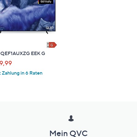
e
f
ouch-
eräten
ach
nks
zw.
QEF1AUXZG EEK G
chts,
m
9,99
ese
:
Zahlung in 6 Raten
zuzeigen.
Mein QVC