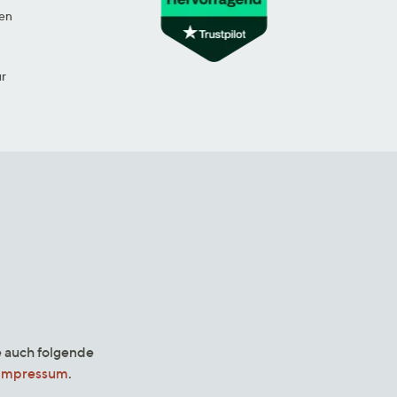
en
ur
e auch folgende
Impressum
.