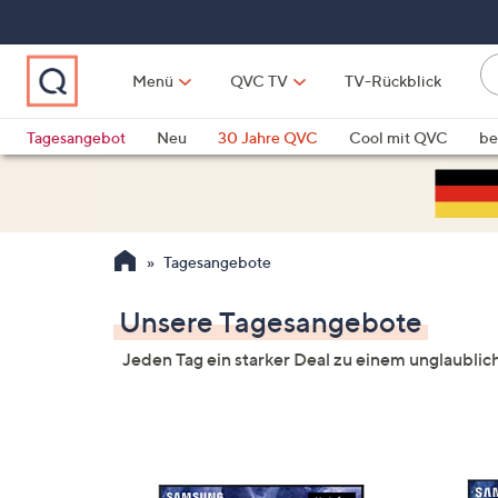
Zum
Hauptinhalt
springen
Li
Menü
QVC TV
TV-Rückblick
fi
W
Vo
Tagesangebot
Neu
30 Jahre QVC
Cool mit QVC
be
ve
QLINARISCH
Technik
si
v
Si
Tagesangebote
di
Pf
Unsere Tagesangebote
n
o
Jeden Tag ein starker Deal zu einem unglaublic
u
n
u
o
w