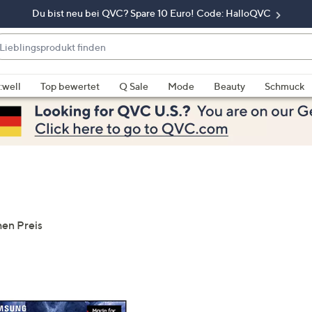
Du bist neu bei QVC? Spare 10 Euro! Code: HalloQVC
eblingsprodukt
nden
enn
rschläge
:well
Top bewertet
Q Sale
Mode
Beauty
Schmuck
rfügbar
nd,
erwenden
e
e
eiltasten
ach
ben
hen Preis
nd
ach
nten
der
ischen