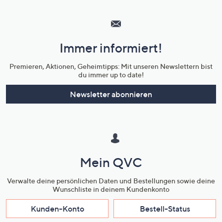
Hilfeseiten,
Service
und
Immer informiert!
Unternehmensinformationen
Premieren, Aktionen, Geheimtipps: Mit unseren Newslettern bist
du immer up to date!
Newsletter abonnieren
Mein QVC
Verwalte deine persönlichen Daten und Bestellungen sowie deine
Wunschliste in deinem Kundenkonto
Kunden-Konto
Bestell-Status