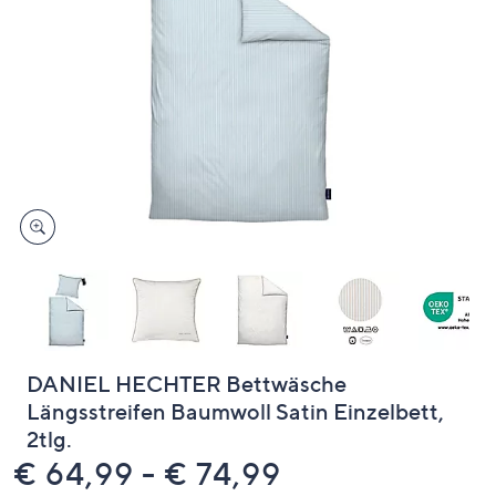
oder
wischen
Sie
auf
Touch-
Geräten
nach
links
bzw.
rechts,
um
diese
anzuzeigen.
DANIEL HECHTER Bettwäsche
Längsstreifen Baumwoll Satin Einzelbett,
2tlg.
€ 64,99 - € 74,99