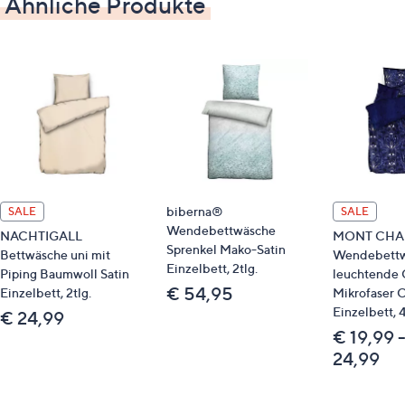
Ähnliche Produkte
801633 HECHTER PARIS Wohndecke
Identifikationsnummer
GTIN: 4053855529987
Bitte beachten
Dieser Artikel ist nicht an einen Paketshop, eine
Packstation oder ins Ausland lieferbar.
biberna®
SALE
SALE
Wendebettwäsche
NACHTIGALL
MONT CHA
Qualitätshinweise
Sprenkel Mako-Satin
Bettwäsche uni mit
Wendebett
Einzelbett, 2tlg.
Piping Baumwoll Satin
leuchtende
STANDARD 100 by OEKO-TEX®
€ 54,95
Einzelbett, 2tlg.
Mikrofaser C
Einzelbett, 4
€ 24,99
€ 19,99 
24,99