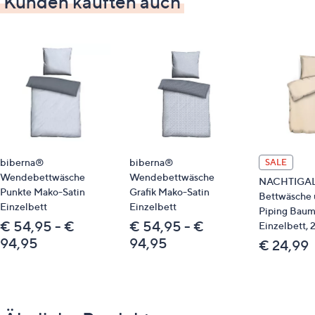
Kunden kauften auch
bügelleicht
hautsympathisch
atmungsaktiv
pflegeleicht
feiner Glanz und weicher Griff
Material
100 % Baumwolle, gewebt
biberna®
biberna®
SALE
Pflege
Wendebettwäsche
Wendebettwäsche
NACHTIGA
Punkte Mako-Satin
Grafik Mako-Satin
Bettwäsche 
Normalwäsche 60 °C
Einzelbett
Einzelbett
Piping Baum
trocknergeeignet
€ 54,95 - €
€ 54,95 - €
Einzelbett, 2
94,95
94,95
€ 24,99
Passende Produkte
801624 DANIEL HECHTER Wohndecke
801625 DANIEL HECHTER Wohndecke
801632 HECHTER PARIS Wohndecke