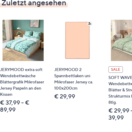
Zuletzt angesehen
JERYMOOD extra soft
JERYMOOD 2
SALE
Wendebettwäsche
Spannbettlaken uni
SOFT WAV
Blättergrafik Mikrofaser
Mikrofaser Jersey ca.
Wendebett
Jersey Paspeln an den
100x200cm
Blätter & St
Kissen
€ 29,99
Strukturmix 
€ 37,99 - €
8tlg.
89,99
€ 29,99 
39,99