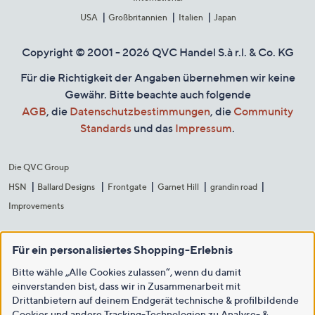
USA
Großbritannien
Italien
Japan
Copyright © 2001 - 2026 QVC Handel S.à r.l. & Co. KG
Für die Richtigkeit der Angaben übernehmen wir keine
Gewähr. Bitte beachte auch folgende
AGB
, die
Datenschutzbestimmungen
, die
Community
Standards
und das
Impressum
.
Die QVC Group
HSN
Ballard Designs
Frontgate
Garnet Hill
grandin road
Improvements
Für ein personalisiertes Shopping-Erlebnis
Bitte wähle „Alle Cookies zulassen“, wenn du damit
einverstanden bist, dass wir in Zusammenarbeit mit
Drittanbietern auf deinem Endgerät technische & profilbildende
Cookies und andere Tracking-Technologien zu Analyse- &