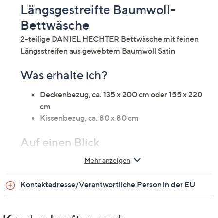
Längsgestreifte Baumwoll-
Bettwäsche
2-teilige DANIEL HECHTER Bettwäsche mit feinen
Längsstreifen aus gewebtem Baumwoll Satin
Was erhalte ich?
Deckenbezug, ca. 135 x 200 cm oder 155 x 220
cm
Kissenbezug, ca. 80 x 80 cm
Auf einen Blick
Mehr anzeigen
Bettwäsche für ein Einzelbett
Baumwoll Satin
Kontaktadresse/Verantwortliche Person in der EU
Design: Längsstreifen
Reißverschluss
Satinpaspel und gesticktes Logo am Kopfkissen