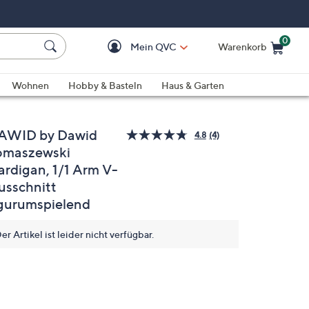
0
Mein QVC
Warenkorb
Einkaufswagen ist le
Wohnen
Hobby & Basteln
Haus & Garten
AWID by Dawid
4.8
(4)
4
omaszewski
Bewertungen
lesen.
ardigan, 1/1 Arm V-
Link
auf
usschnitt
derselben
igurumspielend
Seite.
er Artikel ist leider nicht verfügbar.