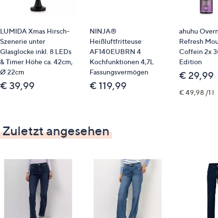
LUMIDA Xmas Hirsch-
NINJA®
ahuhu Overn
Szenerie unter
Heißluftfritteuse
Refresh Mou
Glasglocke inkl. 8 LEDs
AF140EUBRN 4
Coffein 2x 
& Timer Höhe ca. 42cm,
Kochfunktionen 4,7L
Edition
Ø 22cm
Fassungsvermögen
€ 29,99
€ 39,99
€ 119,99
€ 49,98 /1 l
Zuletzt angesehen