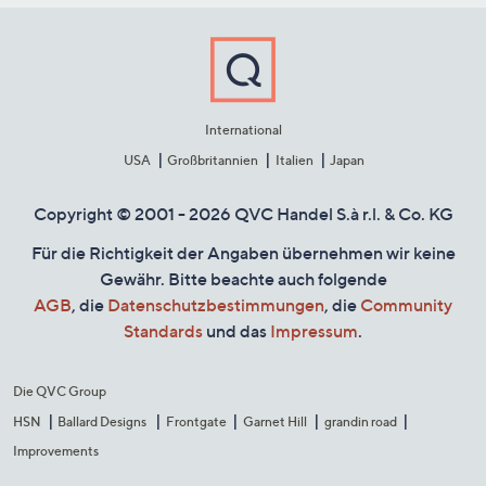
International
USA
Großbritannien
Italien
Japan
Copyright © 2001 - 2026 QVC Handel S.à r.l. & Co. KG
Für die Richtigkeit der Angaben übernehmen wir keine
Gewähr. Bitte beachte auch folgende
AGB
, die
Datenschutzbestimmungen
, die
Community
Standards
und das
Impressum
.
Die QVC Group
HSN
Ballard Designs
Frontgate
Garnet Hill
grandin road
Improvements