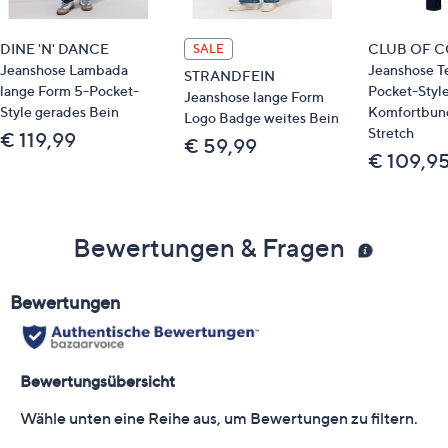
DINE 'N' DANCE
CLUB OF 
SALE
Jeanshose Lambada
Jeanshose T
STRANDFEIN
lange Form 5-Pocket-
Pocket-Styl
Jeanshose lange Form
Style gerades Bein
Komfortbun
Logo Badge weites Bein
Stretch
€ 119,99
€ 59,99
€ 109,9
Bewertungen & Fragen