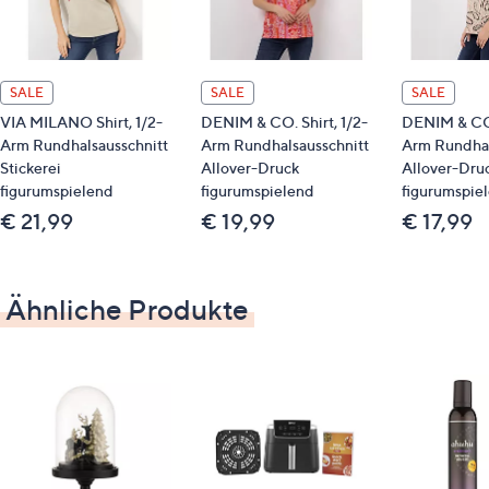
Pflege
SALE
SALE
SALE
VIA MILANO Shirt, 1/2-
DENIM & CO. Shirt, 1/2-
DENIM & CO. 
30-Grad-Wäsche
Arm Rundhalsausschnitt
Arm Rundhalsausschnitt
Arm Rundhal
Stickerei
Allover-Druck
Allover-Dru
figurumspielend
figurumspielend
figurumspie
€ 21,99
€ 19,99
€ 17,99
Ähnliche Produkte