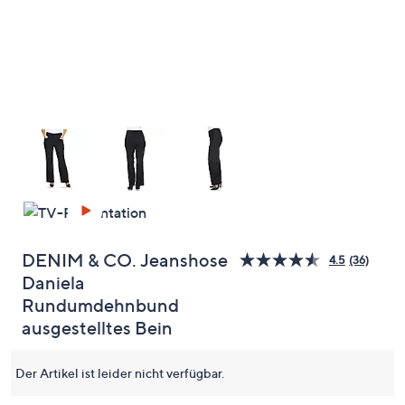
oder
wischen
Sie
auf
Touch-
Geräten
nach
links
bzw.
rechts,
um
diese
DENIM & CO. Jeanshose
4.5
(36)
36
anzuzeigen.
Daniela
Bewert
lesen.
Rundumdehnbund
Link
auf
ausgestelltes Bein
derselb
Seite.
Der Artikel ist leider nicht verfügbar.