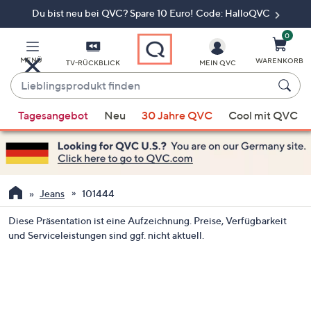
Du bist neu bei QVC? Spare 10 Euro! Code: HalloQVC
Zum
Hauptinhalt
springen
0
MENÜ
WARENKORB
TV-RÜCKBLICK
MEIN QVC
Lieblingsprodukt
finden
Wenn
Tagesangebot
Neu
30 Jahre QVC
Cool mit QVC
Vorschläge
verfügbar
sind,
verwenden
Sie
Jeans
101444
die
Diese Präsentation ist eine Aufzeichnung. Preise, Verfügbarkeit
Pfeiltasten
und Serviceleistungen sind ggf. nicht aktuell.
nach
oben
und
nach
unten