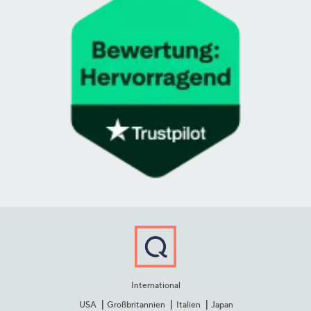
International
USA
Großbritannien
Italien
Japan