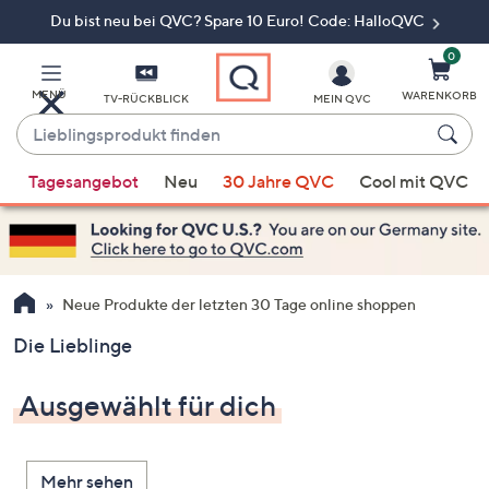
Du bist neu bei QVC? Spare 10 Euro! Code: HalloQVC
Zum
Hauptinhalt
springen
0
MENÜ
WARENKORB
TV-RÜCKBLICK
MEIN QVC
Lieblingsprodukt
finden
Wenn
Tagesangebot
Neu
30 Jahre QVC
Cool mit QVC
Vorschläge
verfügbar
sind,
verwenden
Sie
Neue Produkte der letzten 30 Tage online shoppen
die
Die Lieblinge
Pfeiltasten
nach
Ausgewählt für dich
oben
und
nach
Mehr sehen
unten