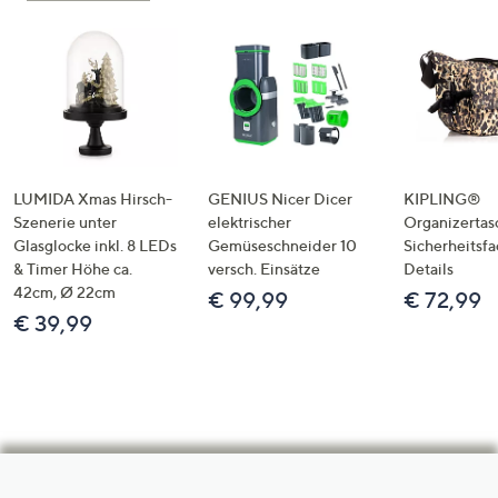
LUMIDA Xmas Hirsch-
GENIUS Nicer Dicer
KIPLING®
Szenerie unter
elektrischer
Organizertas
Glasglocke inkl. 8 LEDs
Gemüseschneider 10
Sicherheitsf
& Timer Höhe ca.
versch. Einsätze
Details
42cm, Ø 22cm
€ 99,99
€ 72,99
€ 39,99
Hilfeseiten,