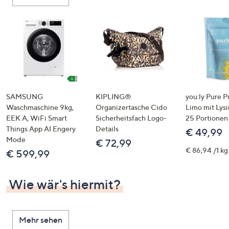
oder
wischen
Sie
auf
Touch-
Geräten
nach
links
SAMSUNG
KIPLING®
you:ly Pure P
bzw.
Waschmaschine 9kg,
Organizertasche Cido
Limo mit Lysi
EEK A, WiFi Smart
Sicherheitsfach Logo-
25 Portionen
rechts,
Things App AI Engery
Details
€ 49,99
um
Mode
€ 72,99
diese
€ 86,94 /1 kg
€ 599,99
anzuzeigen.
Wie wär's hiermit?
Mehr sehen