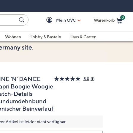
0
Mein QVC
Warenkorb
Einkaufswagen ist le
Wohnen
Hobby & Basteln
Haus & Garten
INE 'N' DANCE
5.0
(1)
Bewertung
apri Boogie Woogie
lesen.
Link
atch-Details
auf
derselben
undumdehnbund
Seite.
onischer Beinverlauf
er Artikel ist leider nicht verfügbar.