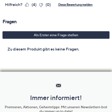
Hilfeseiten,
Service
und
Immer informiert!
Unternehmensinformationen
Premieren, Aktionen, Geheimtipps: Mit unseren Newslettern bist
du immer up to date!