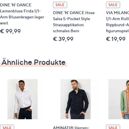
Zustand vorsichtig in Form. 2. Hänge das
DINE 'N' DANCE
SALE
SALE
Bekleidungsstück nach der Wäsche nass auf einen
Leinenbluse Frida 1/1-
DINE 'N' DANCE Hose
VIA MILANO 
Bügel. 3. Bügle das getrocknete Kleidungsstück auf
Arm Blusenkragen leger
Salsa 5-Pocket Style
1/1-Arm Rol
niedriger Temperatur, damit es in die gewünschte Form
weit
Strassapplikation
Rippbund-A
kommt und faltenfrei wird. Gerne kannst du den
€ 99,99
schmales Bein
figurumspie
Bekleidungsartikel im leicht feuchten Zustand bügeln
€ 39,99
€ 19,99
oder ein feuchtes Tuch zur Hilfe nehmen.
Ähnliche Produkte
AMINATI® Herren-
SALE
SALE