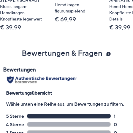
STEFFEN SCHRAUT
AMINATI® H
Hemdkragen
Bluse, langarm
Hemd Hemd
figurumspielend
Hemdkragen
Knopfleiste
€ 69,99
Knopfleiste leger weit
Details
€ 39,99
€ 39,99
Bewertungen & Fragen