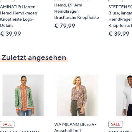
Hemd, 1/1-Arm
AMINATI® Herren-
STEFFEN S
Hemdkragen
Hemd Hemdkragen
Bluse, langa
Brusttasche Knopfleiste
Knopfleiste Logo-
Hemdkrage
€ 79,99
Details
Knopfleiste 
€ 39,99
€ 39,99
Zuletzt angesehen
VIA MILANO Bluse V-
SALE
SALE
Ausschnitt mit