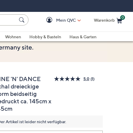
0
Mein QVC
Warenkorb
Einkaufswagen ist le
Wohnen
Hobby & Basteln
Haus & Garten
INE 'N' DANCE
5.0
(1)
Bewertung
chal dreieckige
lesen.
Link
orm beidseitig
auf
derselben
edruckt ca. 145cm x
Seite.
45cm
er Artikel ist leider nicht verfügbar.