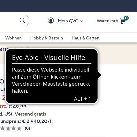
0
Mein QVC
Warenkorb
Einkaufswagen ist le
Wohnen
Hobby & Basteln
Haus & Garten
OLL 10 BEAUTY Perfect Pout
lumping Lip Oil Set 3x 3,4ml
elöscht
 29,99
40%
€ 49,99
kl. USt,
Versand gratis
undpreis:
€ 2.940,20/1 l
(0)
Bisher
gibt