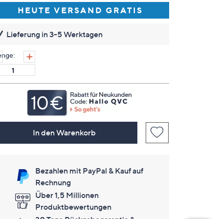
es
HEUTE VERSAND GRATIS
keine
Bewertungen
für
Lieferung in 3-5 Werktagen
dieses
Produkt..
Link
nge:
auf
derselben
Seite.
In den Warenkorb
Bezahlen mit PayPal & Kauf auf
Rechnung
Über 1,5 Millionen
Produktbewertungen