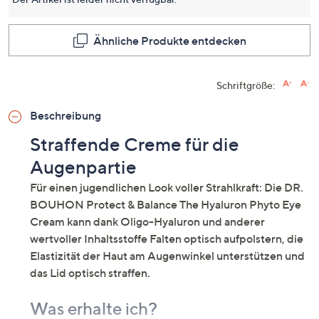
dieses
Produkt
Link
auf
Ähnliche Produkte entdecken
derselb
Seite.
Schriftgröße:
Beschreibung
Straffende Creme für die
Augenpartie
Für einen jugendlichen Look voller Strahlkraft: Die DR.
BOUHON Protect & Balance The Hyaluron Phyto Eye
Cream kann dank Oligo-Hyaluron und anderer
wertvoller Inhaltsstoffe Falten optisch aufpolstern, die
Elastizität der Haut am Augenwinkel unterstützen und
das Lid optisch straffen.
Was erhalte ich?