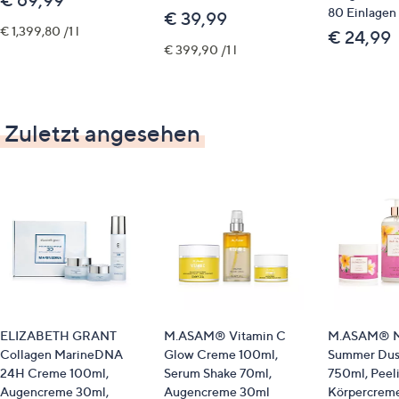
80 Einlagen
€ 39,99
€ 1,399,80 /1 l
€ 24,99
€ 399,90 /1 l
Zuletzt angesehen
ELIZABETH GRANT
M.ASAM® Vitamin C
M.ASAM® M
Collagen MarineDNA
Glow Creme 100ml,
Summer Dus
24H Creme 100ml,
Serum Shake 70ml,
750ml, Peel
Augencreme 30ml,
Augencreme 30ml
Körpercrem