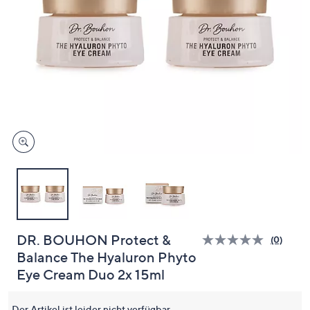
oder
wischen
Sie
auf
Touch-
Geräten
nach
links
bzw.
rechts,
um
diese
anzuzeigen.
DR. BOUHON Protect &
(0)
Bisher
Balance The Hyaluron Phyto
gibt
es
Eye Cream Duo 2x 15ml
keine
Bewert
für
Der Artikel ist leider nicht verfügbar.