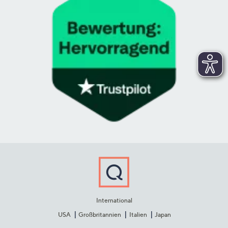
International
USA
Großbritannien
Italien
Japan