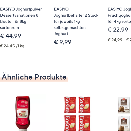
8 x Zitrone, je 200 g
EASIYO Joghurtpulver
EASIYO
EASIYO Jogh
Dessertvariationen 8
Joghurtbehälter 2 Stück
Fruchtjoghur
Auf einen Blick
Beutel für 8kg
für jeweils 1kg
für 4kg sort
sortenrein
selbstgemachten
€ 22,99
1 Beutel ergibt 1 kg frischen Joghurt
Joghurt
€ 44,99
auch zur Herstellung von Frozen Joghurt
€ 24,99 - € 
€ 9,99
geeignet
€ 24,45 /1 kg
mit natürlichen Aromen
ohne künstliche Farb- und Konservierungsstoffe
Kalziumlieferant
vegetarisch
Ähnliche Produkte
glutenfrei
Achtung: kürzeres Mindesthaltbarkeitsdatum
(13.09.2026)
Identifikationsnummer
GTIN: 9416892903854