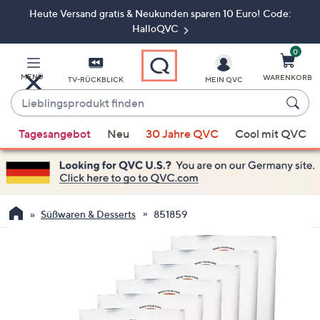
Heute Versand gratis & Neukunden sparen 10 Euro! Code:
Zum
Hauptinhalt
HalloQVC
springen
0
MENÜ
WARENKORB
TV-RÜCKBLICK
MEIN QVC
Lieblingsprodukt
finden
Wenn
Tagesangebot
Neu
30 Jahre QVC
Cool mit QVC
Vorschläge
verfügbar
sind,
verwenden
Sie
Süßwaren & Desserts
851859
die
Pfeiltasten
nach
oben
und
nach