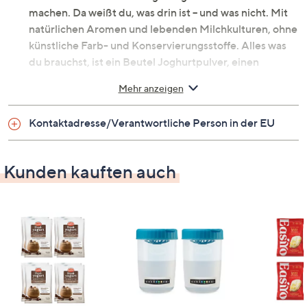
machen. Da weißt du, was drin ist – und was nicht. Mit
natürlichen Aromen und lebenden Milchkulturen, ohne
künstliche Farb- und Konservierungsstoffe. Alles was
du brauchst, ist ein Beutel Joghurtpulver, einen
Joghurtmaker und Wasser. Fertig ist dein leckerer
Mehr anzeigen
Kalziumlieferant. Natürlich vegetarisch und glutenfrei.
Kontaktadresse/Verantwortliche Person in der EU
Was erhalte ich?
8 Beutel Joghurtpulver
Kunden kauften auch
Gesamtinhalt: 1.600 bzw. 1800 g
Zur Auswahl
8 x Banane, je 200 g
8 x Erdbeer, je 200 g
8 x Mango, je 200 g
8 x Himbeere, je 200 g
8 x Orange, je 225 g