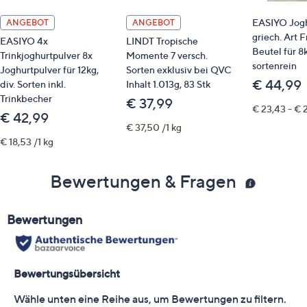
EASIYO Jogh
ANGEBOT
ANGEBOT
griech. Art F
EASIYO 4x
LINDT Tropische
Beutel für 8
Trinkjoghurtpulver 8x
Momente 7 versch.
sortenrein
Joghurtpulver für 12kg,
Sorten exklusiv bei QVC
€ 44,99
div. Sorten inkl.
Inhalt 1.013g, 83 Stk
Trinkbecher
€ 37,99
€ 23,43 - € 2
€ 42,99
€ 37,50 /1 kg
€ 18,53 /1 kg
Bewertungen & Fragen