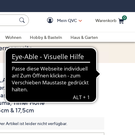
0
Mein QVC
Warenkorb
Einkaufswagen ist le
Wohnen
Hobby & Basteln
Haus & Garten
LAMBIA 2 LED-
3.6
(7)
7
erzen Holz-
Bewertungen
lesen.
aserung Flamme
Link
auf
uma, Timer Höhe
derselben
5cm & 17,5cm
Seite.
er Artikel ist leider nicht verfügbar.